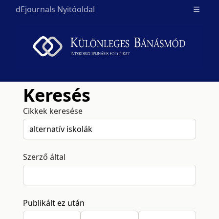
dEjournals Nyitóoldal
Open m
Keresés
Cikkek keresése
Szerző által
Publikált ez után