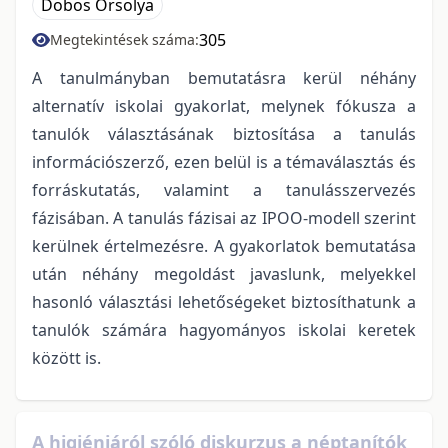
Dobos Orsolya
305
Megtekintések száma:
A tanulmányban bemutatásra kerül néhány
alternatív iskolai gyakorlat, melynek fókusza a
tanulók választásának biztosítása a tanulás
információszerző, ezen belül is a témaválasztás és
forráskutatás, valamint a tanulásszervezés
fázisában. A tanulás fázisai az IPOO-modell szerint
kerülnek értelmezésre. A gyakorlatok bemutatása
után néhány megoldást javaslunk, melyekkel
hasonló választási lehetőségeket biztosíthatunk a
tanulók számára hagyományos iskolai keretek
között is.
A higiéniáról szóló diskurzus a néptanítók