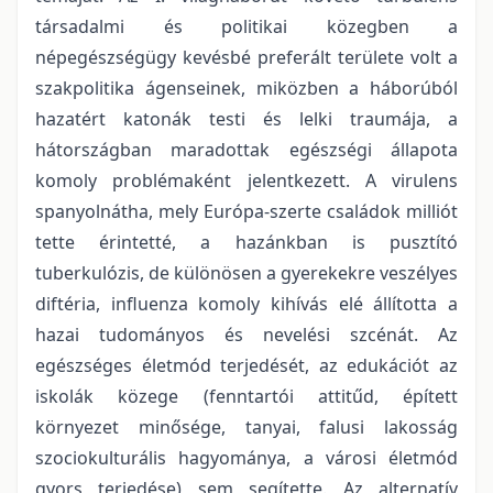
társadalmi és politikai közegben a
népegészségügy kevésbé preferált területe volt a
szakpolitika ágenseinek, miközben a háborúból
hazatért katonák testi és lelki traumája, a
hátországban maradottak egészségi állapota
komoly problémaként jelentkezett. A virulens
spanyolnátha, mely Európa-szerte családok milliót
tette érintetté, a hazánkban is pusztító
tuberkulózis, de különösen a gyerekekre veszélyes
diftéria, influenza komoly kihívás elé állította a
hazai tudományos és nevelési szcénát. Az
egészséges életmód terjedését, az edukációt az
iskolák közege (fenntartói attitűd, épített
környezet minősége, tanyai, falusi lakosság
szociokulturális hagyománya, a városi életmód
gyors terjedése) sem segítette. Az alternatív