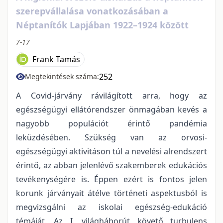
szerepvállalása vonatkozásában a
Néptanítók Lapjában 1922–1924 között
7-17
Frank Tamás
252
Megtekintések száma:
A Covid-járvány rávilágított arra, hogy az
egészségügyi ellátórendszer önmagában kevés a
nagyobb populációt érintő pandémia
leküzdésében. Szükség van az orvosi-
egészségügyi aktivitáson túl a nevelési alrendszert
érintő, az abban jelenlévő szakemberek edukációs
tevékenységére is. Éppen ezért is fontos jelen
korunk járványait átélve történeti aspektusból is
megvizsgálni az iskolai egészség-edukáció
témáját. Az I. világháborút követő turbulens