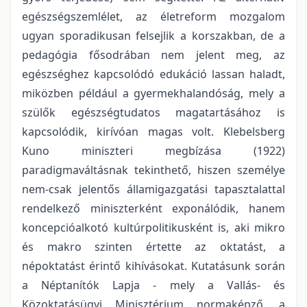
egészségszemlélet, az életreform mozgalom
ugyan sporadikusan felsejlik a korszakban, de a
pedagógia fősodrában nem jelent meg, az
egészséghez kapcsolódó edukáció lassan haladt,
miközben például a gyermekhalandóság, mely a
szülők egészségtudatos magatartásához is
kapcsolódik, kirívóan magas volt. Klebelsberg
Kuno miniszteri megbízása (1922)
paradigmaváltásnak tekinthető, hiszen személye
nem-csak jelentős államigazgatási tapasztalattal
rendelkező miniszterként exponálódik, hanem
koncepcióalkotó kultúrpolitikusként is, aki mikro
és makro szinten értette az oktatást, a
népoktatást érintő kihívásokat. Kutatásunk során
a Néptanítók Lapja - mely a Vallás- és
Közoktatásügyi Minisztérium normaképző, a