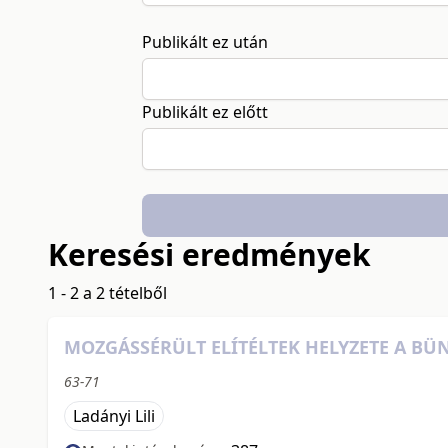
Publikált ez után
Publikált ez előtt
Keresési eredmények
1 - 2 a 2 tételből
MOZGÁSSÉRÜLT ELÍTÉLTEK HELYZETE A B
63-71
Ladányi Lili