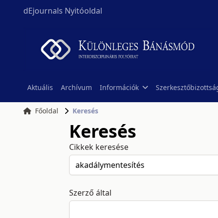
dEjournals Nyitóoldal
Aktuális
Archívum
Információk
Szerkesztőbizottsá
Főoldal
Keresés
Keresés
Cikkek keresése
Szerző által