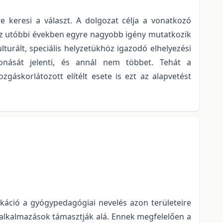
e keresi a választ. A dolgozat célja a vonatkozó
 Az utóbbi években egyre nagyobb igény mutatkozik
turált, speciális helyzetükhöz igazodó elhelyezési
onását jelenti, és annál nem többet. Tehát a
áskorlátozott elítélt esete is ezt az alapvetést
ikáció a gyógypedagógiai nevelés azon területeire
 alkalmazások támasztják alá. Ennek megfelelően a