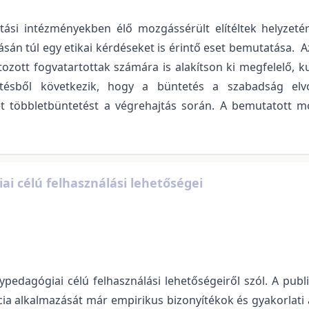
si intézményekben élő mozgássérült elítéltek helyzetér
rásán túl egy etikai kérdéseket is érintő eset bemutatása.
zott fogvatartottak számára is alakítson ki megfelelő, kul
etésből következik, hogy a büntetés a szabadság elv
öbbletbüntetést a végrehajtás során. A bemutatott mozg
ai célú felhasználási lehetőségei
ypedagógiai célú felhasználási lehetőségeiről szól. A publ
cia alkalmazását már empirikus bizonyítékok és gyakorlati