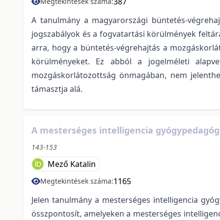
387
Megtekintések száma:
A tanulmány a magyarországi büntetés-végrehajtá
jogszabályok és a fogvatartási körülmények feltá
arra, hogy a büntetés-végrehajtás a mozgáskorláto
körülményeket. Ez abból a jogelméleti alapv
mozgáskorlátozottság önmagában, nem jelenthet t
támasztja alá.
A mesterséges intelligencia gyógypedagógi
143-153
Mező Katalin
1165
Megtekintések száma:
Jelen tanulmány a mesterséges intelligencia gyóg
összpontosít, amelyeken a mesterséges intelligen