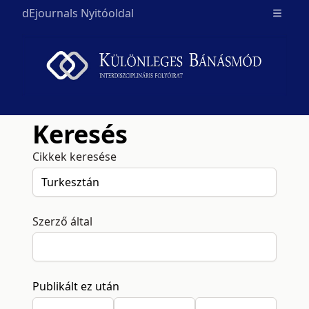
dEjournals Nyitóoldal
Open m
Keresés
Cikkek keresése
Szerző által
Publikált ez után