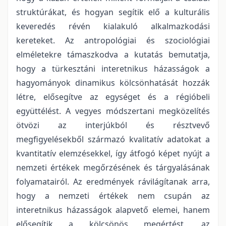
struktúrákat, és hogyan segítik elő a kulturális
keveredés révén kialakuló alkalmazkodási
kereteket. Az antropológiai és szociológiai
elméletekre támaszkodva a kutatás bemutatja,
hogy a türkesztáni interetnikus házasságok a
hagyományok dinamikus kölcsönhatását hozzák
létre, elősegítve az egységet és a régióbeli
együttélést. A vegyes módszertani megközelítés
ötvözi az interjúkból és résztvevő
megfigyelésekből származó kvalitatív adatokat a
kvantitatív elemzésekkel, így átfogó képet nyújt a
nemzeti értékek megőrzésének és tárgyalásának
folyamatairól. Az eredmények rávilágítanak arra,
hogy a nemzeti értékek nem csupán az
interetnikus házasságok alapvető elemei, hanem
elősegítik a kölcsönös megértést, az