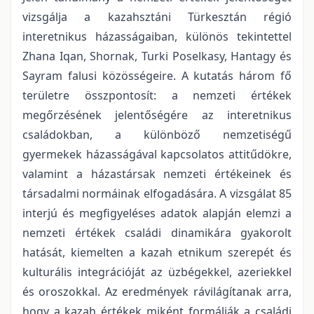
vizsgálja a kazahsztáni Türkesztán régió
interetnikus házasságaiban, különös tekintettel
Zhana Iqan, Shornak, Turki Poselkasy, Hantagy és
Sayram falusi közösségeire. A kutatás három fő
területre összpontosít: a nemzeti értékek
megőrzésének jelentőségére az interetnikus
családokban, a különböző nemzetiségű
gyermekek házasságával kapcsolatos attitűdökre,
valamint a házastársak nemzeti értékeinek és
társadalmi normáinak elfogadására. A vizsgálat 85
interjú és megfigyeléses adatok alapján elemzi a
nemzeti értékek családi dinamikára gyakorolt
hatását, kiemelten a kazah etnikum szerepét és
kulturális integrációját az üzbégekkel, azeriekkel
és oroszokkal. Az eredmények rávilágítanak arra,
hogy a kazah értékek miként formálják a családi