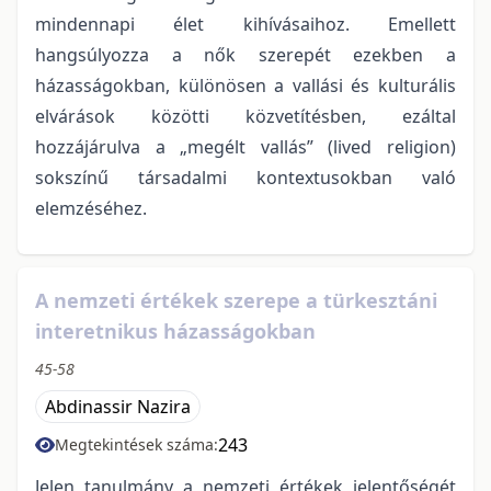
mindennapi élet kihívásaihoz. Emellett
hangsúlyozza a nők szerepét ezekben a
házasságokban, különösen a vallási és kulturális
elvárások közötti közvetítésben, ezáltal
hozzájárulva a „megélt vallás” (lived religion)
sokszínű társadalmi kontextusokban való
elemzéséhez.
A nemzeti értékek szerepe a türkesztáni
interetnikus házasságokban
45-58
Abdinassir Nazira
243
Megtekintések száma:
Jelen tanulmány a nemzeti értékek jelentőségét