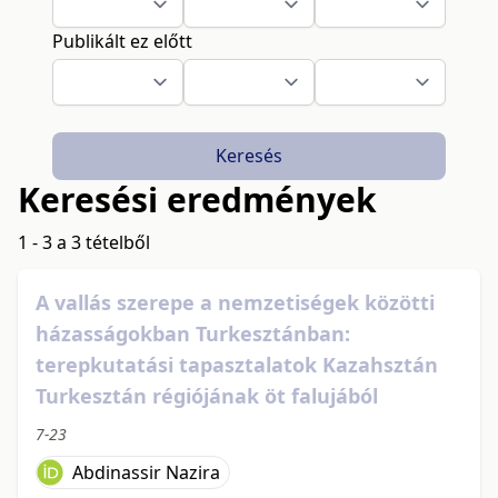
Publikált ez előtt
Keresés
Keresési eredmények
1 - 3 a 3 tételből
A vallás szerepe a nemzetiségek közötti
házasságokban Turkesztánban:
terepkutatási tapasztalatok Kazahsztán
Turkesztán régiójának öt falujából
7-23
Abdinassir Nazira