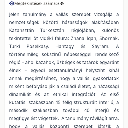
335
Megtekintések száma:
Jelen tanulmány a vallás szerepét vizsgálja a
nemzetiségek közötti házasságok alakításában
Kazahsztán Turkesztán régiójában, különös
tekintettel öt vidéki falura: Zhana Iqan, Shornak,
Turki Poselkasy, Hantagy és Sayram. A
történelmileg sokszínű népességgel rendelkező
régió – ahol kazahok, üzbégek és tatárok egyaránt
élnek – egyedi esettanulmányi helyszínt kínál
annak megértéséhez, hogy a vallási gyakorlatok
miként befolyásolják a családi életet, a házassági
dinamikát és az etnikai integrációt. Az első
kutatási szakaszban 45 félig strukturált interjú, a
második szakaszban további 40 interjú és
megfigyelést végeztek. A tanulmány rávilágít arra,
hogy a vallás központi szerepet játszik a