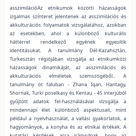
asszimilációAz etnikumok közötti házasságok
izgalmas színteret jelentenek az asszimilációs és
akkulturációs folyamatok vizsgálatához, azokban
az esetekben, ahol a különböző kulturális
háttérrel rendelkező egyének egyesítik
identitásukat. A tanulmány Dél-Kazahsztán,
Turkesztán régiójában vizsgálja az etnikumközi
házasságok dinamikáját, az asszimilációs és
akkulturációs elméletek szemszögéből.. A
tanulmány öt faluban - Zhana Iqan, Hantagy,
Shornak, Turki poselkasy és Kentau - 45 interjúból
gyűjtött adatok fel-használásával vizsgálja a
mindennapi élet különböző aspektusait, mint
például a nyelvhasználat, a vallási gyakorlatok, a
hagyományok, a konyha és az etnikai értékek. A
kutatási kérdések arra irányulnak, hogy az