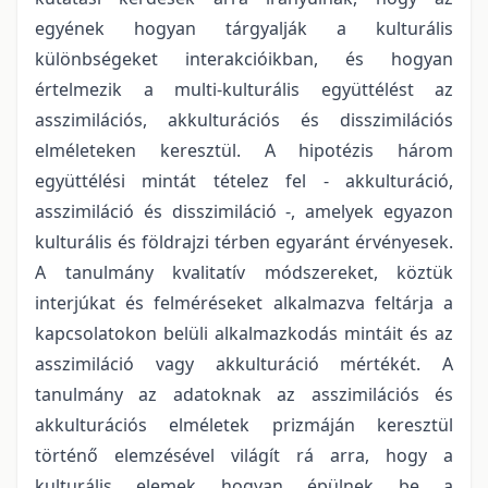
egyének hogyan tárgyalják a kulturális
különbségeket interakcióikban, és hogyan
értelmezik a multi-kulturális együttélést az
asszimilációs, akkulturációs és disszimilációs
elméleteken keresztül. A hipotézis három
együttélési mintát tételez fel - akkulturáció,
asszimiláció és disszimiláció -, amelyek egyazon
kulturális és földrajzi térben egyaránt érvényesek.
A tanulmány kvalitatív módszereket, köztük
interjúkat és felméréseket alkalmazva feltárja a
kapcsolatokon belüli alkalmazkodás mintáit és az
asszimiláció vagy akkulturáció mértékét. A
tanulmány az adatoknak az asszimilációs és
akkulturációs elméletek prizmáján keresztül
történő elemzésével világít rá arra, hogy a
kulturális elemek hogyan épülnek be a