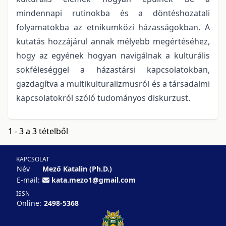
mindennapi rutinokba és a döntéshozatali
folyamatokba az etnikumközi házasságokban. A
kutatás hozzájárul annak mélyebb megértéséhez,
hogy az egyének hogyan navigálnak a kulturális
sokféleséggel a házastársi kapcsolatokban,
gazdagítva a multikulturalizmusról és a társadalmi
kapcsolatokról szóló tudományos diskurzust.
1 - 3 a 3 tételből
KAPCSOLAT
Név
Mező Katalin (Ph.D.)
E-mail:
kata.mezo1@gmail.com
ISSN
Online:
2498-5368