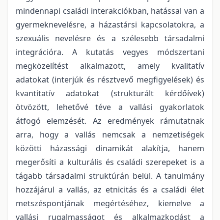
mindennapi családi interakciókban, hatással van a
gyermeknevelésre, a házastársi kapcsolatokra, a
szexuális nevelésre és a szélesebb társadalmi
integrációra. A kutatás vegyes módszertani
megközelítést alkalmazott, amely kvalitatív
adatokat (interjúk és résztvevő megfigyelések) és
kvantitatív adatokat (strukturált kérdőívek)
ötvözött, lehetővé téve a vallási gyakorlatok
átfogó elemzését. Az eredmények rámutatnak
arra, hogy a vallás nemcsak a nemzetiségek
közötti házassági dinamikát alakítja, hanem
megerősíti a kulturális és családi szerepeket is a
tágabb társadalmi struktúrán belül. A tanulmány
hozzájárul a vallás, az etnicitás és a családi élet
metszéspontjának megértéséhez, kiemelve a
vallási rugalmasságot és alkalmazkodást a