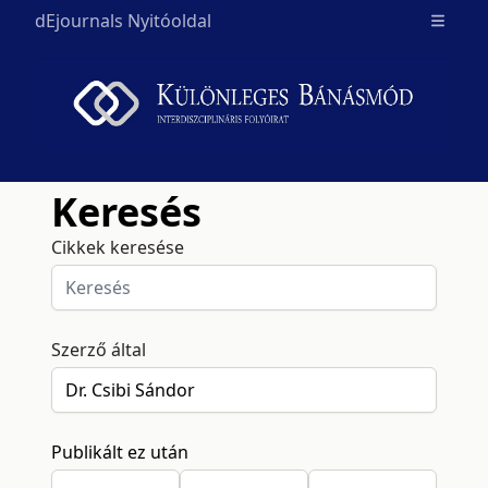
dEjournals Nyitóoldal
Open m
Keresés
Cikkek keresése
Szerző által
Publikált ez után