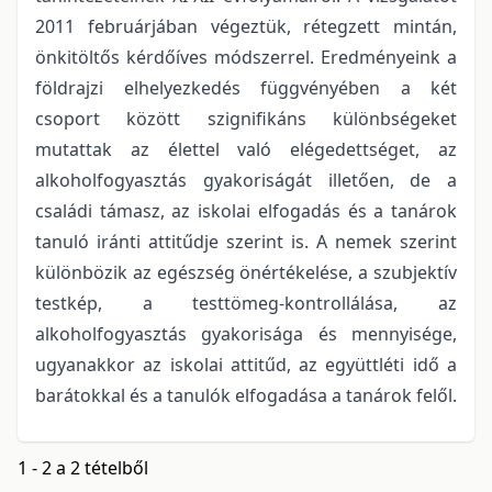
2011 februárjában végeztük, rétegzett mintán,
önkitöltős kérdőíves módszerrel. Eredményeink a
földrajzi elhelyezkedés függvényében a két
csoport között szignifikáns különbségeket
mutattak az élettel való elégedettséget, az
alkoholfogyasztás gyakoriságát illetően, de a
családi támasz, az iskolai elfogadás és a tanárok
tanuló iránti attitűdje szerint is. A nemek szerint
különbözik az egészség önértékelése, a szubjektív
testkép, a testtömeg-kontrollálása, az
alkoholfogyasztás gyakorisága és mennyisége,
ugyanakkor az iskolai attitűd, az együttléti idő a
barátokkal és a tanulók elfogadása a tanárok felől.
1 - 2 a 2 tételből