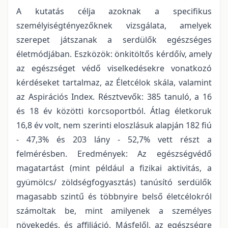
A kutatás célja azoknak a specifikus
személyiségtényezőknek vizsgálata, amelyek
szerepet játszanak a serdülők egészséges
életmódjában. Eszközök: önkitöltős kérdőív, amely
az egészséget védő viselkedésekre vonatkozó
kérdéseket tartalmaz, az Életcélok skála, valamint
az Aspirációs Index. Résztvevők: 385 tanuló, a 16
és 18 év közötti korcsoportból. Átlag életkoruk
16,8 év volt, nem szerinti eloszlásuk alapján 182 fiú
- 47,3% és 203 lány - 52,7% vett részt a
felmérésben. Eredmények: Az egészségvédő
magatartást (mint például a fizikai aktivitás, a
gyümölcs/ zöldségfogyasztás) tanúsító serdülők
magasabb szintű és többnyire belső életcélokról
számoltak be, mint amilyenek a személyes
növekedés, és affiliáció. Másfelől, az egészségre