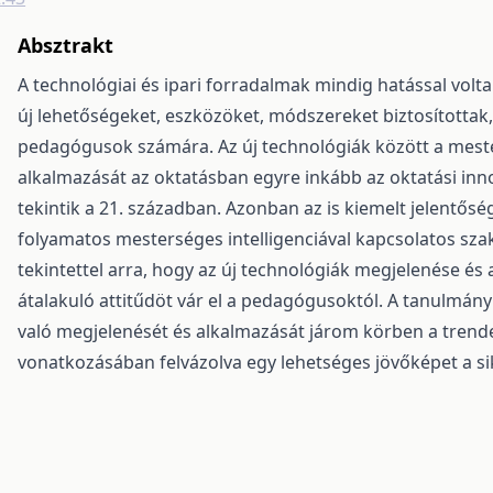
Absztrakt
A technológiai és ipari forradalmak mindig hatással volt
új lehetőségeket, eszközöket, módszereket biztosítottak, i
pedagógusok számára. Az új technológiák között a mester
alkalmazását az oktatásban egyre inkább az oktatási inn
tekintik a 21. században. Azonban az is kiemelt jelentő
folyamatos mesterséges intelligenciával kapcsolatos sza
tekintettel arra, hogy az új technológiák megjelenése és
átalakuló attitűdöt vár el a pedagógusoktól. A tanulmány
való megjelenését és alkalmazását járom körben a trende
vonatkozásában felvázolva egy lehetséges jövőképet a si