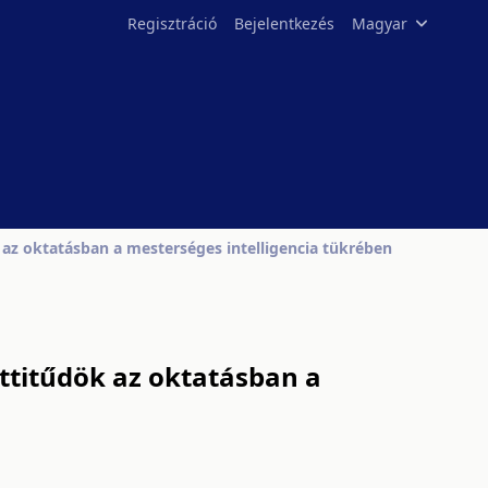
Regisztráció
Bejelentkezés
Magyar
az oktatásban a mesterséges intelligencia tükrében
ttitűdök az oktatásban a