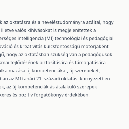
ak az oktatásra és a neveléstudományra azáltal, hogy
lletve valós kihívásokat is megjelenítettek a
séges intelligencia (MI) technológiai és pedagógiai
ováció és kreativitás kulcsfontosságú motorjaként
ségű, hogy az oktatásban szükség van a pedagógusok
kmai fejlődésének biztosítására és támogatására
 alkalmazása új kompetenciákat, új szerepeket,
ban az MI tanári 21. századi oktatási környezetben
k, az új kompetenciák ás átalakuló szerepek
keres és pozitív forgatókönyv érdekében.