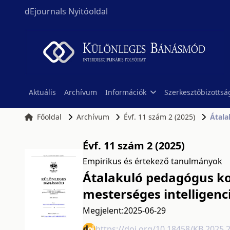
dEjournals Nyitóoldal
Aktuális
Archívum
Információk
Szerkesztőbizottsá
Főoldal
Archívum
Évf. 11 szám 2 (2025)
Átala
Évf. 11 szám 2 (2025)
Empirikus és értekező tanulmányok
Átalakuló pedagógus ko
mesterséges intelligenc
Megjelent:
2025-06-29
https://doi.org/10.18458/KB.2025.