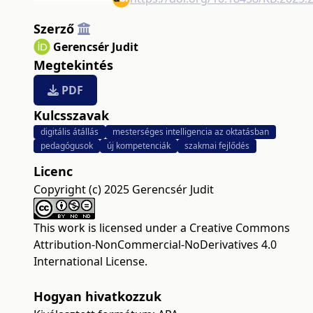
Szerző
Gerencsér Judit
Megtekintés
PDF
Kulcsszavak
digitális átállás
mesterséges intelligencia az oktatásban
pedagógusok
új kompetenciák
szakmai fejlődés
Licenc
Copyright (c) 2025 Gerencsér Judit
This work is licensed under a
Creative Commons
Attribution-NonCommercial-NoDerivatives 4.0
International License
.
Hogyan hivatkozzuk