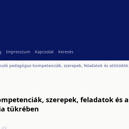
g
Impresszum
Kapcsolat
Keresés
kuló pedagógus kompetenciák, szerepek, feladatok és attitűdök 
mpetenciák, szerepek, feladatok és a
ia tükrében
2.43