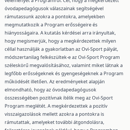
véleményét a Programról. Cél, hogy a megkérdezett
óvodapedagógusok válaszainak segítségével
rámutassunk azokra a pontokra, amelyekben
megmutatkozik a Program erősségeire és
hiányosságaira. A kutatás kérdései arra irányultak,
hogy megismerjük, hogy a megkérdezettek milyen
céllal használják a gyakorlatban az Ovi-Sport pályát,
módszertanilag felkészültek-e az Ovi-Sport Program
széleskörű megvalósításához, valamint miket látnak a
legfőbb erősségeknek és gyengeségeknek a Program
működését illetően. Az eredményeket alapján
elmondható, hogy az óvodapedagógusok
összességében pozitívnak ítélik meg az Ovi-Sport
Program meglétét. A megkérdezettek a pozitív
visszaigazolások mellett azokra a pontokra is
rámutattak, amelyeket további átgondolásra,