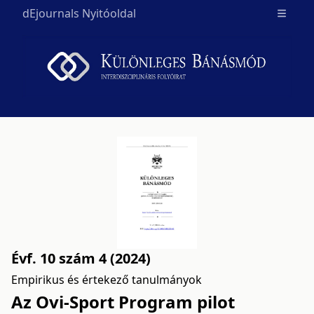
dEjournals Nyitóoldal
Open m
Évf. 10 szám 4 (2024)
Empirikus és értekező tanulmányok
Az Ovi-Sport Program pilot