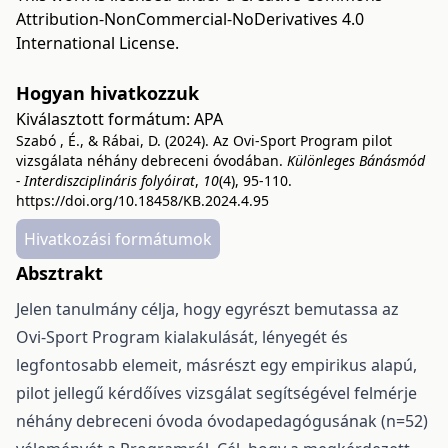
Attribution-NonCommercial-NoDerivatives 4.0
International License
.
Hogyan hivatkozzuk
Kiválasztott formátum:
APA
Szabó , É., & Rábai, D. (2024). Az Ovi-Sport Program pilot
vizsgálata néhány debreceni óvodában.
Különleges Bánásmód
- Interdiszciplináris folyóirat
,
10
(4), 95-110.
https://doi.org/10.18458/KB.2024.4.95
Hivatkozási formátumok
Absztrakt
Jelen tanulmány célja, hogy egyrészt bemutassa az
Ovi-Sport Program kialakulását, lényegét és
legfontosabb elemeit, másrészt egy empirikus alapú,
pilot jellegű kérdőíves vizsgálat segítségével felmérje
néhány debreceni óvoda óvodapedagógusának (n=52)