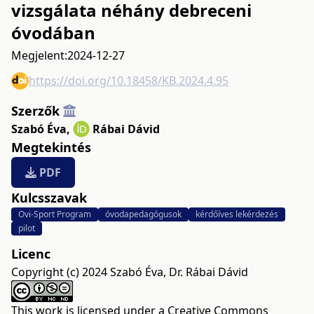
vizsgálata néhány debreceni
óvodában
Megjelent:
2024-12-27
https://doi.org/10.18458/KB.2024.4.95
Szerzők
Szabó Éva
,
Rábai Dávid
Megtekintés
PDF
Kulcsszavak
Ovi-Sport Program
óvodapedagógusok
kérdőíves lekérdezés
pilot
Licenc
Copyright (c) 2024 Szabó Éva, Dr. Rábai Dávid
This work is licensed under a
Creative Commons