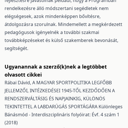
fejlesztésre javasolnak például, hogy a Programban
rendelkezésre álló módszertani segédletek nem
elégségesek, azok mindenképpen bővítésre,
átdolgozásra szorulnak. Mindemellett a megkérdezett
pedagógusok igényelnék a további szakmai
továbbképzéseket és külső szakemberek bevonását,
segítségét.
Ugyanannak a szerző(k)nek a legtöbbet
olvasott cikkei
Rábai Dávid,
A MAGYAR SPORTPOLITIKA LEGFŐBB
JELLEMZŐI, INTÉZKEDÉSEI 1945-TŐL KEZDŐDŐEN A
RENDSZERVÁLTÁSIG ÉS NAPJAINKIG, KÜLÖNÖS
TEKINTETTEL A LABDARÚGÁS SPORTÁGÁRA
Különleges
Bánásmód - Interdiszciplináris folyóirat: Évf. 4 szám 1
(2018)