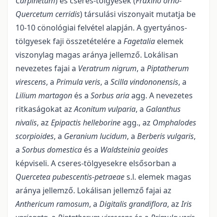
Carpinetum
) és cseres-tölgyesek (
Fraxino orno-
Quercetum cerridis
) társulási viszo­nyait mutatja be
10-10 cönológiai felvétel alapján. A gyertyános-
tölgyesek faji összetételére a
Fagetalia
ele­mek
viszonylag magas aránya jellemző. Lokálisan
nevezetes fajai a
Veratrum nigrum
, a
Piptatherum
virescens
, a
Primula veris
, a
Scilla
vindononensis
, a
Lilium martagon
és a
Sorbus aria
agg. A nevezetes
ritka­ságokat az
Aconitum vulparia
, a
Galanthus
nivalis
, az
Epipactis helleborine
agg., az
Omphalodes
scor­pioides
, a
Geranium lucidum
, a
Berberis vulgaris
,
a
Sorbus domestica
és a
Waldsteinia geoides
képviseli. A cseres-tölgyesekre elsősorban a
Quercetea pubescentis-petraeae
s.l. elemek magas
aránya jellemző. Lokálisan jellemző fajai az
Anthericum ramosum
, a
Digitalis
grandiflora
, az
Iris