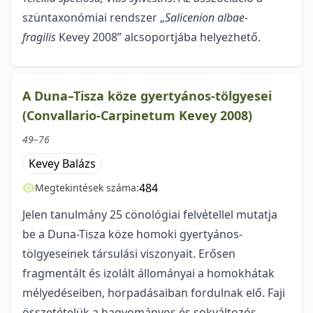
szüntaxonómiai rendszer „
Salicenion albae-
fragilis
Kevey 2008” alcsoportjába helyezhető.
A Duna–Tisza köze gyertyános-tölgyesei
(Convallario-Carpinetum Kevey 2008)
49–76
Kevey Balázs
484
Megtekintések száma:
Jelen tanulmány 25 cönológiai felvétellel mutatja
be a Duna-Tisza köze homoki gyer­tyános-
tölgyeseinek társulási viszonyait. Erősen
fragmentált és izolált állományai a homokhátak
mé­lyedéseiben, horpadásaiban fordulnak elő. Faji
összetételük a hagyományos és sokváltozós