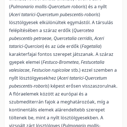
(
Pulmonario mollis-Quercetum robo­ris
) és a nyílt
(
Aceri tatarici-Quercetum pubescentis-roboris
)
lösztölgyesek elkülönültek egymástól. A társu­lás
felépítésében a száraz erdők (
Quercetea
pubescentis-petraeae
,
Quercetalia cerridis
,
Aceri
tatarici-Quercion
) és az üde erdők (
Fagetalia
)
karakterfajai fontos szerepet játszanak. A száraz
gyepek elemei (
Festuco-Brometea
,
Festucetalia
valesiacae
,
Festucion rupicolae
stb.) ezzel szem­ben a
nyílt lösztölgyesek­hez (
Aceri tatarici-Quercetum
pubescentis-roboris
) képest erősen visszaszorul­nak.
A flóraelemek között az európai és a
szubmediterrán fajok a meghatározóak, míg a
kontinentális elemek alárendeltebb sze­repet
töltenek be, mint a nyílt lösztölgyesekben. A
vizsgált zárt lösztöl­gyes (
Pulmonario mollis-