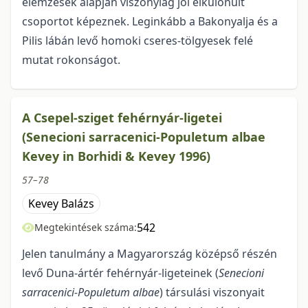
elemzések alapján viszonylag jól elkülönült
csoportot képeznek. Leginkább a Bakonyalja és a
Pilis lábán levő homoki cseres-tölgyesek felé
mutat rokonságot.
A Csepel-sziget fehérnyár-ligetei
(Senecioni sarracenici-Populetum albae
Kevey in Borhidi & Kevey 1996)
57–78
Kevey Balázs
542
Megtekintések száma:
Jelen tanulmány a Magyarország középső részén
levő Duna-ártér fehérnyár-ligeteinek (
Senecioni
sarracenici-Populetum albae
) társulási viszonyait