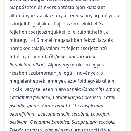
alapkőzeten és nyers öntéstalajon kialakult
állományaik az alacsony ártér viszonylag mélyebb
szintjeit foglalják el. Faji összetételükkel és
fejletlen cserjeszintjükkel jól elkülöníthetők a
mintegy 1-1,5 m-rel magasabban fekvő, laza és
homokos talajú, valamint fejlett cserjeszintű
fehérnyár ligetektől (
Senecioni sarracenici-
Populetum albae
). Aljnövényzetükben egyes –
részben szubmontán jellegű – növények is
megjelenhetnek, amelyek az Alföld egyéb tájain
ritkák, vagy teljesen hiányoznak:
Cardamine amara,
Cardamine flexuosa, Cardaminopsis arenosa, Carex
pseudocyperus, Carex remota, Chrysosplenium
alternifolium, Leucanthemella serotina, Leucojum
aestivum, Oenanthe banatica, Scrophularia scopolii,
Telekia speciosa, Vitis sylvestris
. Az asszociáció a