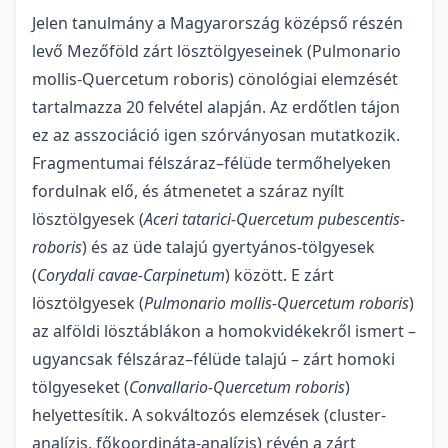
Jelen tanulmány a Magyarország középső részén
levő Mezőföld zárt lösztölgyeseinek (Pulmonario
mollis-Quercetum roboris) cönológiai elemzését
tartalmazza 20 felvétel alapján. Az erdőtlen tájon
ez az asszociáció igen szórványosan mutatkozik.
Fragmentumai félszáraz–félüde termőhelyeken
fordulnak elő, és átmenetet a száraz nyílt
lösztölgyesek (
Aceri tatarici-Quercetum pubescentis-
ro­boris
) és az üde talajú gyertyános-tölgyesek
(
Corydali cavae-Carpinetum
) között. E zárt
lösztölgyesek (
Pul­monario mollis-Quercetum roboris
)
az alföldi lösztáblákon a homokvidékekről ismert –
ugyancsak fél­szá­raz–félüde talajú – zárt homoki
tölgyeseket (
Convallario-Quercetum roboris
)
helyette­sítik. A sokvál­tozós elemzések (cluster-
analízis, főkoordináta-analízis) révén a zárt