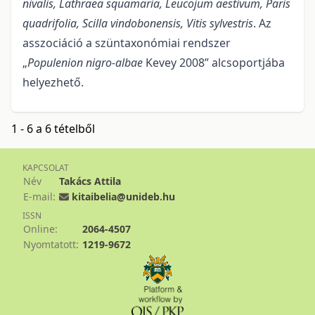
nivalis, Lathraea squamaria, Leucojum aestivum, Paris
quadrifolia, Scilla vindobonensis, Vitis sylvestris
. Az
asszociáció a szüntaxonómiai rendszer
„
Populenion nigro-albae
Kevey 2008” alcsoportjába
helyezhető.
1 - 6 a 6 tételből
KAPCSOLAT
Név
Takács Attila
E-mail:
kitaibelia@unideb.hu
ISSN
Online:
2064-4507
Nyomtatott:
1219-9672