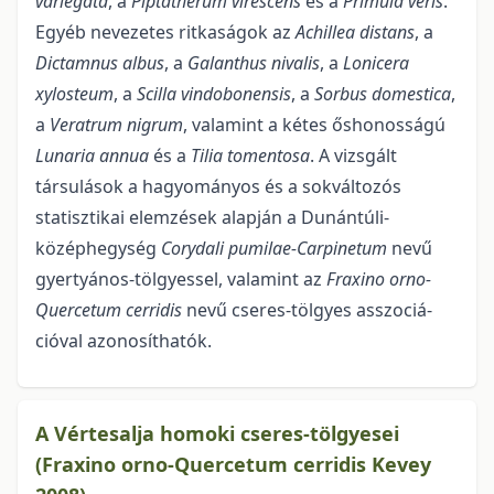
variegata
, a
Piptatherum virescens
és a
Primula veris
.
Egyéb nevezetes ritkaságok az
Achillea
distans
, a
Dictamnus albus
, a
Ga­lanthus nivalis
, a
Lonicera
xylosteum
, a
Scilla vindobonensis
, a
Sorbus
domestica
,
a
Veratrum nigrum
, valamint a kétes őshonosságú
Lunaria annua
és a
Tilia tomentosa
. A vizsgált
társulások a hagyományos és a sokváltozós
statisztikai elemzések alapján a Dunántúli-
középhegység
Corydali pumilae-Carpinetum
nevű
gyertyános-tölgyessel, valamint az
Fraxino orno-
Quercetum cerridis
nevű cseres-tölgyes asszociá­
cióval azonosíthatók.
A Vértesalja homoki cseres-tölgyesei
(Fraxino orno-Quercetum cerridis Kevey