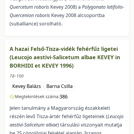
Quercetum robo­ris
Kevey 2008) a
Polygonato latifolio-
Quercenion roboris
Kevey 2008 alcsoportba
(suballiance) sorolható.
A hazai Felső-Tisza-vidék fehérfűz ligetei
(Leucojo aestivi-Salicetum albae KEVEY in
BORHIDI et KEVEY 1996)
78–100
Kevey Balázs
Barna Csilla
386
Megtekintések száma:
Jelen tanulmány a Magyarország északkeleti
részén levő Tisza-ártér fehérfűz ligeteinek (
Leucojo
aestivi-Salicetum albae
) társulási viszonyait mutatja
be 25 cönológiai felvétel alapján. Iszapos