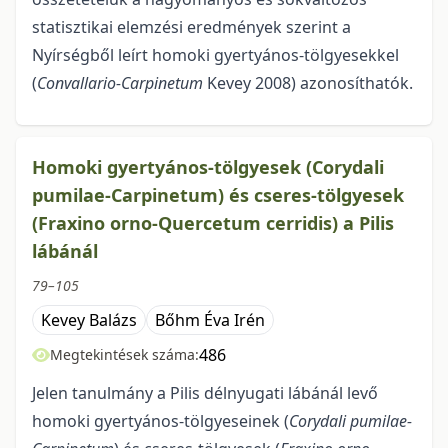
statisztikai elemzési eredmények szerint a
Nyírségből leírt homoki gyertyános-tölgyesekkel
(
Convallario-Carpinetum
Kevey 2008) azonosíthatók.
Homoki gyertyános-tölgyesek (Corydali
pumilae-Carpinetum) és cseres-tölgyesek
(Fraxino orno-Quercetum cerridis) a Pilis
lábánál
79–105
Kevey Balázs
Bőhm Éva Irén
486
Megtekintések száma:
Jelen tanulmány a Pilis délnyugati lábánál levő
homoki gyertyános-tölgyeseinek (
Corydali
pumilae-