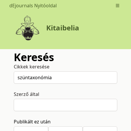
dEjournals Nyitóoldal
Open m
Kitaibelia
Keresés
Cikkek keresése
Szerző által
Publikált ez után