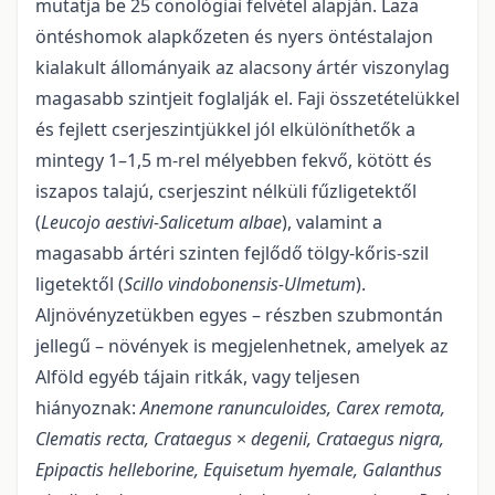
mutatja be 25 cönológiai felvétel alapján. Laza
öntéshomok alapkőzeten és nyers öntéstalajon
kialakult állományaik az alacsony ártér viszonylag
magasabb szintjeit foglalják el. Faji összetételükkel
és fejlett cserjeszintjükkel jól elkülöníthetők a
mintegy 1–1,5 m-rel mélyebben fekvő, kötött és
iszapos talajú, cserjeszint nélküli fűzligetektől
(
Leucojo aestivi-Salicetum albae
), valamint a
magasabb ártéri szinten fejlődő tölgy-kőris-szil
ligetektől (
Scillo vindobonensis-Ulmetum
).
Aljnövényzetükben egyes – részben szubmontán
jellegű – növények is megje­lenhetnek, amelyek az
Alföld egyéb tájain ritkák, vagy teljesen
hiányoznak:
Anemone ranunculoides, Carex remota,
Clematis recta, Crataegus
×
degenii, Crataegus nigra,
Epipactis helleborine, Equisetum
hyemale, Galanthus