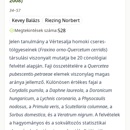
2008)
34–57
Kevey Balázs
Riezing Norbert
528
Megtekintések száma:
Jelen tanulmány a Vértesalja homoki cseres-
tölgyeseinek (
Fraxino orno-Quercetum
cerridis
)
társulási viszonyait mutatja be 20 cönológiai
felvétel alapján. Faji összetételére a
Quercetea
pubescentis-petraeae
elemek viszonylag magas
aránya jellemző. Különösen értékes fajai a
Corydalis pumila
, a
Daphne
laureola
, a
Doronicum
hungaricum
, a
Lychnis coronaria
, a
Physocaulis
nodosus
, a
Primula veris
, a
Scutellaria columnae
, a
Sorbus domestica
, és a
Veratrum nigrum
. A felvételek
a hagyományos és a sokváltozós statisztikai