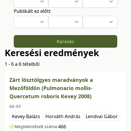
Publikált ez előtt
Keresés
Keresési eredmények
1 - 6 a 6 tételből
Zárt lösztölgyes maradványok a
Mezőföldön (Pulmonario mollis-
Quercetum roboris Kevey 2008)
66–93
Kevey Balázs
Horváth András
Lendvai Gábor
466
Megtekintések száma: