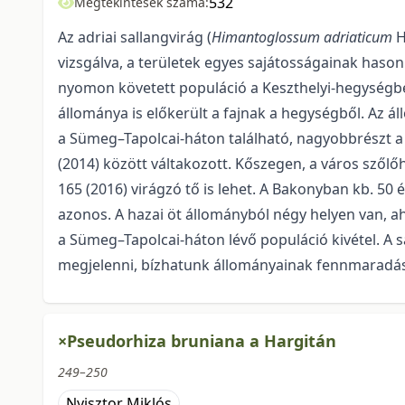
532
Megtekintések száma:
Az adriai sallangvirág (
Himantoglossum adriaticum
H
vizsgálva, a területek egyes sajátosságainak hason
nyomon követett populáció a Keszthelyi-hegységben
állománya is előkerült a fajnak a hegységből. Az 
a Sümeg–Tapolcai-háton található, nagyobbrészt a
(2014) között váltakozott. Kőszegen, a város sző
165 (2016) virágzó tő is lehet. A Ba­konyban kb. 5
azonos. A hazai öt állományból négy helyen van, ah
a Sümeg–Tapolcai-háton lévő populáció kivétel. A s
megjelenni, bízhatunk állományainak fennmaradá
×Pseudorhiza bruniana a Hargitán
249–250
Nyisztor Miklós