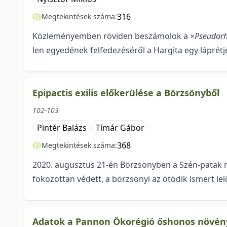
316
Megtekintések száma:
Közleményemben röviden beszámolok a ×
Pseudorh
len egyedének felfedezéséről a Hargita egy láprét­
Epipactis exilis előkerülése a Börzsönyből
102-103
Pintér Balázs
Tímár Gábor
368
Megtekintések száma:
2020. augusztus 21-én Börzsönyben a Szén-patak m
fokozottan védett, a börzsönyi az ötödik ismert lel
Adatok a Pannon Ökorégió őshonos növényf