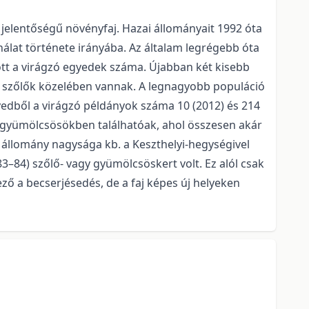
elentőségű növényfaj. Hazai állományait 1992 óta
álat története irá­nyába. Az általam legrégebb óta
ott a virágzó egyedek száma. Újabban két kisebb
ve szőlők közelében vannak. A legnagyobb populáció
edből a virágzó példányok száma 10 (2012) és 214
 gyümölcsösökben találhatóak, ahol összesen akár
z állomány nagysága kb. a Keszthelyi-hegységivel
3–84) szőlő- vagy gyümölcsöskert volt. Ez alól csak
ő a be­cserjésedés, de a faj képes új helyeken