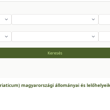
Keresés
riaticum) magyarországi állományai és lelőhelyei