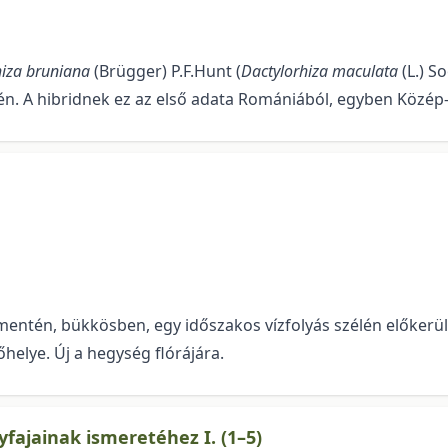
iza bruniana
(Brügger) P.F.Hunt (
Dactylor­hiza maculata
(L.) S
jén. A hibridnek ez az első adata Romániá­ból, egyben Közé
entén, bükkösben, egy időszakos vízfolyás szélén előkerül
őhelye. Új a hegység flórájára.
ajainak ismeretéhez I. (1–5)