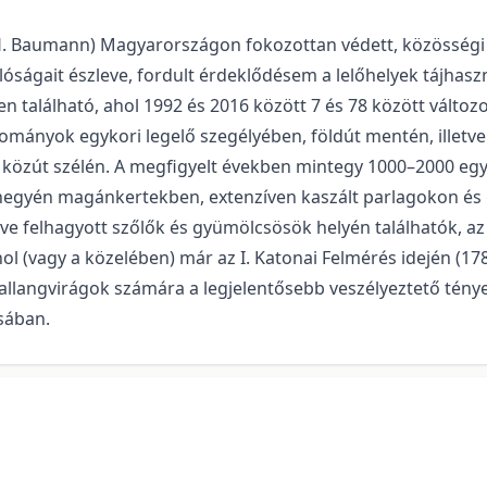
. Baumann) Magyarországon foko­zottan védett, közösségi j
lóságait észleve, fordult érdeklődésem a lelőhelyek tájhaszn
 található, ahol 1992 és 2016 között 7 és 78 között változ
állományok egykori legelő szegélyében, földút mentén, illet
 közút szélén. A megfigyelt években mintegy 1000–2000 egy
lőhegyén magánkertekben, extenzíven kaszált parlagokon és
0 éve felhagyott szőlők és gyümölcsösök helyén találhatók, a
ol (vagy a közelében) már az I. Katonai Felmérés idején (178
allangvirágok számára a legjelentősebb veszélyeztető tényez
sában.