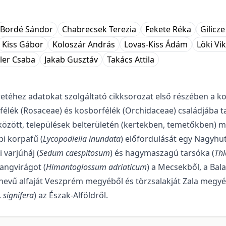
Bordé Sándor
Chabrecsek Terezia
Fekete Réka
Gilicze
Kiss Gábor
Koloszár András
Lovas-Kiss Ádám
Löki Vi
zler Csaba
Jakab Gusztáv
Takács Attila
éhez adatokat szolgáltató cikkso­rozat első részében a ko
afélék (Rosaceae) és kosborfélék (Orchidaceae) családjába t
között, települések belterü­letén (kertekben, temetőkben) 
i korpafű (
Lycopodiella inundata
) előfordulását egy Nagyhuta
 varjúháj (
Sedum caespi­tosum
) és hagymaszagú tarsóka (
Thl
langvirágot (
Himantoglossum adriaticum
) a Mecsekből, a Bala
nevű alfaját Veszprém megyéből és törzsalakját Zala megyébő
.
signifera
) az Észak-Alföldről.