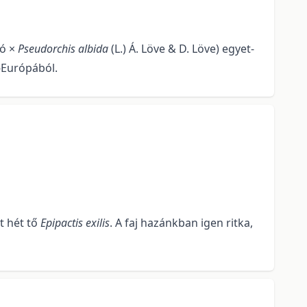
oó ×
Pseudorchis albida
(L.) Á. Löve & D. Löve) egyet­
p-Európából.
t hét tő
Epipactis exilis
. A faj hazánkban igen ritka,