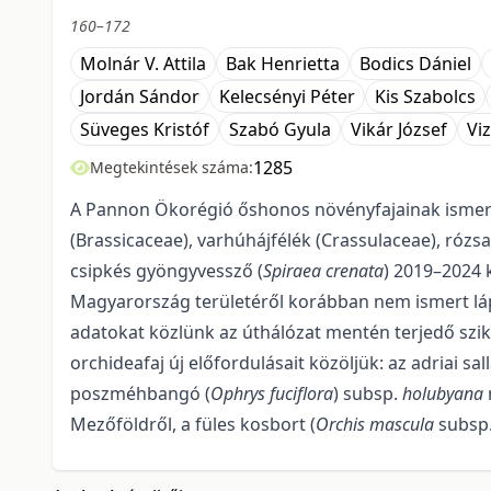
160–172
Molnár V. Attila
Bak Henrietta
Bodics Dániel
Jordán Sándor
Kelecsényi Péter
Kis Szabolcs
Süveges Kristóf
Szabó Gyula
Vikár József
Vi
1285
Megtekintések száma:
A Pannon Ökorégió őshonos növényfajainak ismeret
(Brassicaceae), varhúhájfélék (Crassulaceae), rózs
csipkés gyöngyvessző (
Spiraea crenata
) 2019–2024 
Magyarország területéről ko­rábban nem ismert láp
adatokat közlünk az úthálózat mentén terjedő sziki
orchideafaj új előfordulásait közöljük: az adriai sal
poszméhbangó (
Ophrys fuciflora
) subsp.
holubyana
Mezőföldről, a füles kosbort (
Orchis mascula
subsp