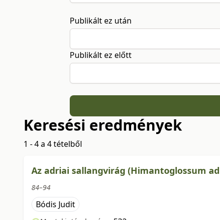
Publikált ez után
Publikált ez előtt
Keresési eredmények
1 - 4 a 4 tételből
Az adriai sallangvirág (Himantoglossum ad
84–94
Bódis Judit