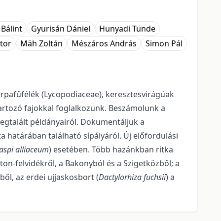
 Bálint
Gyurisán Dániel
Hunyadi Tünde
ktor
Mäh Zoltán
Mészáros András
Simon Pál
rpafűfélék (Lycopodiaceae), keresztesvirágúak
artozó fajokkal foglal­kozunk. Beszámolunk a
megtalált példányairól. Dokumentáljuk a
 határában találha­tó sípályáról. Új előfordulási
aspi alliaceum
) esetében. Több hazánkban ritka
ton-felvidékről, a Bakonyból és a Szigetközből; a
l, az erdei ujjaskosbort (
Dactylorhiza fuchsii
) a