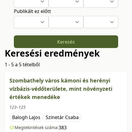
Publikált ez előtt
Keresés
Keresési eredmények
1 - 5 a 5 tételből
Szombathely város kámoni és herényi
vízbázis-védőterülete, mint növényzeti
értékek menedéke
123–125
Balogh Lajos
Szinetár Csaba
383
Megtekintések száma: