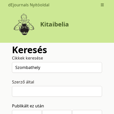
dEjournals Nyitóoldal
Open m
Kitaibelia
Keresés
Cikkek keresése
Szerző által
Publikált ez után