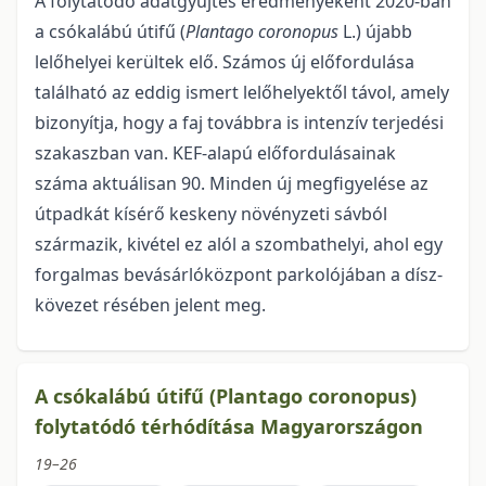
A folytatódó adatgyűjtés eredményeként 2020-ban
a csókalábú útifű (
Plantago coronopus
L.) újabb
lelőhelyei kerültek elő. Számos új előfordulása
található az eddig ismert lelőhelyek­től távol, amely
bizonyítja, hogy a faj továbbra is intenzív terjedési
szakaszban van. KEF-alapú előfordu­lásainak
száma aktuálisan 90. Minden új megfigyelése az
útpadkát kísérő keskeny növényzeti sávból
származik, kivétel ez alól a szombathelyi, ahol egy
forgalmas bevásárlóközpont parkolójában a dísz­
kövezet résében jelent meg.
A csókalábú útifű (Plantago coronopus)
folytatódó térhódítása Magyarországon
19–26