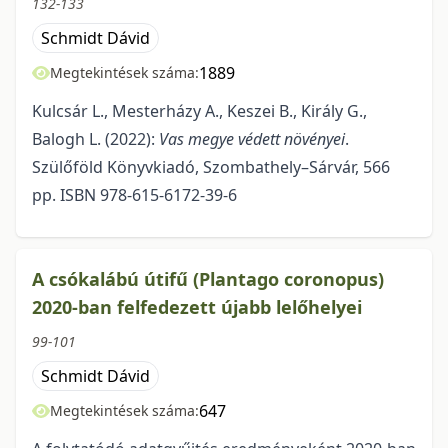
132-133
Schmidt Dávid
1889
Megtekintések száma:
Kulcsár L., Mesterházy A., Keszei B., Király G.,
Balogh L. (2022):
Vas megye védett növényei
.
Szülőföld Könyvkiadó, Szombathely–Sárvár, 566
pp. ISBN 978-615-6172-39-6
A csókalábú útifű (Plantago coronopus)
2020-ban felfedezett újabb lelőhelyei
99-101
Schmidt Dávid
647
Megtekintések száma: