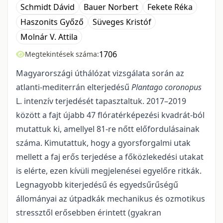
Schmidt Dávid
Bauer Norbert
Fekete Réka
Haszonits Győző
Süveges Kristóf
Molnár V. Attila
1706
Megtekintések száma:
Magyarországi úthálózat vizsgálata során az
atlanti-mediterrán elterjedésű
Plantago coronopus
L. intenzív terjedését tapasztaltuk. 2017–2019
között a fajt újabb 47 flóratérképezési kvadrát-ból
mutattuk ki, amellyel 81-re nőtt előfordulásainak
száma. Kimutattuk, hogy a gyorsforgalmi utak
mellett a faj erős terjedése a főközlekedési utakat
is elérte, ezen kívüli megjelenései egyelőre ritkák.
Legnagyobb kiterjedésű és egyedsűrűségű
állományai az útpadkák mechanikus és ozmotikus
stressztől erősebben érintett (gyakran