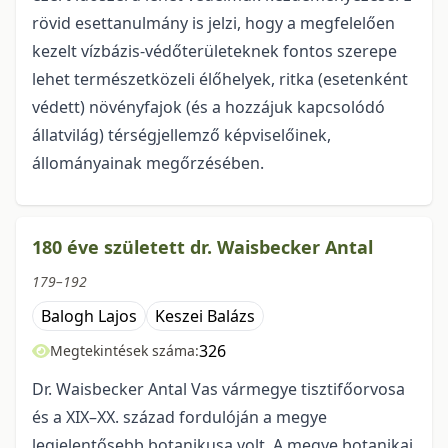
rövid esettanulmány is jelzi, hogy a megfelelően
kezelt vízbázis-védőterületeknek fontos szerepe
lehet természetközeli élőhelyek, ritka (esetenként
védett) növényfajok (és a hozzájuk kapcsolódó
állatvilág) térségjellemző képviselőinek,
állományainak megőrzésében.
180 éve született dr. Waisbecker Antal
179–192
Balogh Lajos
Keszei Balázs
326
Megtekintések száma:
Dr. Waisbecker Antal Vas vármegye tisztifőorvosa
és a XIX–XX. század fordulóján a megye
legjelentősebb botanikusa volt. A megye botanikai