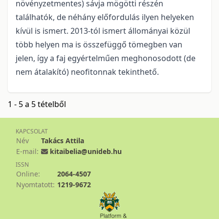
növényzetmentes) sávja mögötti részén
találhatók, de néhány előfordulás ilyen helyeken
kívül is ismert. 2013-tól ismert állományai közül
több helyen ma is összefüggő tömegben van
jelen, így a faj egyértelműen meghonosodott (de
nem átalakító) neofitonnak tekinthető.
1 - 5 a 5 tételből
KAPCSOLAT
Név
Takács Attila
E-mail:
kitaibelia@unideb.hu
ISSN
Online:
2064-4507
Nyomtatott:
1219-9672