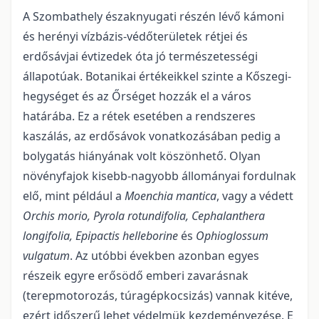
A Szombathely északnyugati részén lévő kámoni
és herényi vízbázis-védőterületek rétjei és
erdősávjai évtizedek óta jó természetességi
állapotúak. Botanikai értékeikkel szinte a Kőszegi-
hegységet és az Őrséget hozzák el a város
határába. Ez a rétek esetében a rendszeres
kaszálás, az erdősávok vonatkozásában pedig a
bolygatás hiányának volt köszönhető. Olyan
növényfajok kisebb-nagyobb állományai fordulnak
elő, mint például a
Moenchia mantica
, vagy a védett
Orchis morio,
Pyrola rotundifolia,
Cephalanthera
longifolia,
Epipactis helleborine
és
Ophioglossum
vulgatum
. Az utóbbi években azonban egyes
részeik egyre erősödő emberi zavarásnak
(terepmotorozás, túragépkocsizás) vannak kitéve,
ezért időszerű lehet védelmük kezdeményezése. E