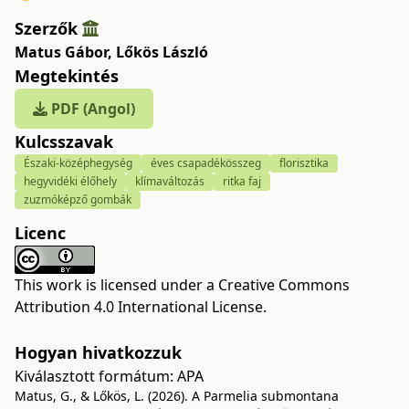
Szerzők
Matus Gábor
,
Lőkös László
Megtekintés
PDF (Angol)
Kulcsszavak
Északi-középhegység
éves csapadékösszeg
florisztika
hegyvidéki élőhely
klímaváltozás
ritka faj
zuzmóképző gombák
Licenc
This work is licensed under a
Creative Commons
Attribution 4.0 International License
.
Hogyan hivatkozzuk
Kiválasztott formátum:
APA
Matus, G., & Lőkös, L. (2026). A Parmelia submontana