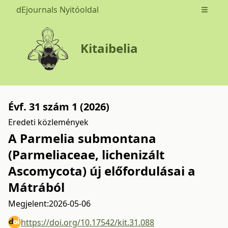
dEjournals Nyitóoldal
Open m
Kitaibelia
Évf. 31 szám 1 (2026)
Eredeti közlemények
A Parmelia submontana
(Parmeliaceae, lichenizált
Ascomycota) új előfordulásai a
Mátrából
Megjelent:
2026-05-06
https://doi.org/10.17542/kit.31.088