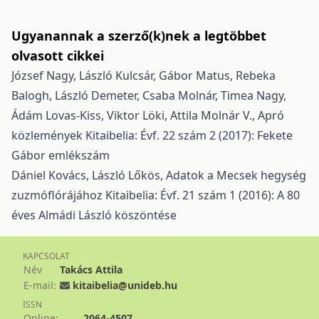
Ugyanannak a szerző(k)nek a legtöbbet
olvasott cikkei
József Nagy, László Kulcsár, Gábor Matus, Rebeka
Balogh, László Demeter, Csaba Molnár, Timea Nagy,
Ádám Lovas-Kiss, Viktor Löki, Attila Molnár V.,
Apró
közlemények
Kitaibelia: Évf. 22 szám 2 (2017): Fekete
Gábor emlékszám
Dániel Kovács, László Lőkös,
Adatok a Mecsek hegység
zuzmóflórájához
Kitaibelia: Évf. 21 szám 1 (2016): A 80
éves Almádi László köszöntése
KAPCSOLAT
Név
Takács Attila
E-mail:
kitaibelia@unideb.hu
ISSN
Online:
2064-4507