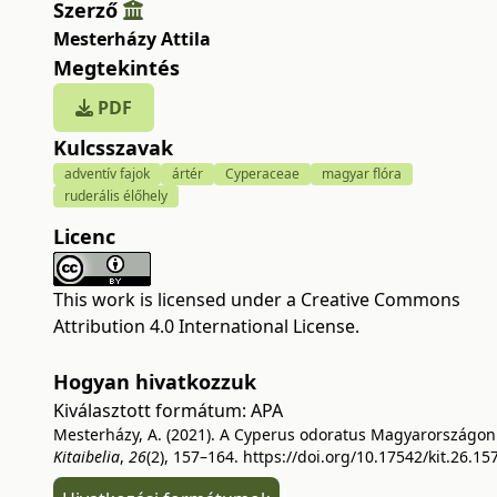
Szerző
Mesterházy Attila
Megtekintés
PDF
Kulcsszavak
adventív fajok
ártér
Cyperaceae
magyar flóra
ruderális élőhely
Licenc
This work is licensed under a
Creative Commons
Attribution 4.0 International License
.
Hogyan hivatkozzuk
Kiválasztott formátum:
APA
Mesterházy, A. (2021). A Cyperus odoratus Magyarországon
Kitaibelia
,
26
(2), 157–164.
https://doi.org/10.17542/kit.26.15