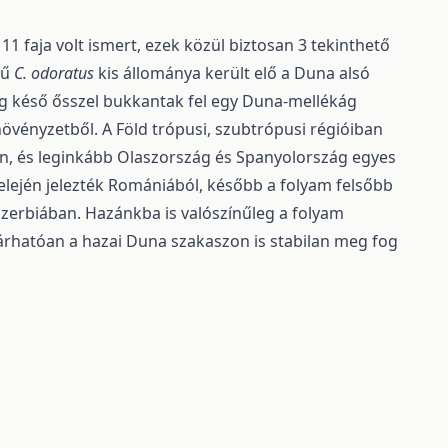
 faja volt ismert, ezek közül biztosan 3 tekinthető
sű
C. odoratus
kis állo­mánya került elő a Duna alsó
lag késő ősszel bukkantak fel egy Duna-mellékág
 növényzet­ből. A Föld trópusi, szubtrópusi régióiban
an, és leginkább Olaszország és Spanyolország egyes
elején jelezték Romániából, később a folyam felsőbb
Szerbiában. Hazánkba is valószínűleg a folyam
n várhatóan a hazai Duna szakaszon is stabilan meg fog