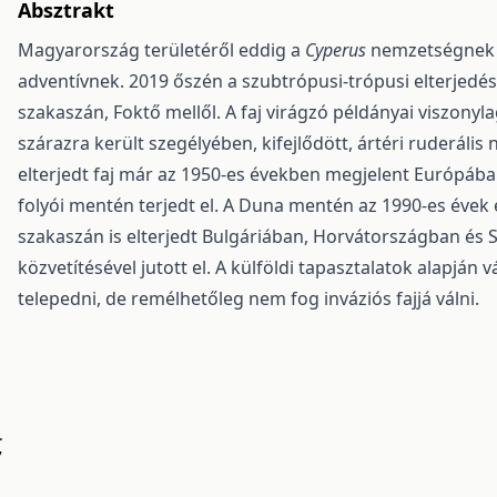
Absztrakt
Magyarország területéről eddig a
Cyperus
nemzetségnek 11
adventívnek. 2019 őszén a szubtrópusi-trópusi elterjedé
szakaszán, Foktő mellől. A faj virágzó példányai viszony
szárazra került szegélyében, kifejlődött, ártéri ruderális
elterjedt faj már az 1950-es években megjelent Európáb
folyói mentén terjedt el. A Duna mentén az 1990-es évek 
szakaszán is elterjedt Bulgáriában, Horvátor­szágban és 
közvetítésével jutott el. A külföldi tapasztala­tok alapjá
telepedni, de remélhetőleg nem fog inváziós fajjá válni.
.
7