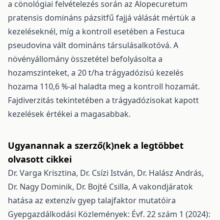
a cönológiai felvételezés során az Alopecuretum
pratensis domináns pázsitfű fajjá válását mértük a
kezeléseknél, míg a kontroll esetében a Festuca
pseudovina vált domináns társulásalkotóvá. A
növényállomány összetétel befolyásolta a
hozamszinteket, a 20 t/ha trágyadózisú kezelés
hozama 110,6 %-al haladta meg a kontroll hozamát.
Fajdiverzitás tekintetében a trágyadózisokat kapott
kezelések értékei a magasabbak.
Ugyanannak a szerző(k)nek a legtöbbet
olvasott cikkei
Dr. Varga Krisztina, Dr. Csízi István, Dr. Halász András,
Dr. Nagy Dominik, Dr. Bojté Csilla,
A vakondjáratok
hatása az extenzív gyep talajfaktor mutatóira
Gyepgazdálkodási Közlemények: Évf. 22 szám 1 (2024):