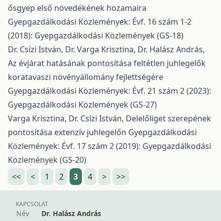
ősgyep első növedékének hozamaira
Gyepgazdálkodási Közlemények: Évf. 16 szám 1-2
(2018): Gyepgazdálkodási Közlemények (GS-18)
Dr. Csízi István, Dr. Varga Krisztina, Dr. Halász András,
Az évjárat hatásának pontosítása feltétlen juhlegelők
koratavaszi növényállomány fejlettségére
Gyepgazdálkodási Közlemények: Évf. 21 szám 2 (2023):
Gyepgazdálkodási Közlemények (GS-27)
Varga Krisztina, Dr. Csízi István,
Delelőliget szerepének
pontosítása extenzív juhlegelőn
Gyepgazdálkodási
Közlemények: Évf. 17 szám 2 (2019): Gyepgazdálkodási
Közlemények (GS-20)
<<
<
1
2
3
4
>
>>
KAPCSOLAT
Név
Dr. Halász András