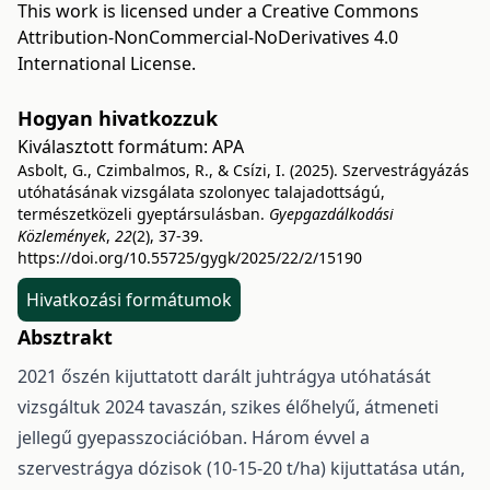
This work is licensed under a
Creative Commons
Attribution-NonCommercial-NoDerivatives 4.0
International License
.
Hogyan hivatkozzuk
Kiválasztott formátum:
APA
Asbolt, G., Czimbalmos, R., & Csízi, I. (2025). Szervestrágyázás
utóhatásának vizsgálata szolonyec talajadottságú,
természetközeli gyeptársulásban.
Gyepgazdálkodási
Közlemények
,
22
(2), 37-39.
https://doi.org/10.55725/gygk/2025/22/2/15190
Hivatkozási formátumok
Absztrakt
2021 őszén kijuttatott darált juhtrágya utóhatását
vizsgáltuk 2024 tavaszán, szikes élőhelyű, átmeneti
jellegű gyepasszociációban. Három évvel a
szervestrágya dózisok (10-15-20 t/ha) kijuttatása után,