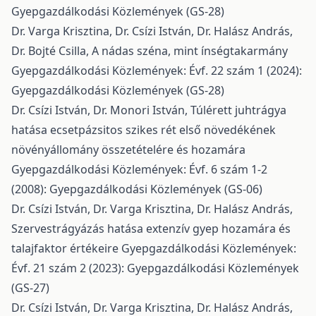
Gyepgazdálkodási Közlemények (GS-28)
Dr. Varga Krisztina, Dr. Csízi István, Dr. Halász András,
Dr. Bojté Csilla,
A nádas széna, mint ínségtakarmány
Gyepgazdálkodási Közlemények: Évf. 22 szám 1 (2024):
Gyepgazdálkodási Közlemények (GS-28)
Dr. Csízi István, Dr. Monori István,
Túlérett juhtrágya
hatása ecsetpázsitos szikes rét első növedékének
növényállomány összetételére és hozamára
Gyepgazdálkodási Közlemények: Évf. 6 szám 1-2
(2008): Gyepgazdálkodási Közlemények (GS-06)
Dr. Csízi István, Dr. Varga Krisztina, Dr. Halász András,
Szervestrágyázás hatása extenzív gyep hozamára és
talajfaktor értékeire
Gyepgazdálkodási Közlemények:
Évf. 21 szám 2 (2023): Gyepgazdálkodási Közlemények
(GS-27)
Dr. Csízi István, Dr. Varga Krisztina, Dr. Halász András,