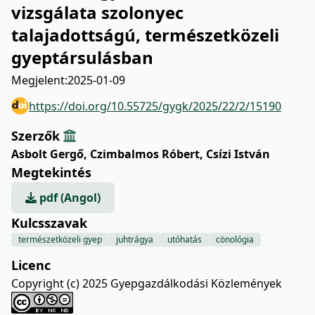
vizsgálata szolonyec
talajadottságú, természetközeli
gyeptársulásban
Megjelent:
2025-01-09
https://doi.org/10.55725/gygk/2025/22/2/15190
Szerzők
Asbolt Gergő
,
Czimbalmos Róbert
,
Csízi István
Megtekintés
pdf (Angol)
Kulcsszavak
természetközeli gyep
juhtrágya
utóhatás
cönológia
Licenc
Copyright (c) 2025 Gyepgazdálkodási Közlemények