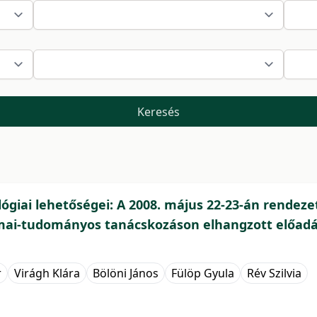
Keresés
giai lehetőségei: A 2008. május 22-23-án rendezet
ai-tudományos tanácskozáson elhangzott előadás
r
Virágh Klára
Bölöni János
Fülöp Gyula
Rév Szilvia