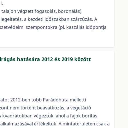
l.
 talajon végzett fogasolás, boronálás).
 legeltetés, a kezdeti időszakban szárzúzás. A
rmészetvédelmi szempontokra (pl. kaszálás időpontja
drágás hatására 2012 és 2019 között
adatot 2012-ben több Parádóhuta melletti
szont nem történt beavatkozás, a vegetáció
es kvadrátokban végeztük, ahol a fajok borítási
alkalmazásával értékeltük. A mintaterületen csak a