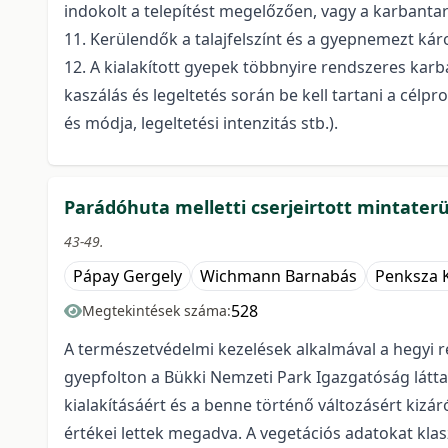
indokolt a telepítést megelőzően, vagy a karbantar
11. Kerülendők a talajfelszínt és a gyepnemezt káro
12. A kialakított gyepek többnyire rendszeres karba
kaszálás és legeltetés során be kell tartani a célp
és módja, legeltetési intenzitás stb.).
Parádóhuta melletti cserjeirtott mintater
43-49.
Pápay Gergely
Wichmann Barnabás
Penksza 
528
Megtekintések száma:
A természetvédelmi kezelések alkalmával a hegyi ré
gyepfolton a Bükki Nemzeti Park Igazgatóság látta 
kialakításáért és a benne történő változásért kizár
értékei lettek megadva. A vegetációs adatokat kla