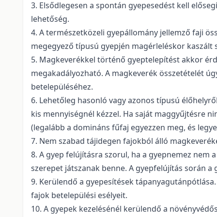
3. Elsődlegesen a spontán gyepesedést kell elősegí
lehetőség.
4. A természetközeli gyepállomány jellemző faji ös
megegyező típusú gyepjén magérleléskor kaszált s
5. Magkeverékkel történő gyeptelepítést akkor ér
megakadályozható. A magkeverék összetételét úgy 
betelepüléséhez.
6. Lehetőleg hasonló vagy azonos típusú élőhelyről
kis mennyiségnél kézzel. Ha saját maggyűjtésre n
(legalább a domináns fűfaj egyezzen meg, és legy
7. Nem szabad tájidegen fajokból álló magkeveréke
8. A gyep felújításra szorul, ha a gyepnemez nem 
szerepet játszanak benne. A gyepfelújítás során a 
9. Kerülendő a gyepesítések tápanyagutánpótlása. 
fajok betelepülési esélyeit.
10. A gyepek kezelésénél kerülendő a növényvédős