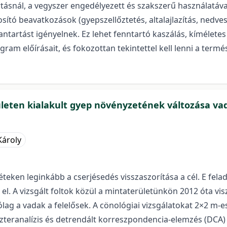
tásnál, a vegyszer engedélyezett és szakszerű használatáva
sító beavatkozások (gyepszellőztetés, altalajlazítás, nedves
ntartást igényelnek. Ez lehet fenntartó kaszálás, kíméletes
rogram előírásait, és fokozottan tekintettel kell lenni a te
ületen kialakult gyep növényzetének változása va
Károly
teken leginkább a cserjésedés visszaszorítása a cél. E fel
el. A vizsgált foltok közül a mintaterületünkön 2012 óta vi
ólag a vadak a felelősek. A cönológiai vizsgálatokat 2×2 m-
szteranalízis és detrendált korreszpondencia-elemzés (DCA) 