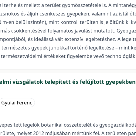
i terhelés mellett a terület gyomösszetétele is. A mintanég
ozsnokos és áljuh csenkeszes gyepeken, valamint az istállótó
0 m-en belül szintén), mint kontroll terülten is jelöltünk k
ás csökkentésével folyamatos javulást mutatott. Gyepgazd
ontjából, és ideálissá vált extenzív legeltetéshez. A legel
a természetes gyepek juhokkal történő legeltetése – mint ke
 természetvédelmi értékeket figyelembe vevő technológiák
lmi vizsgálatok telepített és felújított gyepekbe
Gyulai Ferenc
yepesített legelők botanikai összetételét és gyepgazdálkodás
lete, melyet 2012 májusában mértünk fel. A területen parlag