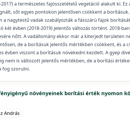
17) a természetes fajösszetételű vegetáció alakult ki. Ez al
nált, sőt egyes pontokon jelentősen csökkent a borításuk. 
 a nagytestű vadak szabályozták a fásszárú fajok borítását,
 két évben (2018-2019) jelentős változás történt. 2018-ban 
esére nőtt. A vadállomány ekkor már a kiterjedt területen ne
ntősen, de a borításuk jelentős mértékben csökkent, és a cser
 évben viszont a borításuk növekedni kezdett. A gyep diverz
 nem is változott jelentős mértékben, de a borítási értékek 
a fog szorulni.
 fényigényű növényeinek borítási érték nyomon k
sz András