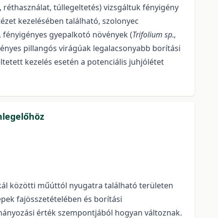
éthasználat, túllegeltetés) vizsgáltuk fényigény
ézet kezelésében található, szolonyec
s, fényigényes gyepalkotó növények (
Trifolium sp.,
gényes pillangós virágúak legalacsonyabb borítási
ltetett kezelés esetén a potenciális juhjólétet
hlegelőhöz
 közötti műúttól nyugatra található területen
pek fajösszetételében és borítási
rmányozási érték szempontjából hogyan változnak.