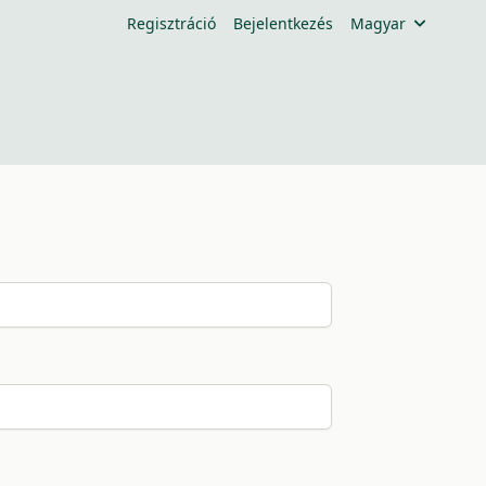
Regisztráció
Bejelentkezés
Magyar