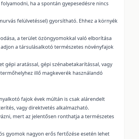
oz folyamodni, ha a spontán gyepesedésre nincs
murvás felülvetéssel) gyorsítható. Ehhez a környék
odása, a terület özöngyomokkal való elborítása
adjon a társulásalkotó természetes növényfajok
t gépi aratással, gépi szénabetakarítással, vagy
a termőhelyhez illő magkeverék használandó
yalkotó fajok évek múltán is csak alárendelt
erítés, vagy direktvetés alkalmazható.
ázni, mert az jelentősen ronthatja a természetes
iós gyomok nagyon erős fertőzése esetén lehet