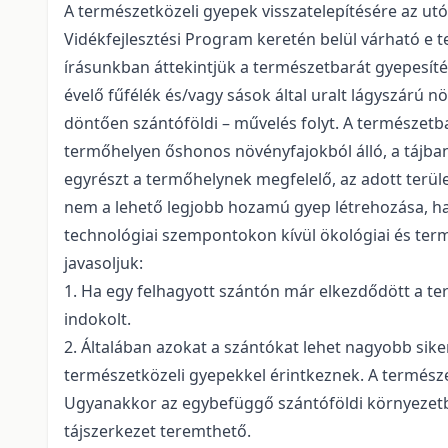
A természetközeli gyepek visszatelepítésére az u
Vidékfejlesztési Program keretén belül várható e 
írásunkban áttekintjük a természetbarát gyepesít
évelő fűfélék és/vagy sások által uralt lágyszárú
döntően szántóföldi – művelés folyt. A természetbar
termőhelyen őshonos növényfajokból álló, a tájban e
egyrészt a termőhelynek megfelelő, az adott terüle
nem a lehető legjobb hozamú gyep létrehozása, ha
technológiai szempontokon kívül ökológiai és term
javasoljuk:
1. Ha egy felhagyott szántón már elkezdődött a te
indokolt.
2. Általában azokat a szántókat lehet nagyobb si
természetközeli gyepekkel érintkeznek. A természet
Ugyanakkor az egybefüggő szántóföldi környezetben
tájszerkezet teremthető.