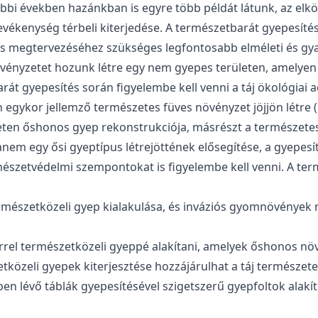
tóbbi években hazánkban is egyre több példát látunk, az el
tevékenység térbeli kiterjedése. A természetbarát gyepesí
és megtervezéséhez szükséges legfontosabb elméleti és gya
 növényzetet hozunk létre egy nem gyepes területen, amelye
át gyepesítés során figyelembe kell venni a táj ökológiai ad
gykor jellemző természetes füves növényzet jöjjön létre (pl.
ten őshonos gyep rekonstrukciója, másrészt a természetes tá
nem egy ősi gyeptípus létrejöttének elősegítése, a gyepesí
észetvédelmi szempontokat is figyelembe kell venni. A term
rmészetközeli gyep kialakulása, és inváziós gyomnövények 
kerrel természetközeli gyeppé alakítani, amelyek őshonos n
közeli gyepek kiterjesztése hozzájárulhat a táj természete
 lévő táblák gyepesítésével szigetszerű gyepfoltok alakíth