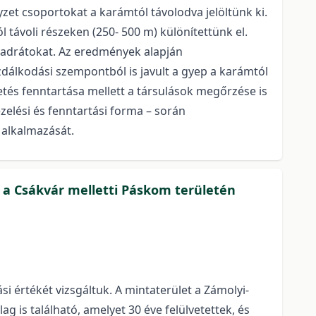
yzet csoportokat a karámtól távolodva jelöltünk ki.
l távoli részeken (250- 500 m) különítettünk el.
i kvadrátokat. Az eredmények alapján
álkodási szempontból is javult a gyep a karámtól
tetés fenntartása mellett a társulások megőrzése is
zelési és fenntartási forma – során
 alkalmazását.
n a Csákvár melletti Páskom területén
i értékét vizsgáltuk. A mintaterület a Zámolyi-
 is található, amelyet 30 éve felülvetettek, és