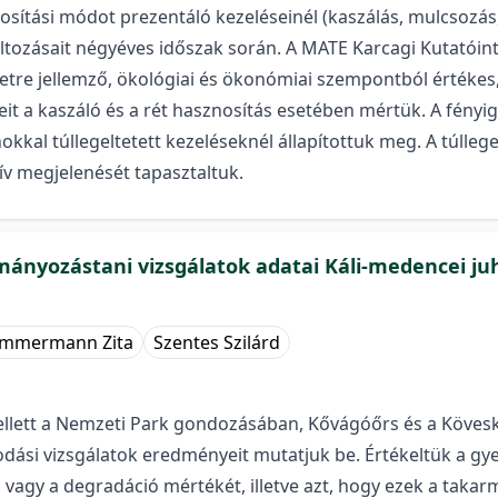
ítási módot prezentáló kezeléseinél (kaszálás, mulcsozás, r
áltozásait négyéves időszak során. A MATE Karcagi Kutatóint
ületre jellemző, ökológiai és ökonómiai szempontból értéke
eit a kaszáló és a rét hasznosítás esetében mértük. A fényi
hokkal túllegeltetett kezeléseknél állapítottuk meg. A túllege
ív megjelenését tapasztaltuk.
mányozástani vizsgálatok adatai Káli-medencei ju
immermann Zita
Szentes Szilárd
ett a Nemzeti Park gondozásában, Kővágóőrs és a Köveskál
dási vizsgálatok eredményeit mutatjuk be. Értékeltük a gye
vagy a degradáció mértékét, illetve azt, hogy ezek a taka