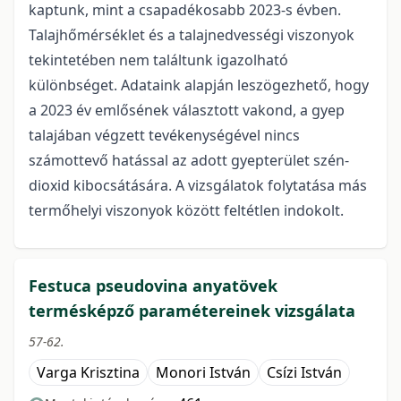
kaptunk, mint a csapadékosabb 2023-s évben.
Talajhőmérséklet és a talajnedvességi viszonyok
tekintetében nem találtunk igazolható
különbséget. Adataink alapján leszögezhető, hogy
a 2023 év emlősének választott vakond, a gyep
talajában végzett tevékenységével nincs
számottevő hatással az adott gyepterület szén-
dioxid kibocsátására. A vizsgálatok folytatása más
termőhelyi viszonyok között feltétlen indokolt.
Festuca pseudovina anyatövek
termésképző paramétereinek vizsgálata
57-62.
Varga Krisztina
Monori István
Csízi István