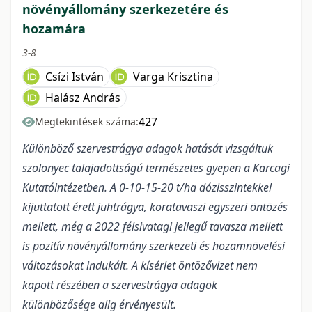
növényállomány szerkezetére és
hozamára
3-8
Csízi István
Varga Krisztina
Halász András
427
Megtekintések száma:
Különböző szervestrágya adagok hatását vizsgáltuk
szolonyec talajadottságú természetes gyepen a Karcagi
Kutatóintézetben. A 0-10-15-20 t/ha dózisszintekkel
kijuttatott érett juhtrágya, koratavaszi egyszeri öntözés
mellett, még a 2022 félsivatagi jellegű tavasza mellett
is pozitív növényállomány szerkezeti és hozamnövelési
változásokat indukált. A kísérlet öntözővizet nem
kapott részében a szervestrágya adagok
különbözősége alig érvényesült.