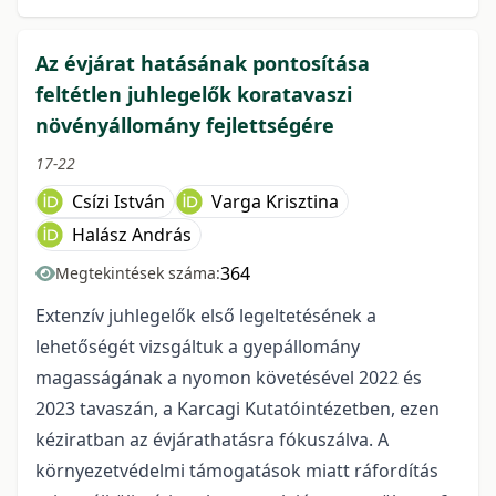
Az évjárat hatásának pontosítása
feltétlen juhlegelők koratavaszi
növényállomány fejlettségére
17-22
Csízi István
Varga Krisztina
Halász András
364
Megtekintések száma:
Extenzív juhlegelők első legeltetésének a
lehetőségét vizsgáltuk a gyepállomány
magasságának a nyomon követésével 2022 és
2023 tavaszán, a Karcagi Kutatóintézetben, ezen
kéziratban az évjárathatásra fókuszálva. A
környezetvédelmi támogatások miatt ráfordítás