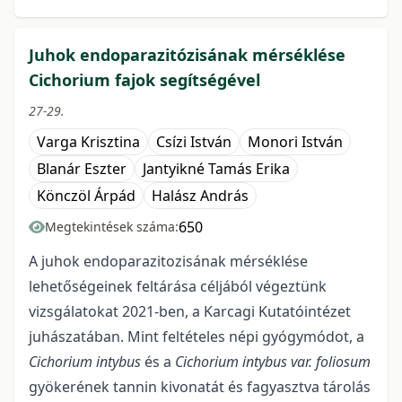
Juhok endoparazitózisának mérséklése
Cichorium fajok segítségével
27-29.
Varga Krisztina
Csízi István
Monori István
Blanár Eszter
Jantyikné Tamás Erika
Könczöl Árpád
Halász András
650
Megtekintések száma:
A juhok endoparazitozisának mérséklése
lehetőségeinek feltárása céljából végeztünk
vizsgálatokat 2021-ben, a Karcagi Kutatóintézet
juhászatában. Mint feltételes népi gyógymódot, a
Cichorium intybus
és a
Cichorium intybus var. foliosum
gyökerének tannin kivonatát és fagyasztva tárolás