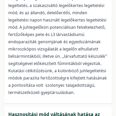
legeltetés, a szakaszváltó legelőkertes legeltetési
mód, és az állandó, delelőerdős, minden
legeltetési napon használt legelőkertes legeltetési
mód. A juhlegelőkön potenciálisan felvételezhető,
fertőzőképes pete és L3 lárvastádiumú
endoparaziták genomjának és egyedszámának
mikroszkópos vizsgálatát a legelőn elhullatott
bélsármintákból, illetve ún. „lárvafuttató készülék”
segítségével előkészített fűmintákból végeztük.
Kutatási célkitűzésünk, a különböző juhlegeltetési
módok parazita fertőzöttségre kifejtett hatásának
a pontosítása volt szolonyec talajadottságú,
természetközeli gyeptársulásban.
Hasznosítási mód váltásának hatása az