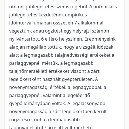
ütemét juhlegeltetés szemszögéből. A potenciális
juhlegeltetés kezdetének empirikus
időintervallumában összesen 7 alkalommal
végeztünk adatrögzítést egy helyrajzi számon
nyilvántartott, 6 eltérő helyszínen. Eredményeink
alapján megállapítottuk, hogy a vizsgált időszak
alatt a legmagasabb talajnedvességi értékeket a
parlaggyepnél mértük, a legmagasabb
talajhőmérsékleti értékeket viszont a zárt
legelőkertként használt gyepterületen. A
növénymagassági értékek a legnagyobbak a
parlaggyepnél, valamint a legelőerdő
gyepállományában voltak. A legalacsonyabb
növénymagasság a zárt legelőkertben került
rögzítésre, noha a legmagasabb
tápanyagellátottság is itt volt mérhető.