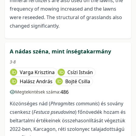
mineral fertilizers are also used on the lawns, the
frequency of mowing increased and the lawns
were reseeded. The structural of grasslands also
changed significantly.
A nádas széna, mint ínségtakarmány
3-8
Varga Krisztina
Csízi István
Halász András
Bojté Csilla
486
Megtekintések száma:
Közönséges nád (
Phragmites communis
) és sovány
csenkesz (
Festuca pseudovina
) főnövedék hozam és
beltartalmi értékeinek összehasonlítását végeztük
2022-ben, Karcagon, réti szolonyec talajadottságú