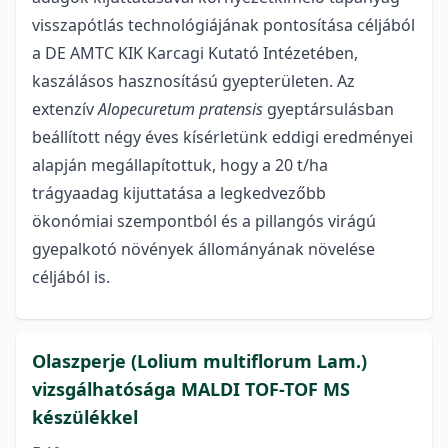
visszapótlás technológiájának pontosítása céljából
a DE AMTC KIK Karcagi Kutató Intézetében,
kaszálásos hasznosítású gyepterületen. Az
extenzív
Alopecuretum pratensis
gyeptársulásban
beállított négy éves kísérletünk eddigi eredményei
alapján megállapítottuk, hogy a 20 t/ha
trágyaadag kijuttatása a legkedvezőbb
ökonómiai szempontból és a pillangós virágú
gyepalkotó növények állományának növelése
céljából is.
Olaszperje (Lolium multiflorum Lam.)
vizsgálhatósága MALDI TOF-TOF MS
készülékkel