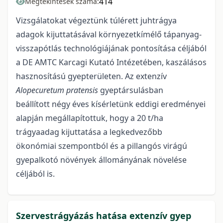
414
Megtekintések száma:
Vizsgálatokat végeztünk túlérett juhtrágya
adagok kijuttatásával környezetkímélő tápanyag-
visszapótlás technológiájának pontosítása céljából
a DE AMTC Karcagi Kutató Intézetében, kaszálásos
hasznosítású gyepterületen. Az extenzív
Alopecuretum pratensis
gyeptársulásban
beállított négy éves kísérletünk eddigi eredményei
alapján megállapítottuk, hogy a 20 t/ha
trágyaadag kijuttatása a legkedvezőbb
ökonómiai szempontból és a pillangós virágú
gyepalkotó növények állományának növelése
céljából is.
Szervestrágyázás hatása extenzív gyep