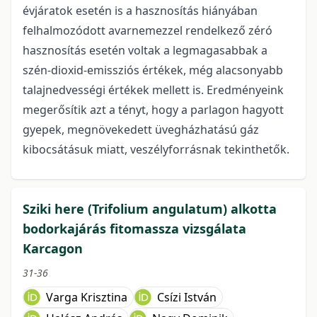
évjáratok esetén is a hasznosítás hiányában
felhalmozódott avarnemezzel rendelkező zéró
hasznosítás esetén voltak a legmagasabbak a
szén-dioxid-emissziós értékek, még alacsonyabb
talajnedvességi értékek mellett is. Eredményeink
megerősítik azt a tényt, hogy a parlagon hagyott
gyepek, megnövekedett üvegházhatású gáz
kibocsátásuk miatt, veszélyforrásnak tekinthetők.
Sziki here (Trifolium angulatum) alkotta
bodorkajárás fitomassza vizsgálata
Karcagon
31-36
Varga Krisztina
Csízi István