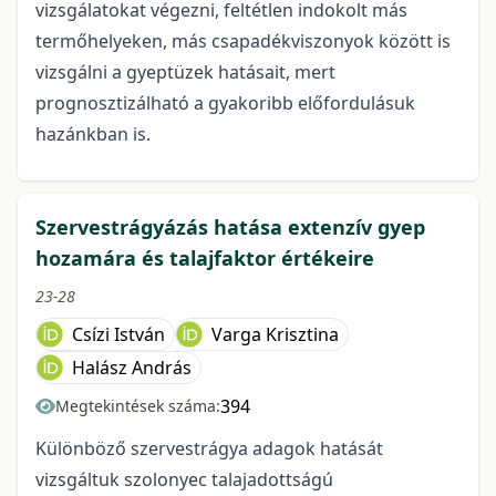
vizsgálatokat végezni, feltétlen indokolt más
termőhelyeken, más csapadékviszonyok között is
vizsgálni a gyeptüzek hatásait, mert
prognosztizálható a gyakoribb előfordulásuk
hazánkban is.
Szervestrágyázás hatása extenzív gyep
hozamára és talajfaktor értékeire
23-28
Csízi István
Varga Krisztina
Halász András
394
Megtekintések száma:
Különböző szervestrágya adagok hatását
vizsgáltuk szolonyec talajadottságú