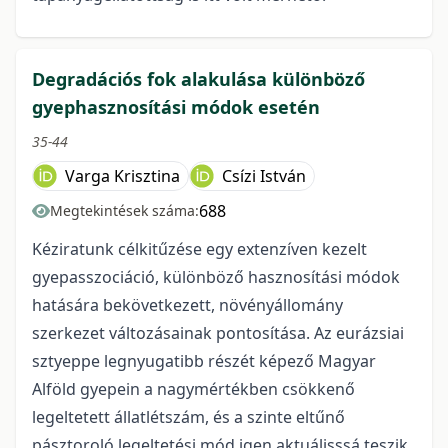
Degradációs fok alakulása különböző
gyephasznosítási módok esetén
35-44
Varga Krisztina
Csízi István
688
Megtekintések száma:
Kéziratunk célkitűzése egy extenzíven kezelt
gyepasszociáció, különböző hasznosítási módok
hatására bekövetkezett, növényállomány
szerkezet változásainak pontosítása. Az eurázsiai
sztyeppe legnyugatibb részét képező Magyar
Alföld gyepein a nagymértékben csökkenő
legeltetett állatlétszám, és a szinte eltűnő
pásztoroló legeltetési mód igen aktuálisssá teszik