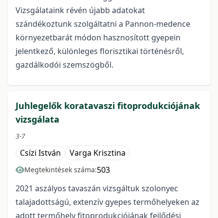
Vizsgálataink révén újabb adatokat
szándékoztunk szolgáltatni a Pannon-medence
környezetbarát módon hasznosított gyepein
jelentkező, különleges florisztikai történésről,
gazdálkodói szemszögből.
Juhlegelők koratavaszi fitoprodukciójának
vizsgálata
3-7
Csízi István
Varga Krisztina
503
Megtekintések száma:
2021 aszályos tavaszán vizsgáltuk szolonyec
talajadottságú, extenzív gyepes termőhelyeken az
adott termőhely fitoprodukciójának fejlődési