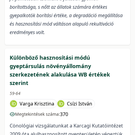
borítottsága, s nőtt az állatok számára értékes
gyepalkotók borítási értéke, a degradáció megállítása
és hasznosítási mód váltáson alapuló rekultiváció
eredményes volt.
Különböző hasznosítási módú
gyeptársulás növényállomány
szerkezetének alakulása WB értékek
szerint
59-64
Varga Krisztina
Csízi István
370
Megtekintések száma:
Cönológiai vizsgálatunkat a Karcagi Kutatóintézet
2009 óta alulhasznosított gyepterületén végeztük