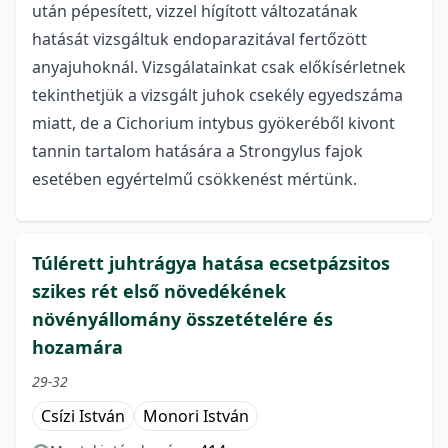
után pépesített, vizzel hígított változatának
hatását vizsgáltuk endoparazitával fertőzött
anyajuhoknál. Vizsgálatainkat csak előkísérletnek
tekinthetjük a vizsgált juhok csekély egyedszáma
miatt, de a Cichorium intybus gyökeréből kivont
tannin tartalom hatására a Strongylus fajok
esetében egyértelmű csökkenést mértünk.
Túlérett juhtrágya hatása ecsetpázsitos
szikes rét első növedékének
növényállomány összetételére és
hozamára
29-32
Csízi István
Monori István