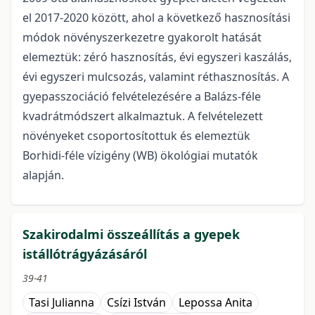
el 2017-2020 között, ahol a következő hasznosítási
módok növényszerkezetre gyakorolt hatását
elemeztük: zéró hasznosítás, évi egyszeri kaszálás,
évi egyszeri mulcsozás, valamint réthasznosítás. A
gyepasszociáció felvételezésére a Balázs-féle
kvadrátmódszert alkalmaztuk. A felvételezett
növényeket csoportosítottuk és elemeztük
Borhidi-féle vízigény (WB) ökológiai mutatók
alapján.
Szakirodalmi összeállítás a gyepek
istállótrágyázásáról
39-41
Tasi Julianna
Csízi István
Lepossa Anita