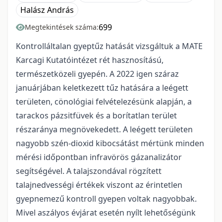
Halász András
699
Megtekintések száma:
Kontrolláltalan gyeptűz hatását vizsgáltuk a MATE
Karcagi Kutatóintézet rét hasznosítású,
természetközeli gyepén. A 2022 igen száraz
januárjában keletkezett tűz hatására a leégett
területen, cönológiai felvételezésünk alapján, a
tarackos pázsitfüvek és a borítatlan terület
részaránya megnövekedett. A leégett területen
nagyobb szén-dioxid kibocsátást mértünk minden
mérési időpontban infravörös gázanalizátor
segítségével. A talajszondával rögzített
talajnedvességi értékek viszont az érintetlen
gyepnemezű kontroll gyepen voltak nagyobbak.
Mivel aszályos évjárat esetén nyílt lehetőségünk