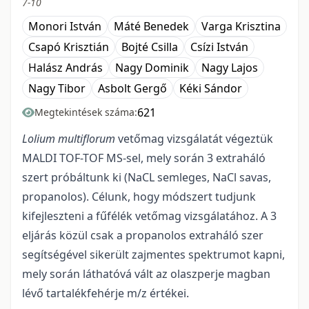
7-10
Monori István
Máté Benedek
Varga Krisztina
Csapó Krisztián
Bojté Csilla
Csízi István
Halász András
Nagy Dominik
Nagy Lajos
Nagy Tibor
Asbolt Gergő
Kéki Sándor
621
Megtekintések száma:
Lolium multiflorum
vetőmag vizsgálatát végeztük
MALDI TOF-TOF MS-sel, mely során 3 extraháló
szert próbáltunk ki (NaCL semleges, NaCl savas,
propanolos). Célunk, hogy módszert tudjunk
kifejleszteni a fűfélék vetőmag vizsgálatához. A 3
eljárás közül csak a propanolos extraháló szer
segítségével sikerült zajmentes spektrumot kapni,
mely során láthatóvá vált az olaszperje magban
lévő tartalékfehérje m/z értékei.