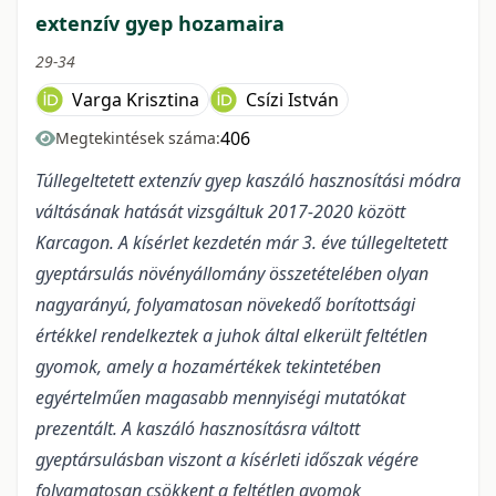
extenzív gyep hozamaira
29-34
Varga Krisztina
Csízi István
406
Megtekintések száma:
Túllegeltetett extenzív gyep kaszáló hasznosítási módra
váltásának hatását vizsgáltuk 2017-2020 között
Karcagon. A kísérlet kezdetén már 3. éve túllegeltetett
gyeptársulás növényállomány összetételében olyan
nagyarányú, folyamatosan növekedő borítottsági
értékkel rendelkeztek a juhok által elkerült feltétlen
gyomok, amely a hozamértékek tekintetében
egyértelműen magasabb mennyiségi mutatókat
prezentált. A kaszáló hasznosításra váltott
gyeptársulásban viszont a kísérleti időszak végére
folyamatosan csökkent a feltétlen gyomok