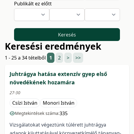
Publikált ez előtt
Keresés
Keresési eredmények
1 - 25 a 34 tételből
1
2
>
>>
Juhtrágya hatása extenzív gyep első
növedékének hozamára
27-30
Csízi István
Monori István
335
Megtekintések száma:
Vizsgálatokat végeztünk túlérett juhtrágya
adagok kijuttatásával környezetkímélő tápanyag-