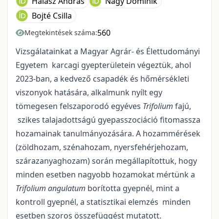
Halász András
Nagy Dominik
Bojté Csilla
560
Megtekintések száma:
Vizsgálatainkat a Magyar Agrár- és Élettudományi
Egyetem karcagi gyepterületein végeztük, ahol
2023-ban, a kedvező csapadék és hőmérsékleti
viszonyok hatására, alkalmunk nyílt egy
tömegesen felszaporodó egyéves
Trifolium
fajú,
szikes talajadottságú gyepasszociáció fitomassza
hozamainak tanulmányozására. A hozammérések
(zöldhozam, szénahozam, nyersfehérjehozam,
szárazanyaghozam) során megállapítottuk, hogy
minden esetben nagyobb hozamokat mértünk a
Trifolium angulatum
borította gyepnél, mint a
kontroll gyepnél, a statisztikai elemzés minden
esetben szoros összefüggést mutatott.