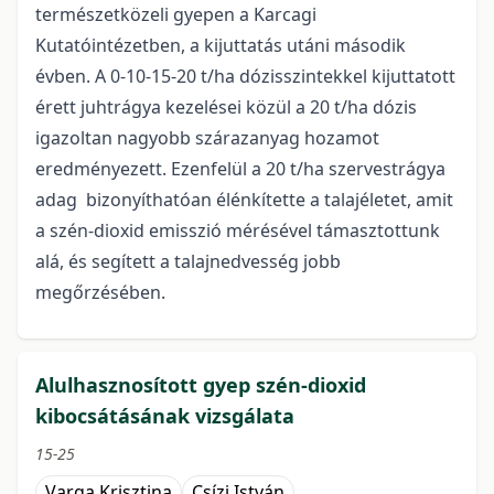
természetközeli gyepen a Karcagi
Kutatóintézetben, a kijuttatás utáni második
évben. A 0-10-15-20 t/ha dózisszintekkel kijuttatott
érett juhtrágya kezelései közül a 20 t/ha dózis
igazoltan nagyobb szárazanyag hozamot
eredményezett. Ezenfelül a 20 t/ha szervestrágya
adag bizonyíthatóan élénkítette a talajéletet, amit
a szén-dioxid emisszió mérésével támasztottunk
alá, és segített a talajnedvesség jobb
megőrzésében.
Alulhasznosított gyep szén-dioxid
kibocsátásának vizsgálata
15-25
Varga Krisztina
Csízi István