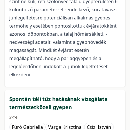
szint nélküli, réti szolonyec talajú gyepterületen 6
különböző paraméterrel rendelkező, koratavaszi
juhlegeltetésre potenciálisan alkalmas gyepes
termőhely esetében pontosítottuk évjáratokként
azonos időpontokban, a talaj hőmérsékleti, -
nedvességi adatait, valamint a gyepnövedék
magasságát. Mindkét évjárat esetén
megállapítható, hogy a parlaggyepen és a
legelőerdőben indokolt a juhok legeltetését
elkezdeni.
Spontán téli tűz hatásának vizsgálata
természetközeli gyepen
9-14
Fúró Gabriella
Varga Krisztina
Csízi István