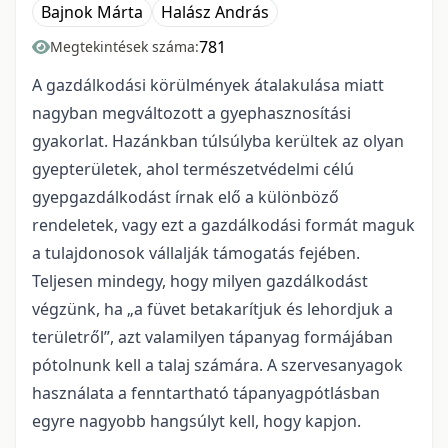
Bajnok Márta
Halász András
781
Megtekintések száma:
A gazdálkodási körülmények átalakulása miatt
nagyban megváltozott a gyephasznosítási
gyakorlat. Hazánkban túlsúlyba kerültek az olyan
gyepterületek, ahol természetvédelmi célú
gyepgazdálkodást írnak elő a különböző
rendeletek, vagy ezt a gazdálkodási formát maguk
a tulajdonosok vállalják támogatás fejében.
Teljesen mindegy, hogy milyen gazdálkodást
végzünk, ha „a füvet betakarítjuk és lehordjuk a
területről”, azt valamilyen tápanyag formájában
pótolnunk kell a talaj számára. A szervesanyagok
használata a fenntartható tápanyagpótlásban
egyre nagyobb hangsúlyt kell, hogy kapjon.