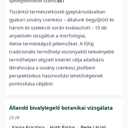
461
Megtekintések száma:
Tiszántúl természetközeli gyeptársulásaiban
gyakori sovány csenkesz – általunk begyűjtött és
három év szelekció során kiválasztott – 10 db
anyatövén vizsgáltuk a morfológiai,
illetve termésképző jellemzőket. A fűfaj
tradicionális termőhelyi viszonyaitól televényebb
termőhelyen végzett kísérlet célja adatbázis
létrehozása a sovány csenkesz jövőbeni
perspektivikus hasznosítási lehetőségeinek
pontosítása céljából.
Állandó bivalylegelő botanikai vizsgálata
23-29
Varga Krisztina
Húth Balázs
Bede László