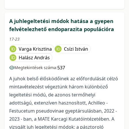
A juhlegeltetési módok hatása a gyepen
felvételezhető endoparazita populációra
17-23
Varga Krisztina
Csízi István
Halász András
537
Megtekintések száma:
A juhok belső élősködőinek az előfordulását célzó
mintavételezést végeztünk három különböző
legeltetési módú, de azonos termőhelyi
adottságú, extenzíven hasznosított, Achilleo -
Festucetum pseudovinae gyeptársulásban, 2022 -
2023 - ban, a MATE Karcagi Kutatóintézetében. A
vizsgált juh legeltetési módok: a pásztoroló