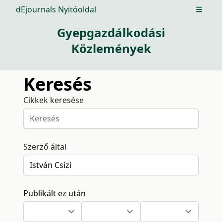
dEjournals Nyitóoldal
Open m
Gyepgazdálkodási
Közlemények
Keresés
Cikkek keresése
Szerző által
Publikált ez után