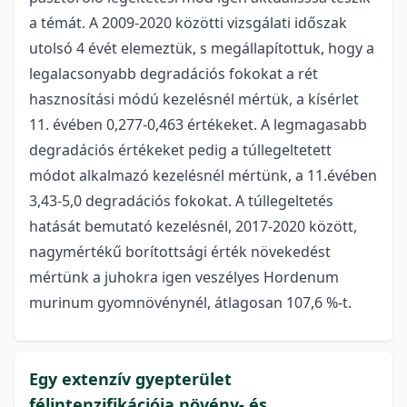
a témát. A 2009-2020 közötti vizsgálati időszak
utolsó 4 évét elemeztük, s megállapítottuk, hogy a
legalacsonyabb degradációs fokokat a rét
hasznosítási módú kezelésnél mértük, a kísérlet
11. évében 0,277-0,463 értékeket. A legmagasabb
degradációs értékeket pedig a túllegeltetett
módot alkalmazó kezelésnél mértünk, a 11.évében
3,43-5,0 degradációs fokokat. A túllegeltetés
hatását bemutató kezelésnél, 2017-2020 között,
nagymértékű borítottsági érték növekedést
mértünk a juhokra igen veszélyes Hordenum
murinum gyomnövénynél, átlagosan 107,6 %-t.
Egy extenzív gyepterület
félintenzifikációja növény- és