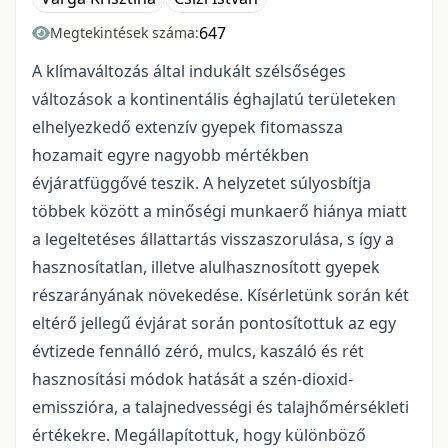
647
Megtekintések száma:
A klímaváltozás által indukált szélsőséges
változások a kontinentális éghajlatú területeken
elhelyezkedő extenzív gyepek fitomassza
hozamait egyre nagyobb mértékben
évjáratfüggővé teszik. A helyzetet súlyosbítja
többek között a minőségi munkaerő hiánya miatt
a legeltetéses állattartás visszaszorulása, s így a
hasznosítatlan, illetve alulhasznosított gyepek
részarányának növekedése. Kísérletünk során két
eltérő jellegű évjárat során pontosítottuk az egy
évtizede fennálló zéró, mulcs, kaszáló és rét
hasznosítási módok hatását a szén-dioxid-
emisszióra, a talajnedvességi és talajhőmérsékleti
értékekre. Megállapítottuk, hogy különböző