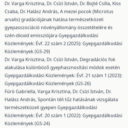
Dr. Varga Krisztina, Dr. Csízi István, Dr. Bojté Csilla, Kiss
Csaba, Dr. Halász András,
A mezei pocok (Microtus
arvalis) gradációjának hatása természetközeli
gyepasszociáció növényállomány összetételére és
szén-dioxid emissziójára
Gyepgazdálkodási
Közlemények: Évf. 22 szám 2 (2025): Gyepgazdálkodási
Közlemények (GS-29)
Dr. Varga Krisztina, Dr. Csízi István,
Degradációs fok
alakulása különböző gyephasznosítási módok esetén
Gyepgazdálkodási Közlemények: Évf. 21 szám 1 (2023):
Gyepgazdálkodási Közlemények (GS-26)
Fúró Gabriella, Varga Krisztina, Dr. Csízi István, Dr.
Halász András,
Spontán téli tűz hatásának vizsgálata
természetközeli gyepen
Gyepgazdálkodási
Közlemények: Évf. 20 szám 1 (2022): Gyepgazdálkodási
Közlemények (GS-24)