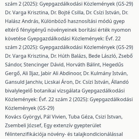
szám 2 (2025): Gyepgazdálkodási Közlemények (GS-29)
Dr. Varga Krisztina, Dr. Bojté Csilla, Dr. Csízi István, Dr.
Halász András,
Különböző hasznosítási módú gyep
eltérő fényigényű növényeinek borítási érték nyomon
követése
Gyepgazdálkodási Közlemények: Évf. 22
szám 2 (2025): Gyepgazdálkodási Közlemények (GS-29)
Dr. Varga Krisztina, Dr. Húth Balázs, Bede László, Zsebő
Sándor, Stencinger Dávid, Horváth Bálint, Hegedűs
Gergő, Ali Iljaz, Jabir Ali Abdinoor, Dr. Kulmány István,
Gansuld Janchiv, Licskai Áron, Dr. Csízi István,
Állandó
bivalylegelő botanikai vizsgálata
Gyepgazdálkodási
Közlemények: Évf. 22 szám 2 (2025): Gyepgazdálkodási
Közlemények (GS-29)
Kovács Györgyi, Pál Vivien, Tuba Géza, Csizi Istvan,
Zsembeli József,
Egy extenzív gyepterület
félintenzifikációja növény- és talajkondicionálással