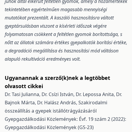
juhok által elkerült feltétlen gyomok, amely a hozamértékek
tekintetében egyértelműen magasabb mennyiségi
mutatókat prezentált. A kaszáló hasznosításra váltott
gyeptársulásban viszont a kísérleti időszak végére
folyamatosan csökkent a feltétlen gyomok borítottsága, s
nőtt az állatok számára értékes gyepalkotók borítási értéke,
a degradáció megállítása és hasznosítási mód váltáson
alapuló rekultiváció eredményes volt.
Ugyanannak a szerző(k)nek a legtöbbet
olvasott cikkei
Dr. Tasi Julianna, Dr. Csízi István, Dr. Lepossa Anita, Dr.
Bajnok Márta, Dr. Halász András,
Szakirodalmi
összeállítás a gyepek istállótrágyázásáról
Gyepgazdálkodási Közlemények: Évf. 19 szám 2 (2022):
Gyepgazdálkodási Közlemények (GS-23)