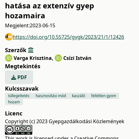
hatása az extenzív gyep
hozamaira
Megjelent:
2023-06-15
https://doi.org/10.55725/gygk/2023/21/1/12426
Szerzők
Varga Krisztina
,
Csízi István
Megtekintés
PDF
Kulcsszavak
túllegeltetés
hasznosítási mód
kaszáló
feltétlen gyom
hozam
Licenc
Copyright (c) 2023 Gyepgazdálkodási Közlemények
This work is licensed under a
Creative Commons