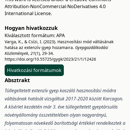
Attribution-NonCommercial-NoDerivatives 4.0
International License
.
Hogyan hivatkozzuk
Kiválasztott formátum:
APA
Varga, K., & Csízi, I. (2023). Hasznosítási mód váltásának
hatása az extenzív gyep hozamaira.
Gyepgazdálkodási
Közlemények
,
21
(1), 29-34.
https://doi.org/10.55725/gygk/2023/21/1/12426
Hivatkozási formátumok
Absztrakt
Túllegeltetett extenzív gyep kaszáló hasznosítási módra
váltásának hatását vizsgáltuk 2017-2020 között Karcagon.
A kísérlet kezdetén már 3. éve túllegeltetett gyeptársulás
növényállomány összetételében olyan nagyarányú,
folyamatosan növekedő borítottsági értékkel rendelkeztek a