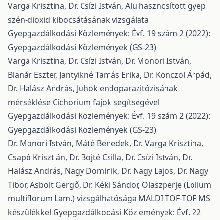
Varga Krisztina, Dr. Csízi István,
Alulhasznosított gyep
szén-dioxid kibocsátásának vizsgálata
Gyepgazdálkodási Közlemények: Évf. 19 szám 2 (2022):
Gyepgazdálkodási Közlemények (GS-23)
Varga Krisztina, Dr. Csízi István, Dr. Monori István,
Blanár Eszter, Jantyikné Tamás Erika, Dr. Könczöl Árpád,
Dr. Halász András,
Juhok endoparazitózisának
mérséklése Cichorium fajok segítségével
Gyepgazdálkodási Közlemények: Évf. 19 szám 2 (2022):
Gyepgazdálkodási Közlemények (GS-23)
Dr. Monori István, Máté Benedek, Dr. Varga Krisztina,
Csapó Krisztián, Dr. Bojté Csilla, Dr. Csízi István, Dr.
Halász András, Nagy Dominik, Dr. Nagy Lajos, Dr. Nagy
Tibor, Asbolt Gergő, Dr. Kéki Sándor,
Olaszperje (Lolium
multiflorum Lam.) vizsgálhatósága MALDI TOF-TOF MS
készülékkel
Gyepgazdálkodási Közlemények: Évf. 22