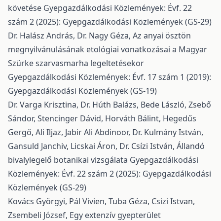
követése
Gyepgazdálkodási Közlemények: Évf. 22
szám 2 (2025): Gyepgazdálkodási Közlemények (GS-29)
Dr. Halász András, Dr. Nagy Géza,
Az anyai ösztön
megnyilvánulásának etológiai vonatkozásai a Magyar
Szürke szarvasmarha legeltetésekor
Gyepgazdálkodási Közlemények: Évf. 17 szám 1 (2019):
Gyepgazdálkodási Közlemények (GS-19)
Dr. Varga Krisztina, Dr. Húth Balázs, Bede László, Zsebő
Sándor, Stencinger Dávid, Horváth Bálint, Hegedűs
Gergő, Ali Iljaz, Jabir Ali Abdinoor, Dr. Kulmány István,
Gansuld Janchiv, Licskai Áron, Dr. Csízi István,
Állandó
bivalylegelő botanikai vizsgálata
Gyepgazdálkodási
Közlemények: Évf. 22 szám 2 (2025): Gyepgazdálkodási
Közlemények (GS-29)
Kovács Györgyi, Pál Vivien, Tuba Géza, Csizi Istvan,
Zsembeli József,
Egy extenzív gyepterület