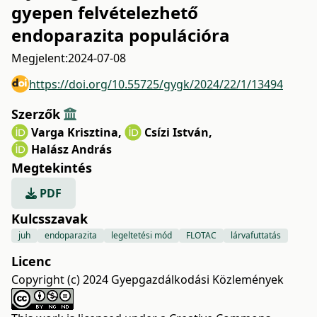
gyepen felvételezhető
endoparazita populációra
Megjelent:
2024-07-08
https://doi.org/10.55725/gygk/2024/22/1/13494
Szerzők
Varga Krisztina
,
Csízi István
,
Halász András
Megtekintés
PDF
Kulcsszavak
juh
endoparazita
legeltetési mód
FLOTAC
lárvafuttatás
Licenc
Copyright (c) 2024 Gyepgazdálkodási Közlemények