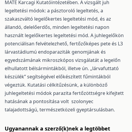
MATE Karcagi Kutatóintézetében. A vizsgált juh
legeltetési módok: a pásztoroló legeltetés, a
szakaszváltó legelőkertes legeltetési mód, és az
állandó, delelőerdős, minden legeltetési napon
használt legelőkertes legeltetési mód. A juhlegelőkön
potenciálisan felvételezhető, fertőzőképes pete és L3
lárvastádiumú endoparaziták genomjának és
egyedszámának mikroszkópos vizsgálatát a legelőn
elhullatott bélsármintákból, illetve ún. „lárvafuttató
készülék” segítségével előkészített fűmintákból
végeztük. Kutatási célkitűzésünk, a különböző
juhlegeltetési módok parazita fertőzöttségre kifejtett
hatásának a pontosítása volt szolonyec
talajadottságú, természetközeli gyeptársulásban.
Ugyanannak a szerző(k)nek a legtöbbet