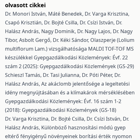
olvasott cikkei
Dr. Monori István, Máté Benedek, Dr. Varga Krisztina,
Csapó Krisztián, Dr. Bojté Csilla, Dr. Csízi István, Dr.
Halász András, Nagy Dominik, Dr. Nagy Lajos, Dr. Nagy
Tibor, Asbolt Gergő, Dr. Kéki Sándor,
Olaszperje (Lolium
multiflorum Lam.) vizsgálhatósága MALDI TOF-TOF MS
készülékkel
Gyepgazdálkodási Közlemények: Évf. 22
szám 2 (2025): Gyepgazdálkodási Közlemények (GS-29)
Schieszl Tamás, Dr. Tasi Julianna, Dr. Póti Péter, Dr.
Halász András,
Az akáclomb jelentősége a legeltetési
idény megnyújtásában és a klímakárok mérséklésében
Gyepgazdálkodási Közlemények: Évf. 16 szám 1-2
(2018): Gyepgazdálkodási Közlemények (GS-18)
Dr. Varga Krisztina, Dr. Bojté Csilla, Dr. Csízi István, Dr.
Halász András,
Különböző hasznosítási módú gyep
eltérő fényigényű növényeinek borítási érték nyomon