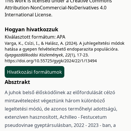
This work is licensed under a
Creative Commons
Attribution-NonCommercial-NoDerivatives 4.0
International License
.
Hogyan hivatkozzuk
Kiválasztott formátum:
APA
Varga, K., Csízi, I., & Halász, A. (2024). A juhlegeltetési módok
hatása a gyepen felvételezhető endoparazita populációra.
Gyepgazdálkodási Közlemények
,
22
(1), 17-23.
https://doi.org/10.55725/gygk/2024/22/1/13494
Hivatkozási formátumok
Absztrakt
A juhok belső élősködőinek az előfordulását célzó
mintavételezést végeztünk három különböző
legeltetési módú, de azonos termőhelyi adottságú,
extenzíven hasznosított, Achilleo - Festucetum
pseudovinae gyeptársulásban, 2022 - 2023 - ban, a