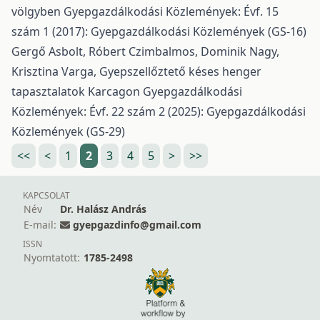
völgyben
Gyepgazdálkodási Közlemények: Évf. 15
szám 1 (2017): Gyepgazdálkodási Közlemények (GS-16)
Gergő Asbolt, Róbert Czimbalmos, Dominik Nagy,
Krisztina Varga,
Gyepszellőztető késes henger
tapasztalatok Karcagon
Gyepgazdálkodási
Közlemények: Évf. 22 szám 2 (2025): Gyepgazdálkodási
Közlemények (GS-29)
<<
<
1
2
3
4
5
>
>>
KAPCSOLAT
Név
Dr. Halász András
E-mail:
gyepgazdinfo@gmail.com
ISSN
Nyomtatott:
1785-2498