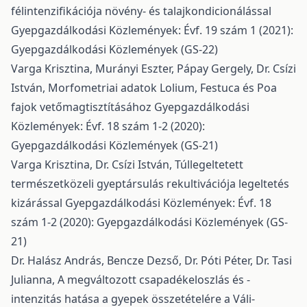
félintenzifikációja növény- és talajkondicionálással
Gyepgazdálkodási Közlemények: Évf. 19 szám 1 (2021):
Gyepgazdálkodási Közlemények (GS-22)
Varga Krisztina, Murányi Eszter, Pápay Gergely, Dr. Csízi
István,
Morfometriai adatok Lolium, Festuca és Poa
fajok vetőmagtisztításához
Gyepgazdálkodási
Közlemények: Évf. 18 szám 1-2 (2020):
Gyepgazdálkodási Közlemények (GS-21)
Varga Krisztina, Dr. Csízi István,
Túllegeltetett
természetközeli gyeptársulás rekultivációja legeltetés
kizárással
Gyepgazdálkodási Közlemények: Évf. 18
szám 1-2 (2020): Gyepgazdálkodási Közlemények (GS-
21)
Dr. Halász András, Bencze Dezső, Dr. Póti Péter, Dr. Tasi
Julianna,
A megváltozott csapadékeloszlás és -
intenzitás hatása a gyepek összetételére a Váli-