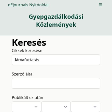
dEjournals Nyitóoldal
Open m
Gyepgazdálkodási
Közlemények
Keresés
Cikkek keresése
Szerző által
Publikált ez után