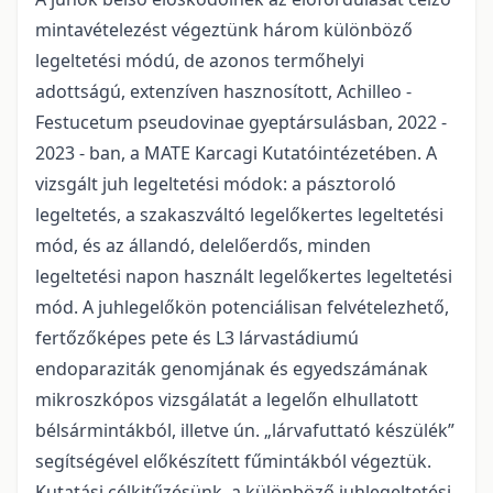
mintavételezést végeztünk három különböző
legeltetési módú, de azonos termőhelyi
adottságú, extenzíven hasznosított, Achilleo -
Festucetum pseudovinae gyeptársulásban, 2022 -
2023 - ban, a MATE Karcagi Kutatóintézetében. A
vizsgált juh legeltetési módok: a pásztoroló
legeltetés, a szakaszváltó legelőkertes legeltetési
mód, és az állandó, delelőerdős, minden
legeltetési napon használt legelőkertes legeltetési
mód. A juhlegelőkön potenciálisan felvételezhető,
fertőzőképes pete és L3 lárvastádiumú
endoparaziták genomjának és egyedszámának
mikroszkópos vizsgálatát a legelőn elhullatott
bélsármintákból, illetve ún. „lárvafuttató készülék”
segítségével előkészített fűmintákból végeztük.
Kutatási célkitűzésünk, a különböző juhlegeltetési