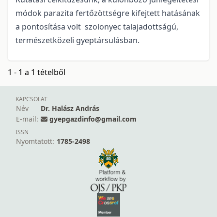
módok parazita fertőzöttségre kifejtett hatásának
a pontosítása volt szolonyec talajadottságú,
természetközeli gyeptársulásban.
1 - 1 a 1 tételből
KAPCSOLAT
Név
Dr. Halász András
E-mail:
gyepgazdinfo@gmail.com
ISSN
Nyomtatott:
1785-2498