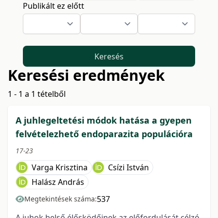
Publikált ez előtt
Keresés
Keresési eredmények
1 - 1 a 1 tételből
A juhlegeltetési módok hatása a gyepen
felvételezhető endoparazita populációra
17-23
Varga Krisztina
Csízi István
Halász András
537
Megtekintések száma:
A juhok belső élősködőinek az előfordulását célzó