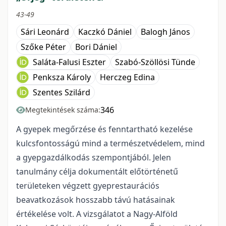
43-49
Sári Leonárd
Kaczkó Dániel
Balogh János
Szőke Péter
Bori Dániel
Saláta-Falusi Eszter
Szabó-Szöllösi Tünde
Penksza Károly
Herczeg Edina
Szentes Szilárd
346
Megtekintések száma:
A gyepek megőrzése és fenntartható kezelése
kulcsfontosságú mind a természetvédelem, mind
a gyepgazdálkodás szempontjából. Jelen
tanulmány célja dokumentált előtörténetű
területeken végzett gyeprestaurációs
beavatkozások hosszabb távú hatásainak
értékelése volt. A vizsgálatot a Nagy-Alföld