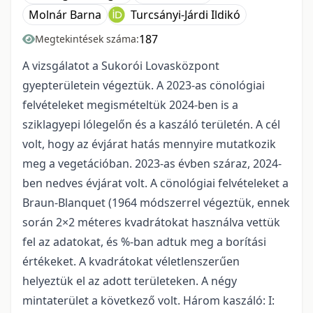
Molnár Barna
Turcsányi-Járdi Ildikó
187
Megtekintések száma:
A vizsgálatot a Sukorói Lovasközpont
gyepterületein végeztük. A 2023-as cönológiai
felvételeket megismételtük 2024-ben is a
sziklagyepi lólegelőn és a kaszáló területén. A cél
volt, hogy az évjárat hatás mennyire mutatkozik
meg a vegetációban. 2023-as évben száraz, 2024-
ben nedves évjárat volt. A cönológiai felvételeket a
Braun-Blanquet (1964 módszerrel végeztük, ennek
során 2×2 méteres kvadrátokat használva vettük
fel az adatokat, és %-ban adtuk meg a borítási
értékeket. A kvadrátokat véletlenszerűen
helyeztük el az adott területeken. A négy
mintaterület a következő volt. Három kaszáló: I: