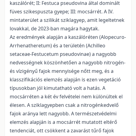
kaszálórét; II: Festuca pseudovina által dominált
füves szikespuszta gyepe; III: mocsárrét. A IV.
mintaterület a szilikát sziklagyep, amit legeltetnek
lovakkal, de 2023-ban magára hagytak.
Az eredmények alapján a kaszálóréten (Alopecuro-
Arrhenatheretum) és a területén (Achilleo
setaceae-Festucetum pseudovinae) a nagyobb
nedvességnek köszönhetően a nagyobb nitrogén-
és vízigényű fajok mennyisége nőtt meg, és a
klasszifikációs elemzés alapján is ezen vegetáció
típusokban jól kimutatható volt a hatás. A
mocsárréten a két év felvételei nem különültek el
élesen. A sziklagyepben csak a nitrogénkedvelő
fajok aránya lett nagyobb. A természetvédelmi
elemzés alapján is a mocsárrét mutatott eltérő
tendenciát, ott csökkent a zavarást tűrő fajok