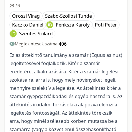
25-30
Oroszi Virag
Szabo-Szollosi Tunde
Kaczko Daniel
Penksza Karoly
Poti Peter
Szentes Szilard
406
Megtekintések száma:
Ez az áttekintő tanulmány a szamár (Equus asinus)
legeltetésével foglalkozik. Kitér a szamár
eredetére, alkalmazására. Kitér a szamár legelési
szokásaira, arra is, hogy mely növényeket legeli,
mennyire szelektív a legelése. Az áttekintés kitér a
szamár gyepgazdálkodási és egyéb hasznára is. Az
áttekintés irodalmi forrásokra alapozva elemzi a
legeltetés fontosságát. Az áttekintés törekszik
arra, hogy minél szélesebb körben mutassa be a
szamárra (vagy a közvetlenül összehasonlítható