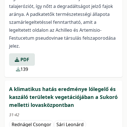
talajeróziót, így nőtt a degradáltságot jelző fajok
aránya. A padkatetők természetességi állapota
szamárlegeltetéssel fenntartható, amit a
legeltetett oldalon az Achilleo és Artemisio-
Festucetum pseudovinae társulás felszaporodása
jelez.
PDF
139
A klimatikus hatás eredménye lólegelő és
kaszáló területek vegetációjában a Sukoró
melletti lovasközpontban
31-42
Rednágel Csongor
Sári Leonárd