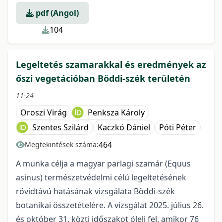
pdf (Angol)
104
Legeltetés szamarakkal és eredmények az
őszi vegetációban Böddi-szék területén
11-24
Oroszi Virág
Penksza Károly
Szentes Szilárd
Kaczkó Dániel
Póti Péter
464
Megtekintések száma:
A munka célja a magyar parlagi szamár (Equus
asinus) természetvédelmi célú legeltetésének
rövidtávú hatásának vizsgálata Böddi-szék
botanikai összetételére. A vizsgálat 2025. július 26.
és október 31. közti időszakot öleli fel, amikor 76