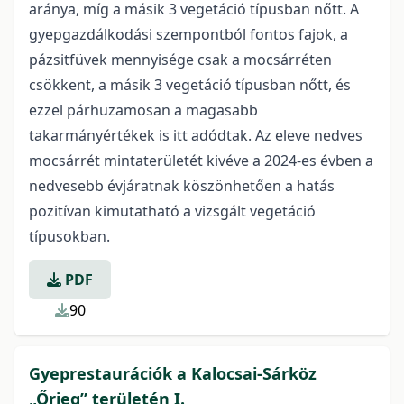
aránya, míg a másik 3 vegetáció típusban nőtt. A
gyepgazdálkodási szempontból fontos fajok, a
pázsitfüvek mennyisége csak a mocsárréten
csökkent, a másik 3 vegetáció típusban nőtt, és
ezzel párhuzamosan a magasabb
takarmányértékek is itt adódtak. Az eleve nedves
mocsárrét mintaterületét kivéve a 2024-es évben a
nedvesebb évjáratnak köszönhetően a hatás
pozitívan kimutatható a vizsgált vegetáció
típusokban.
PDF
90
Gyeprestaurációk a Kalocsai-Sárköz
„Őrjeg” területén I.