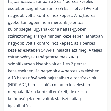
hajtáshossza azonban a 2 és 4 perces kezelés
esetében szignifikánsan, 28%-kal, illetve 19%-kal
nagyobb volt a kontrollhoz képest. A hajtás- és
gyökértömegben nem mértünk jelentős
különbséget, ugyanakkor a hajtás-gyökér
száraztömeg aránya minden kezelésben láthatóan
nagyobb volt a kontrollhoz képest, az 1 perces
kezelés esetében 54%-kal haladta azt meg. A teljes
csíranövények fehérjetartalma (NIRS)
szignifikánsan kisebb volt az 1 és 2 perces
kezelésekben, és nagyobb a 4 perces kezelésben.
A 13 hetes növények hajtásaiban a rostfrakciók
(NDF, ADF, hemicellulóz) minden kezelésben
meghaladták a kontroll értékeit, de ezek a
különbségek nem voltak statisztikailag
igazolhatók.