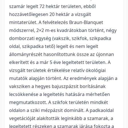
szamár legelt 72 hektár területen, ebből
hozzávetőlegesen 20 hektár a vizsgált
mintaterület. A felvételezés Braun-Blanquet
módszerrel, 2×2 m-es kvadrátokban történt, négy
domborzati egység (vakszik, szikfok, szikpadka
oldal, szikpadka tető) legelt és nem legelt
állományrészét hasonlítottunk össze az újonnan
elkerített és a már 5 éve legeltetett területen. A
vizsgált területek értékelése relatív ökológiai
mutatók alapján történt. Az eredmények alapján a
vaksziken a hegyes bajuszpázsit borításának
lecsökkenése a legeltetés hatására mérhetően
megmutatkozott. A szikfok területén mindkét
oldalon a sziki mézpázsit dominált. A padkaoldal
vegetációját alakították leginkább a szamarak, a
legeltetett részeken a szamarak járása fokozta a