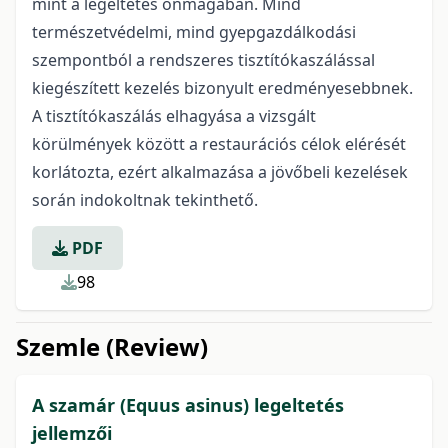
mint a legeltetés önmagában. Mind
természetvédelmi, mind gyepgazdálkodási
szempontból a rendszeres tisztítókaszálással
kiegészített kezelés bizonyult eredményesebbnek.
A tisztítókaszálás elhagyása a vizsgált
körülmények között a restaurációs célok elérését
korlátozta, ezért alkalmazása a jövőbeli kezelések
során indokoltnak tekinthető.
PDF
98
Szemle (Review)
A szamár (Equus asinus) legeltetés
jellemzői