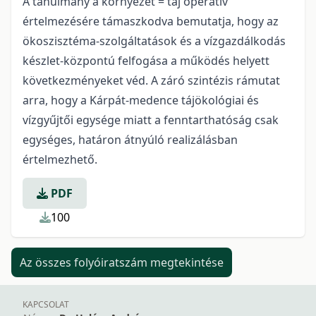
A tanulmány a környezet = táj operatív
értelmezésére támaszkodva bemutatja, hogy az
ökoszisztéma-szolgáltatások és a vízgazdálkodás
készlet-központú felfogása a működés helyett
következményeket véd. A záró szintézis rámutat
arra, hogy a Kárpát-medence tájökológiai és
vízgyűjtői egysége miatt a fenntarthatóság csak
egységes, határon átnyúló realizálásban
értelmezhető.
PDF
100
Az összes folyóiratszám megtekintése
KAPCSOLAT