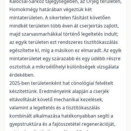
Kalocsai-Sárköz tájegységében, az Őrjeg területén,
Homokmégy határában végeztük két
mintaterületen. A sikertelen fásítást követően
mindkét területen több éven át cserjeirtás zajlott,
majd szarvasmarhákkal történő legeltetés indult;
az egyik területen ezt rendszeres tisztítókaszálás
egészítette ki, míg a másikon ez elmaradt. Az egyik
mintaterületet egy szárazabb és egy üdébb részre
osztottuk a mikroélőhelyi különbségek vizsgálata
érdekében.
2025-ben területenként hat cönológiai felvételt
készítettünk. Eredményeink alapján a cserjék
eltávolítását követő mechanikai kezelések,
valamint a legeltetés és a tisztítókaszálás
kombinált alkalmazása hatékonyabban segíti a
gyepstruktúra és a fajösszetétel regenerációját,