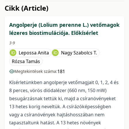
issue.tableOfContents6a750
Cikk (Article)
Angolperje (Lolium perenne L.) vetőmagok
lézeres biostimulációja. Előkísérlet
3-9
Lepossa Anita
Nagy Szabolcs T.
Rózsa Tamás
181
Megtekintések száma:
Kísérletünkben angolperje vetőmagjait 0, 1, 2, 4 és
8 perces, vörös diódalézer (660 nm, 150 mW)
besugárzásnak tettük ki, majd a csíranövényeket
13 hetes korig neveltük. A csírázóképességben
vagy a csíranövények hajtáshosszában nem
tapasztaltunk hatást. A 13 hetes növények