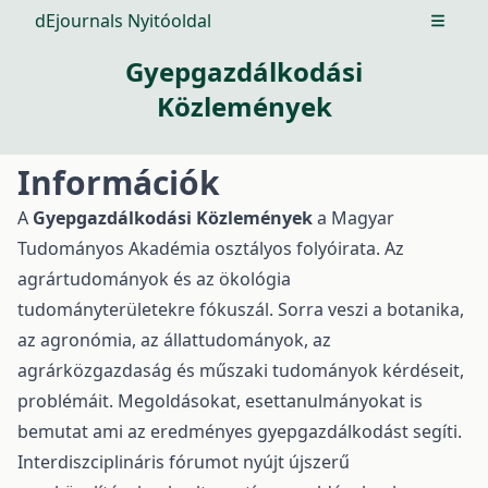
dEjournals Nyitóoldal
Open m
Gyepgazdálkodási
Közlemények
Információk
A
Gyepgazdálkodási Közlemények
a Magyar
Tudományos Akadémia osztályos folyóirata. Az
agrártudományok és az ökológia
tudományterületekre fókuszál. Sorra veszi a botanika,
az agronómia, az állattudományok, az
agrárközgazdaság és műszaki tudományok kérdéseit,
problémáit. Megoldásokat, esettanulmányokat is
bemutat ami az eredményes gyepgazdálkodást segíti.
Interdiszciplináris fórumot nyújt újszerű