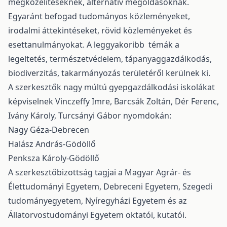
megközelítéseknek, alternatív megoldásoknak.
Egyaránt befogad tudományos közleményeket,
irodalmi áttekintéseket, rövid közleményeket és
esettanulmányokat. A leggyakoribb témák a
legeltetés, természetvédelem, tápanyaggazdálkodás,
biodiverzitás, takarmányozás területéről kerülnek ki.
A szerkesztők nagy múltú gyepgazdálkodási iskolákat
képviselnek Vinczeffy Imre, Barcsák Zoltán, Dér Ferenc,
Ivány Károly, Turcsányi Gábor nyomdokán:
Nagy Géza-Debrecen
Halász András-Gödöllő
Penksza Károly-Gödöllő
A szerkesztőbizottság tagjai a Magyar Agrár- és
Élettudományi Egyetem, Debreceni Egyetem, Szegedi
tudományegyetem, Nyíregyházi Egyetem és az
Állatorvostudományi Egyetem oktatói, kutatói.