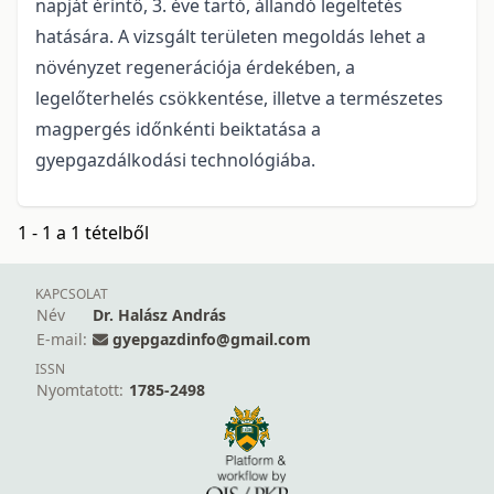
napját érintő, 3. éve tartó, állandó legeltetés
hatására. A vizsgált területen megoldás lehet a
növényzet regenerációja érdekében, a
legelőterhelés csökkentése, illetve a természetes
magpergés időnkénti beiktatása a
gyepgazdálkodási technológiába.
1 - 1 a 1 tételből
KAPCSOLAT
Név
Dr. Halász András
E-mail:
gyepgazdinfo@gmail.com
ISSN
Nyomtatott:
1785-2498