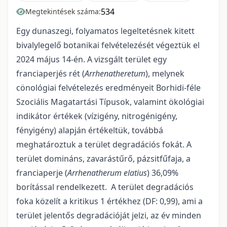
534
Megtekintések száma:
Egy dunaszegi, folyamatos legeltetésnek kitett
bivalylegelő botanikai felvételezését végeztük el
2024 május 14-én. A vizsgált terület egy
franciaperjés rét (
Arrhenatheretum
), melynek
cönológiai felvételezés eredményeit Borhidi-féle
Szociális Magatartási Típusok, valamint ökológiai
indikátor értékek (vízigény, nitrogénigény,
fényigény) alapján értékeltük, továbbá
meghatároztuk a terület degradációs fokát. A
terület domináns, zavarástűrő, pázsitfűfaja, a
franciaperje (
Arrhenatherum elatius
) 36,09%
borítással rendelkezett. A terület degradációs
foka közelít a kritikus 1 értékhez (DF: 0,99), ami a
terület jelentős degradációját jelzi, az év minden