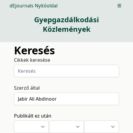
dEjournals Nyitóoldal
Open m
Gyepgazdálkodási
Közlemények
Keresés
Cikkek keresése
Szerző által
Publikált ez után