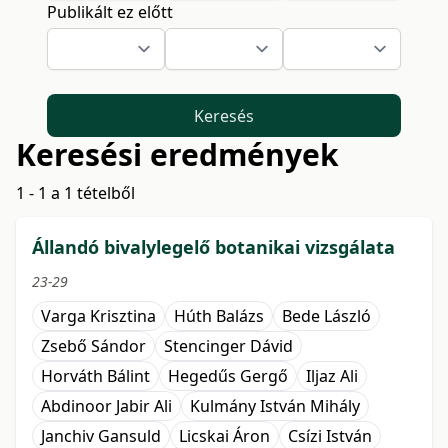
Publikált ez előtt
Keresés
Keresési eredmények
1 - 1 a 1 tételből
Állandó bivalylegelő botanikai vizsgálata
23-29
Varga Krisztina
Húth Balázs
Bede László
Zsebő Sándor
Stencinger Dávid
Horváth Bálint
Hegedűs Gergő
Iljaz Ali
Abdinoor Jabir Ali
Kulmány István Mihály
Janchiv Gansuld
Licskai Áron
Csízi István