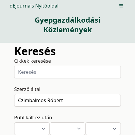
dEjournals Nyitóoldal
Open m
Gyepgazdálkodási
Közlemények
Keresés
Cikkek keresése
Szerző által
Publikált ez után