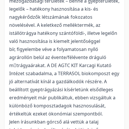
mezőgazdasági területek – benne a gyepterületek,
legelők – hatékony hasznosítása a kis- és
nagykérődzők létszámának fokozatos
növelésével. A keletkező melléktermék, az
istállótrágya hatékony szántóföldi-, illetve legelőn
való hasznosítása is kiemelt jelentőséggel
bír, figyelembe véve a folyamatosan nyíló
agrárollón belül az évente/félévente dráguló
mtrágyaárakat. A DE AGTC KIT Karcagi Kutató
Intézet szabadalma, a TERRASOL biokomposzt egy
jó alternatívát kínál a gazdálkodók részére. A
beállított gyeptrágyázási kísérletünk elsődleges
eredményeit már publikáltuk, ebben vizsgáltuk a
különböző komposztadagok hasznosulását,
értékeltük ezeket ökonómiai szempontból.
Jelen írásunkban górcső alá vettük a talaj