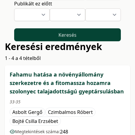
Publikált ez előtt
Keresés
Keresési eredmények
1 - 4 a 4 tételből
Fahamu hatása a növényállomány
szerkezetre és a fitomassza hozamra
szolonyec talajadottságú gyeptársulásban
33-35
Asbolt Gergő
Czimbalmos Róbert
Bojté Csilla Erzsébet
248
Megtekintések száma: