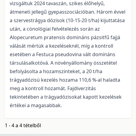
vizsgáltuk 2024 tavaszán, szikes élőhelyű,
átmeneti jellegű gyepasszociációban. Három évvel
a szervestrágya dózisok (10-15-20 t/ha) kijuttatása
után, a cönológiai felvételezés során az
Alopecuretum pratensis domináns pázsitfű fajjá
válását mértük a kezeléseknél, míg a kontroll
esetében a Festuca pseudovina vált domináns
társulásalkotóvá. A növényállomány összetétel
befolyásolta a hozamszinteket, a 20 t/ha
trágyadózisú kezelés hozama 110,6 %-al haladta
meg a kontroll hozamát. Fajdiverzitás
tekintetében a trágyadózisokat kapott kezelések
értékei a magasabbak.
1 - 4 a 4 tételből