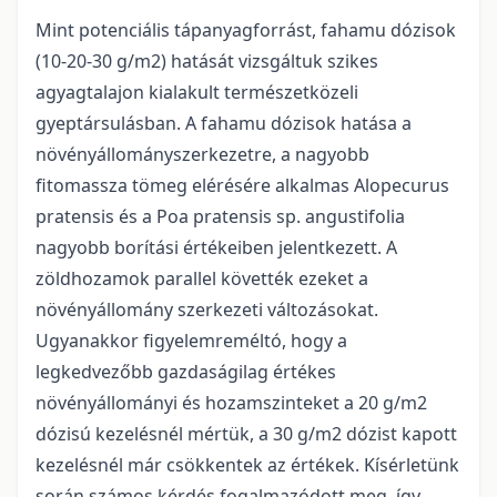
Mint potenciális tápanyagforrást, fahamu dózisok
(10-20-30 g/m2) hatását vizsgáltuk szikes
agyagtalajon kialakult természetközeli
gyeptársulásban. A fahamu dózisok hatása a
növényállományszerkezetre, a nagyobb
fitomassza tömeg elérésére alkalmas Alopecurus
pratensis és a Poa pratensis sp. angustifolia
nagyobb borítási értékeiben jelentkezett. A
zöldhozamok parallel követték ezeket a
növényállomány szerkezeti változásokat.
Ugyanakkor figyelemreméltó, hogy a
legkedvezőbb gazdaságilag értékes
növényállományi és hozamszinteket a 20 g/m2
dózisú kezelésnél mértük, a 30 g/m2 dózist kapott
kezelésnél már csökkentek az értékek. Kísérletünk
során számos kérdés fogalmazódott meg, így