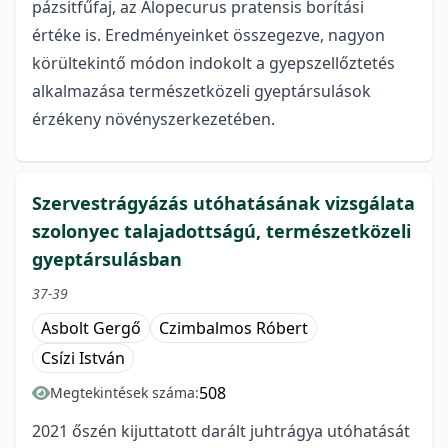
pázsitfűfaj, az Alopecurus pratensis borítási
értéke is. Eredményeinket összegezve, nagyon
körültekintő módon indokolt a gyepszellőztetés
alkalmazása természetközeli gyeptársulások
érzékeny növényszerkezetében.
Szervestrágyázás utóhatásának vizsgálata
szolonyec talajadottságú, természetközeli
gyeptársulásban
37-39
Asbolt Gergő
Czimbalmos Róbert
Csízi István
508
Megtekintések száma:
2021 őszén kijuttatott darált juhtrágya utóhatását