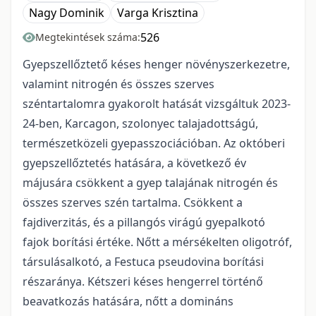
Nagy Dominik
Varga Krisztina
526
Megtekintések száma:
Gyepszellőztető késes henger növényszerkezetre,
valamint nitrogén és összes szerves
széntartalomra gyakorolt hatását vizsgáltuk 2023-
24-ben, Karcagon, szolonyec talajadottságú,
természetközeli gyepasszociációban. Az októberi
gyepszellőztetés hatására, a következő év
májusára csökkent a gyep talajának nitrogén és
összes szerves szén tartalma. Csökkent a
fajdiverzitás, és a pillangós virágú gyepalkotó
fajok borítási értéke. Nőtt a mérsékelten oligotróf,
társulásalkotó, a Festuca pseudovina borítási
részaránya. Kétszeri késes hengerrel történő
beavatkozás hatására, nőtt a domináns