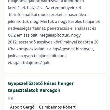
tulajdonságainak változását a különböző
kezelések hatására. Az eredményeinket –
térinformatikai módszereket is használva –
jelenítettük meg. Mértük a négy kezelés talajának
nedvességtartalmát, penetrációs ellenállását és
CO2 emisszióját. Megállapítottuk, hogy
2012. esztendő aszályos körülményei között a 20
t/ha komposztadag is elégségesnek bizonyult,
javítva a gyep talajának általunk
vizsgált tulajdonságait.
Gyepszellőztető késes henger
tapasztalatok Karcagon
3-6
Asbolt Gergő
Czimbalmos Róbert