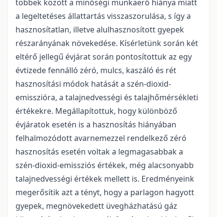
többek között a minőségi munkaerő hiánya miatt
a legeltetéses állattartás visszaszorulása, s így a
hasznosítatlan, illetve alulhasznosított gyepek
részarányának növekedése. Kísérletünk során két
eltérő jellegű évjárat során pontosítottuk az egy
évtizede fennálló zéró, mulcs, kaszáló és rét
hasznosítási módok hatását a szén-dioxid-
emisszióra, a talajnedvességi és talajhőmérsékleti
értékekre. Megállapítottuk, hogy különböző
évjáratok esetén is a hasznosítás hiányában
felhalmozódott avarnemezzel rendelkező zéró
hasznosítás esetén voltak a legmagasabbak a
szén-dioxid-emissziós értékek, még alacsonyabb
talajnedvességi értékek mellett is. Eredményeink
megerősítik azt a tényt, hogy a parlagon hagyott
gyepek, megnövekedett üvegházhatású gáz