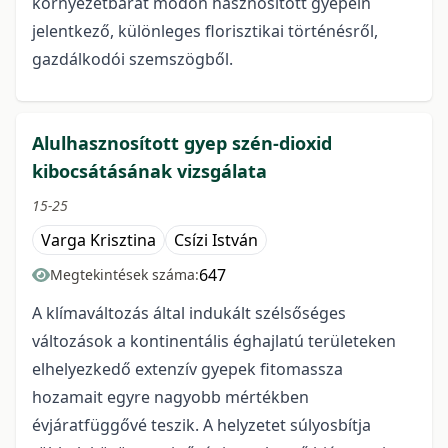
környezetbarát módon hasznosított gyepein
jelentkező, különleges florisztikai történésről,
gazdálkodói szemszögből.
Alulhasznosított gyep szén-dioxid
kibocsátásának vizsgálata
15-25
Varga Krisztina
Csízi István
647
Megtekintések száma:
A klímaváltozás által indukált szélsőséges
változások a kontinentális éghajlatú területeken
elhelyezkedő extenzív gyepek fitomassza
hozamait egyre nagyobb mértékben
évjáratfüggővé teszik. A helyzetet súlyosbítja