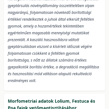
gyeptársulás növényállomány összetételében olyan
nagyarányú, folyamatosan növekedő borítottsági
értékkel rendelkeztek a juhok által elkerült feltétlen
gyomok, amely a hozamértékek tekintetében
egyértelműen magasabb mennyiségi mutatókat
prezentált. A kaszáló hasznosításra váltott
gyeptársulásban viszont a kísérleti időszak végére
folyamatosan csökkent a feltétlen gyomok
borítottsága, s nőtt az állatok számára értékes
gyepalkotók borítási értéke, a degradáció megállítása
és hasznosítási mód váltáson alapuló rekultiváció
eredményes volt.
Morfometriai adatok Lolium, Festuca és
Poa fajok vetőmagtisztításához