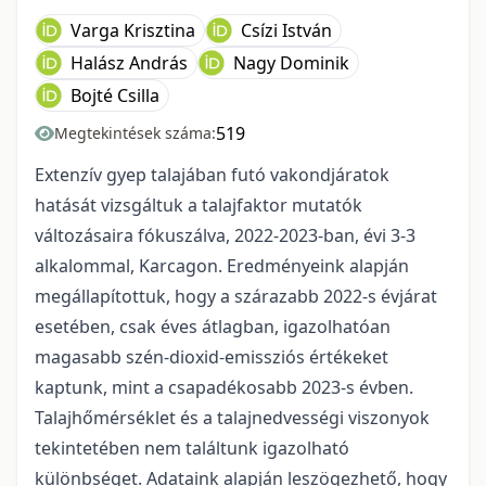
Varga Krisztina
Csízi István
Halász András
Nagy Dominik
Bojté Csilla
519
Megtekintések száma:
Extenzív gyep talajában futó vakondjáratok
hatását vizsgáltuk a talajfaktor mutatók
változásaira fókuszálva, 2022-2023-ban, évi 3-3
alkalommal, Karcagon. Eredményeink alapján
megállapítottuk, hogy a szárazabb 2022-s évjárat
esetében, csak éves átlagban, igazolhatóan
magasabb szén-dioxid-emissziós értékeket
kaptunk, mint a csapadékosabb 2023-s évben.
Talajhőmérséklet és a talajnedvességi viszonyok
tekintetében nem találtunk igazolható
különbséget. Adataink alapján leszögezhető, hogy