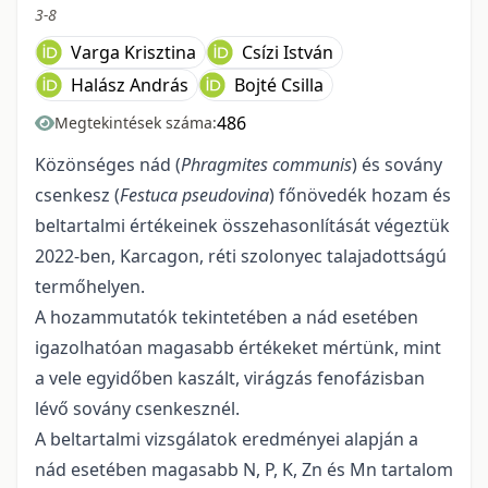
3-8
Varga Krisztina
Csízi István
Halász András
Bojté Csilla
486
Megtekintések száma:
Közönséges nád (
Phragmites communis
) és sovány
csenkesz (
Festuca pseudovina
) főnövedék hozam és
beltartalmi értékeinek összehasonlítását végeztük
2022-ben, Karcagon, réti szolonyec talajadottságú
termőhelyen.
A hozammutatók tekintetében a nád esetében
igazolhatóan magasabb értékeket mértünk, mint
a vele egyidőben kaszált, virágzás fenofázisban
lévő sovány csenkesznél.
A beltartalmi vizsgálatok eredményei alapján a
nád esetében magasabb N, P, K, Zn és Mn tartalom