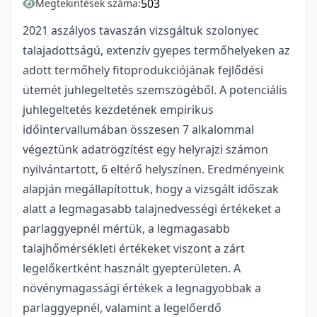
503
Megtekintések száma:
2021 aszályos tavaszán vizsgáltuk szolonyec
talajadottságú, extenzív gyepes termőhelyeken az
adott termőhely fitoprodukciójának fejlődési
ütemét juhlegeltetés szemszögéből. A potenciális
juhlegeltetés kezdetének empirikus
időintervallumában összesen 7 alkalommal
végeztünk adatrögzítést egy helyrajzi számon
nyilvántartott, 6 eltérő helyszínen. Eredményeink
alapján megállapítottuk, hogy a vizsgált időszak
alatt a legmagasabb talajnedvességi értékeket a
parlaggyepnél mértük, a legmagasabb
talajhőmérsékleti értékeket viszont a zárt
legelőkertként használt gyepterületen. A
növénymagassági értékek a legnagyobbak a
parlaggyepnél, valamint a legelőerdő