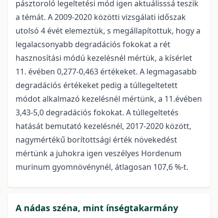
pásztoroló legeltetési mód igen aktuálisssá teszik
a témát. A 2009-2020 közötti vizsgálati időszak
utolsó 4 évét elemeztük, s megállapítottuk, hogy a
legalacsonyabb degradációs fokokat a rét
hasznosítási módú kezelésnél mértük, a kísérlet
11. évében 0,277-0,463 értékeket. A legmagasabb
degradációs értékeket pedig a túllegeltetett
módot alkalmazó kezelésnél mértünk, a 11.évében
3,43-5,0 degradációs fokokat. A túllegeltetés
hatását bemutató kezelésnél, 2017-2020 között,
nagymértékű borítottsági érték növekedést
mértünk a juhokra igen veszélyes Hordenum
murinum gyomnövénynél, átlagosan 107,6 %-t.
A nádas széna, mint ínségtakarmány