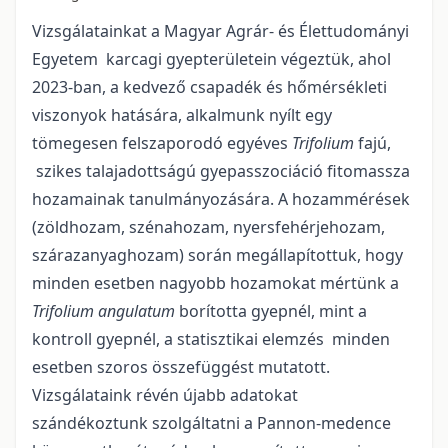
Vizsgálatainkat a Magyar Agrár- és Élettudományi
Egyetem karcagi gyepterületein végeztük, ahol
2023-ban, a kedvező csapadék és hőmérsékleti
viszonyok hatására, alkalmunk nyílt egy
tömegesen felszaporodó egyéves
Trifolium
fajú,
szikes talajadottságú gyepasszociáció fitomassza
hozamainak tanulmányozására. A hozammérések
(zöldhozam, szénahozam, nyersfehérjehozam,
szárazanyaghozam) során megállapítottuk, hogy
minden esetben nagyobb hozamokat mértünk a
Trifolium angulatum
borította gyepnél, mint a
kontroll gyepnél, a statisztikai elemzés minden
esetben szoros összefüggést mutatott.
Vizsgálataink révén újabb adatokat
szándékoztunk szolgáltatni a Pannon-medence