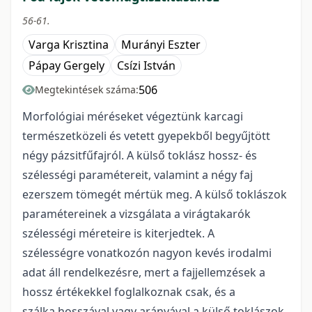
56-61.
Varga Krisztina
Murányi Eszter
Pápay Gergely
Csízi István
506
Megtekintések száma:
Morfológiai méréseket végeztünk karcagi
természetközeli és vetett gyepekből begyűjtött
négy pázsitfűfajról. A külső toklász hossz- és
szélességi paramétereit, valamint a négy faj
ezerszem tömegét mértük meg. A külső toklászok
paramétereinek a vizsgálata a virágtakarók
szélességi méreteire is kiterjedtek. A
szélességre vonatkozón nagyon kevés irodalmi
adat áll rendelkezésre, mert a fajjellemzések a
hossz értékekkel foglalkoznak csak, és a
szálka hosszával vagy arányával a külső toklászok