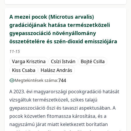
A mezei pocok (Microtus arvalis)
gradációjának hatása természetközeli
gyepasszociáció növényállomány
összetételére és szén-dioxid emissziójára
11-15
Varga Krisztina
Csízi István
Bojté Csilla
Kiss Csaba
Halász András
744
Megtekintések száma:
A 2023. évi magyarországi pocokgradáció hatását
vizsgáltuk természetközeli, szikes talajú
gyepasszociáció őszi és tavaszi aspektusában. A
pocok közvetlen fitomassza károsítása, és a
nagyszámú járat miatt keletkezett borítatlan