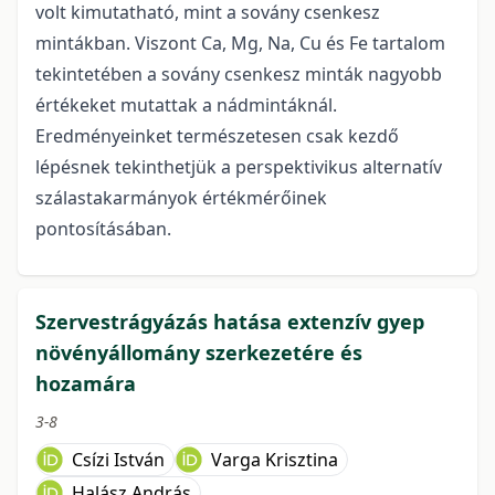
volt kimutatható, mint a sovány csenkesz
mintákban. Viszont Ca, Mg, Na, Cu és Fe tartalom
tekintetében a sovány csenkesz minták nagyobb
értékeket mutattak a nádmintáknál.
Eredményeinket természetesen csak kezdő
lépésnek tekinthetjük a perspektivikus alternatív
szálastakarmányok értékmérőinek
pontosításában.
Szervestrágyázás hatása extenzív gyep
növényállomány szerkezetére és
hozamára
3-8
Csízi István
Varga Krisztina
Halász András