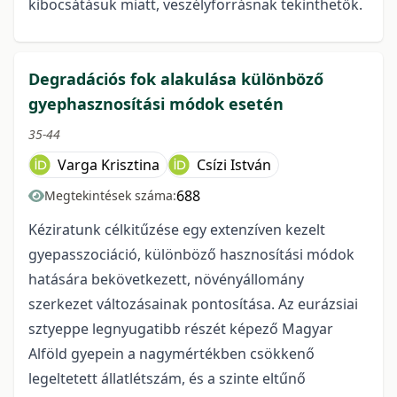
kibocsátásuk miatt, veszélyforrásnak tekinthetők.
Degradációs fok alakulása különböző
gyephasznosítási módok esetén
35-44
Varga Krisztina
Csízi István
688
Megtekintések száma:
Kéziratunk célkitűzése egy extenzíven kezelt
gyepasszociáció, különböző hasznosítási módok
hatására bekövetkezett, növényállomány
szerkezet változásainak pontosítása. Az eurázsiai
sztyeppe legnyugatibb részét képező Magyar
Alföld gyepein a nagymértékben csökkenő
legeltetett állatlétszám, és a szinte eltűnő