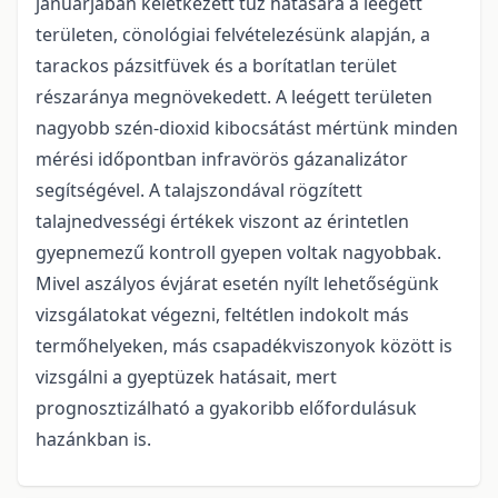
januárjában keletkezett tűz hatására a leégett
területen, cönológiai felvételezésünk alapján, a
tarackos pázsitfüvek és a borítatlan terület
részaránya megnövekedett. A leégett területen
nagyobb szén-dioxid kibocsátást mértünk minden
mérési időpontban infravörös gázanalizátor
segítségével. A talajszondával rögzített
talajnedvességi értékek viszont az érintetlen
gyepnemezű kontroll gyepen voltak nagyobbak.
Mivel aszályos évjárat esetén nyílt lehetőségünk
vizsgálatokat végezni, feltétlen indokolt más
termőhelyeken, más csapadékviszonyok között is
vizsgálni a gyeptüzek hatásait, mert
prognosztizálható a gyakoribb előfordulásuk
hazánkban is.