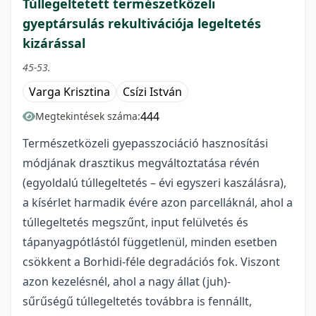
Túllegeltetett természetközeli
gyeptársulás rekultivációja legeltetés
kizárással
45-53.
Varga Krisztina
Csízi István
444
Megtekintések száma:
Természetközeli gyepasszociáció hasznosítási
módjának drasztikus megváltoztatása révén
(egyoldalú túllegeltetés – évi egyszeri kaszálásra),
a kísérlet harmadik évére azon parcelláknál, ahol a
túllegeltetés megszűnt, input felülvetés és
tápanyagpótlástól függetlenül, minden esetben
csökkent a Borhidi-féle degradációs fok. Viszont
azon kezelésnél, ahol a nagy állat (juh)-
sűrűségű túllegeltetés továbbra is fennállt,