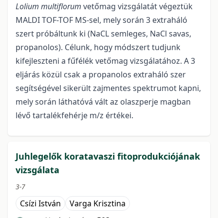
Lolium multiflorum
vetőmag vizsgálatát végeztük
MALDI TOF-TOF MS-sel, mely során 3 extraháló
szert próbáltunk ki (NaCL semleges, NaCl savas,
propanolos). Célunk, hogy módszert tudjunk
kifejleszteni a fűfélék vetőmag vizsgálatához. A 3
eljárás közül csak a propanolos extraháló szer
segítségével sikerült zajmentes spektrumot kapni,
mely során láthatóvá vált az olaszperje magban
lévő tartalékfehérje m/z értékei.
Juhlegelők koratavaszi fitoprodukciójának
vizsgálata
3-7
Csízi István
Varga Krisztina