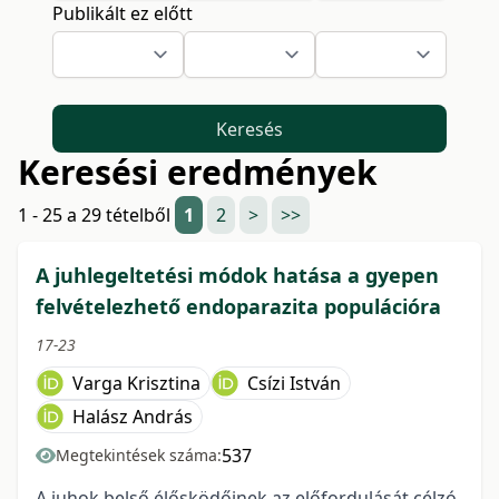
Publikált ez előtt
Keresés
Keresési eredmények
1 - 25 a 29 tételből
1
2
>
>>
A juhlegeltetési módok hatása a gyepen
felvételezhető endoparazita populációra
17-23
Varga Krisztina
Csízi István
Halász András
537
Megtekintések száma:
A juhok belső élősködőinek az előfordulását célzó