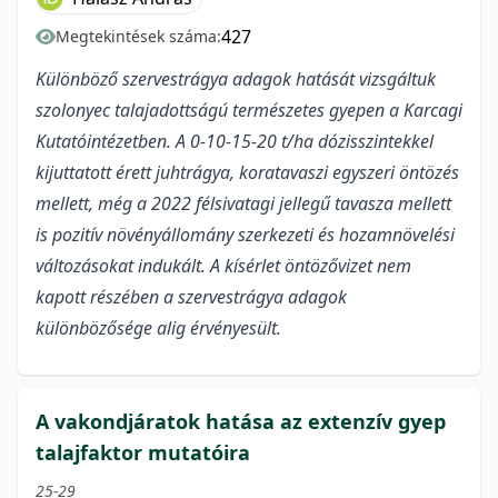
427
Megtekintések száma:
Különböző szervestrágya adagok hatását vizsgáltuk
szolonyec talajadottságú természetes gyepen a Karcagi
Kutatóintézetben. A 0-10-15-20 t/ha dózisszintekkel
kijuttatott érett juhtrágya, koratavaszi egyszeri öntözés
mellett, még a 2022 félsivatagi jellegű tavasza mellett
is pozitív növényállomány szerkezeti és hozamnövelési
változásokat indukált. A kísérlet öntözővizet nem
kapott részében a szervestrágya adagok
különbözősége alig érvényesült.
A vakondjáratok hatása az extenzív gyep
talajfaktor mutatóira
25-29