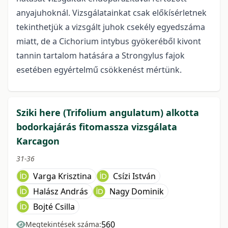
anyajuhoknál. Vizsgálatainkat csak előkísérletnek
tekinthetjük a vizsgált juhok csekély egyedszáma
miatt, de a Cichorium intybus gyökeréből kivont
tannin tartalom hatására a Strongylus fajok
esetében egyértelmű csökkenést mértünk.
Sziki here (Trifolium angulatum) alkotta
bodorkajárás fitomassza vizsgálata
Karcagon
31-36
Varga Krisztina
Csízi István
Halász András
Nagy Dominik
Bojté Csilla
560
Megtekintések száma: