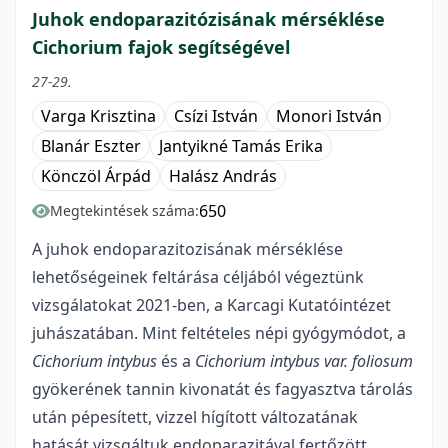
Juhok endoparazitózisának mérséklése
Cichorium fajok segítségével
27-29.
Varga Krisztina
Csízi István
Monori István
Blanár Eszter
Jantyikné Tamás Erika
Könczöl Árpád
Halász András
650
Megtekintések száma:
A juhok endoparazitozisának mérséklése
lehetőségeinek feltárása céljából végeztünk
vizsgálatokat 2021-ben, a Karcagi Kutatóintézet
juhászatában. Mint feltételes népi gyógymódot, a
Cichorium intybus
és a
Cichorium intybus var. foliosum
gyökerének tannin kivonatát és fagyasztva tárolás
után pépesített, vizzel hígított változatának
hatását vizsgáltuk endoparazitával fertőzött