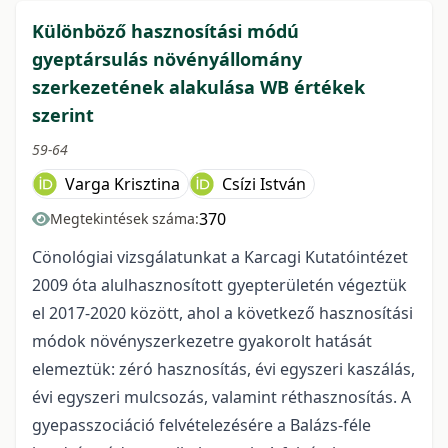
Különböző hasznosítási módú
gyeptársulás növényállomány
szerkezetének alakulása WB értékek
szerint
59-64
Varga Krisztina
Csízi István
370
Megtekintések száma:
Cönológiai vizsgálatunkat a Karcagi Kutatóintézet
2009 óta alulhasznosított gyepterületén végeztük
el 2017-2020 között, ahol a következő hasznosítási
módok növényszerkezetre gyakorolt hatását
elemeztük: zéró hasznosítás, évi egyszeri kaszálás,
évi egyszeri mulcsozás, valamint réthasznosítás. A
gyepasszociáció felvételezésére a Balázs-féle