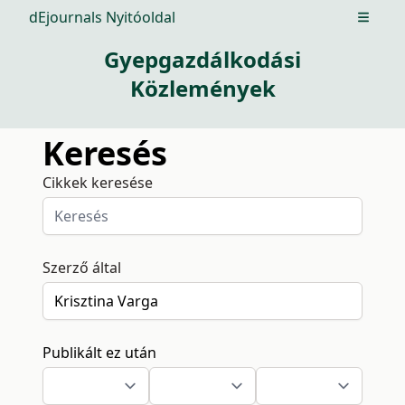
dEjournals Nyitóoldal
Open m
Gyepgazdálkodási
Közlemények
Keresés
Cikkek keresése
Szerző által
Publikált ez után