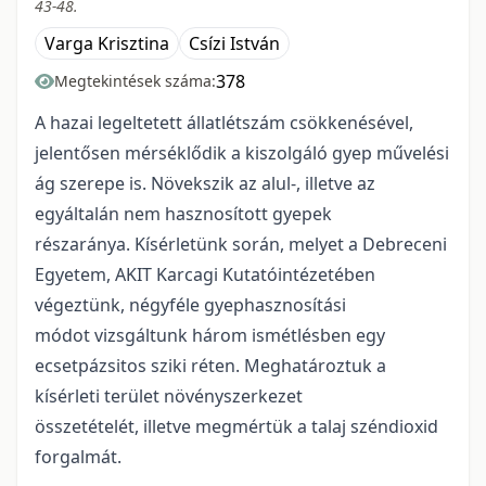
43-48.
Varga Krisztina
Csízi István
378
Megtekintések száma:
A hazai legeltetett állatlétszám csökkenésével,
jelentősen mérséklődik a kiszolgáló gyep művelési
ág szerepe is. Növekszik az alul-, illetve az
egyáltalán nem hasznosított gyepek
részaránya. Kísérletünk során, melyet a Debreceni
Egyetem, AKIT Karcagi Kutatóintézetében
végeztünk, négyféle gyephasznosítási
módot vizsgáltunk három ismétlésben egy
ecsetpázsitos sziki réten. Meghatároztuk a
kísérleti terület növényszerkezet
összetételét, illetve megmértük a talaj széndioxid
forgalmát.