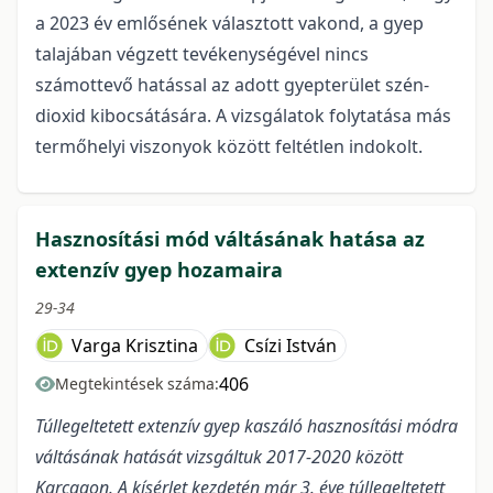
a 2023 év emlősének választott vakond, a gyep
talajában végzett tevékenységével nincs
számottevő hatással az adott gyepterület szén-
dioxid kibocsátására. A vizsgálatok folytatása más
termőhelyi viszonyok között feltétlen indokolt.
Hasznosítási mód váltásának hatása az
extenzív gyep hozamaira
29-34
Varga Krisztina
Csízi István
406
Megtekintések száma:
Túllegeltetett extenzív gyep kaszáló hasznosítási módra
váltásának hatását vizsgáltuk 2017-2020 között
Karcagon. A kísérlet kezdetén már 3. éve túllegeltetett