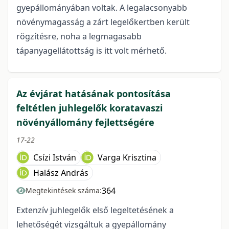
gyepállományában voltak. A legalacsonyabb
növénymagasság a zárt legelőkertben került
rögzítésre, noha a legmagasabb
tápanyagellátottság is itt volt mérhető.
Az évjárat hatásának pontosítása
feltétlen juhlegelők koratavaszi
növényállomány fejlettségére
17-22
Csízi István
Varga Krisztina
Halász András
364
Megtekintések száma:
Extenzív juhlegelők első legeltetésének a
lehetőségét vizsgáltuk a gyepállomány