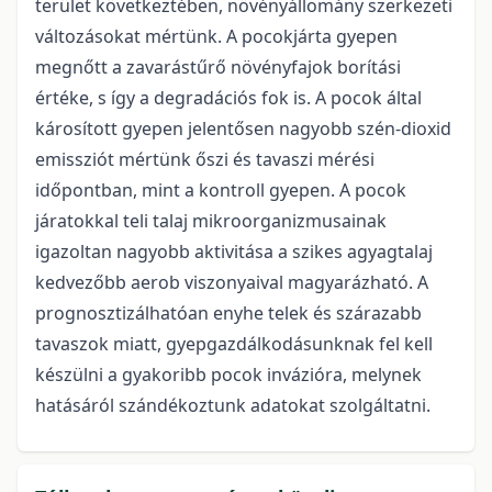
terület következtében, növényállomány szerkezeti
változásokat mértünk. A pocokjárta gyepen
megnőtt a zavarástűrő növényfajok borítási
értéke, s így a degradációs fok is. A pocok által
károsított gyepen jelentősen nagyobb szén-dioxid
emissziót mértünk őszi és tavaszi mérési
időpontban, mint a kontroll gyepen. A pocok
járatokkal teli talaj mikroorganizmusainak
igazoltan nagyobb aktivitása a szikes agyagtalaj
kedvezőbb aerob viszonyaival magyarázható. A
prognosztizálhatóan enyhe telek és szárazabb
tavaszok miatt, gyepgazdálkodásunknak fel kell
készülni a gyakoribb pocok invázióra, melynek
hatásáról szándékoztunk adatokat szolgáltatni.