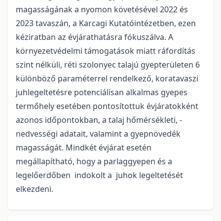
magasságának a nyomon követésével 2022 és
2023 tavaszán, a Karcagi Kutatóintézetben, ezen
kéziratban az évjárathatásra fókuszálva. A
környezetvédelmi támogatások miatt ráfordítás
szint nélküli, réti szolonyec talajú gyepterületen 6
különböző paraméterrel rendelkező, koratavaszi
juhlegeltetésre potenciálisan alkalmas gyepes
termőhely esetében pontosítottuk évjáratokként
azonos időpontokban, a talaj hőmérsékleti, -
nedvességi adatait, valamint a gyepnövedék
magasságát. Mindkét évjárat esetén
megállapítható, hogy a parlaggyepen és a
legelőerdőben indokolt a juhok legeltetését
elkezdeni.