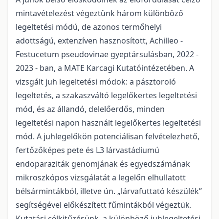
mintavételezést végeztünk három különböző
legeltetési módú, de azonos termőhelyi
adottságú, extenzíven hasznosított, Achilleo -
Festucetum pseudovinae gyeptársulásban, 2022 -
2023 - ban, a MATE Karcagi Kutatóintézetében. A
vizsgált juh legeltetési módok: a pásztoroló
legeltetés, a szakaszváltó legelőkertes legeltetési
mód, és az állandó, delelőerdős, minden
legeltetési napon használt legelőkertes legeltetési
mód. A juhlegelőkön potenciálisan felvételezhető,
fertőzőképes pete és L3 lárvastádiumú
endoparaziták genomjának és egyedszámának
mikroszkópos vizsgálatát a legelőn elhullatott
bélsármintákból, illetve ún. „lárvafuttató készülék”
segítségével előkészített fűmintákból végeztük.
Kutatási célkitűzésünk, a különböző juhlegeltetési