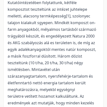
Kutatóintézetében folytattunk, kétféle
komposztot teszteltünk az intézet juhtelepe
melletti, alacsony termképesség[1], szolonyec
talajon kialakult sgyepen. Mindkét komposzt on-
farm anyagokból, mélyalmos tartásból származó
trágyából készült, és engedélyezett Natura 2000
és AKG szabályozás alá es területen is, de míg az
egyik adalékanyagoktól mentes natúr komposzt,
a másik foszforral dúsított. Három dózist
teszteltünk (10 t/ha, 20 t/ha, 30 t/ha) négy
ismétlésben. Mintavétel után
szárazanyagtartalom, nyersfehérje-tartalom és
életfenntartó nettó energia tartalom került
meghatározásra, melyekbl egységnyi
területre vetített hozamot kalkuláltunk. Az
eredmények azt mutatják, hogy minden kezelés