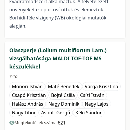
kvadrátmódszert alkalmaztuk. A felvételezett
növényeket csoportosítottuk és elemeztük
Borhidi-féle vízigény (WB) ökológiai mutatók
alapján.
Olaszperje (Lolium multiflorum Lam.)
vizsgálhatósága MALDI TOF-TOF MS
készülékkel
7-10
Monori István
Máté Benedek
Varga Krisztina
Csapó Krisztián
Bojté Csilla
Csízi István
Halász András
Nagy Dominik
Nagy Lajos
Nagy Tibor
Asbolt Gergő
Kéki Sándor
621
Megtekintések száma: