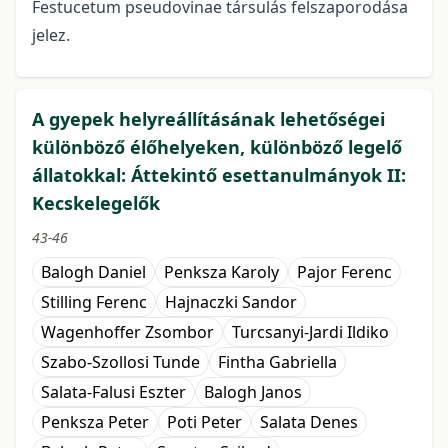
Festucetum pseudovinae társulás felszaporodása
jelez.
A gyepek helyreállításának lehetőségei
különböző élőhelyeken, különböző legelő
állatokkal: Áttekintő esettanulmányok II:
Kecskelegelők
43-46
Balogh Daniel
Penksza Karoly
Pajor Ferenc
Stilling Ferenc
Hajnaczki Sandor
Wagenhoffer Zsombor
Turcsanyi-Jardi Ildiko
Szabo-Szollosi Tunde
Fintha Gabriella
Salata-Falusi Eszter
Balogh Janos
Penksza Peter
Poti Peter
Salata Denes