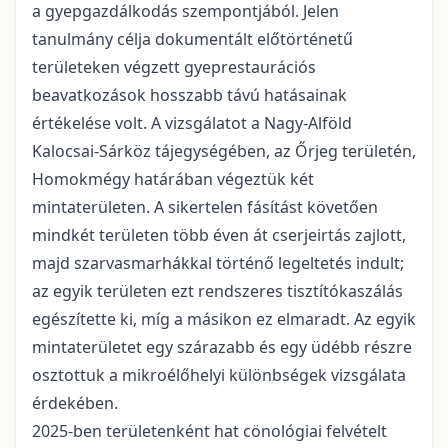
a gyepgazdálkodás szempontjából. Jelen
tanulmány célja dokumentált előtörténetű
területeken végzett gyeprestaurációs
beavatkozások hosszabb távú hatásainak
értékelése volt. A vizsgálatot a Nagy-Alföld
Kalocsai-Sárköz tájegységében, az Őrjeg területén,
Homokmégy határában végeztük két
mintaterületen. A sikertelen fásítást követően
mindkét területen több éven át cserjeirtás zajlott,
majd szarvasmarhákkal történő legeltetés indult;
az egyik területen ezt rendszeres tisztítókaszálás
egészítette ki, míg a másikon ez elmaradt. Az egyik
mintaterületet egy szárazabb és egy üdébb részre
osztottuk a mikroélőhelyi különbségek vizsgálata
érdekében.
2025-ben területenként hat cönológiai felvételt