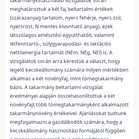
takarmánykihasználási vizsgálatok során
meghatároztuk a két faj beltartalmi értékeit
(szárazanyag tartalom, nyers fehérje, nyers zsír,
nyersrost, N mentes kivonható anyag), ezek
látszólagos emésztési együtthatóit, valamint
létfenntartó-, súlygyarapodási- és laktációs
nettóenergia tartalmát (NEm, NEg, NEl) is. A
vizsgálatok során arra kerestük a választ, hogy
legelő kecskeállomány számára milyen mértékben
alkalmas a két növényfaj, mint tömegtakarmány
bázis. A takarmány beltartalmi vizsgálat
eredményei alapján összehasonlítottuk a két
növényfajt több tömegtakarmányként alkalmazott
takarmánynövény értékeivel. Ajánlásokat tudtunk
megfogalmazni a gazdálkodók számára, hogy a
kecskeállomány hasznosítási formájától függően