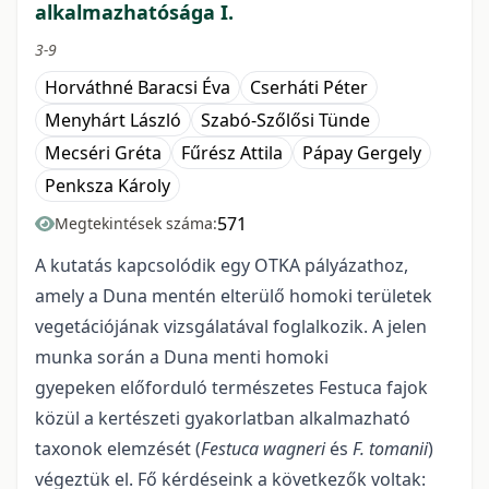
alkalmazhatósága I.
3-9
Horváthné Baracsi Éva
Cserháti Péter
Menyhárt László
Szabó-Szőlősi Tünde
Mecséri Gréta
Fűrész Attila
Pápay Gergely
Penksza Károly
571
Megtekintések száma:
A kutatás kapcsolódik egy OTKA pályázathoz,
amely a Duna mentén elterülő homoki területek
vegetációjának vizsgálatával foglalkozik. A jelen
munka során a Duna menti homoki
gyepeken előforduló természetes Festuca fajok
közül a kertészeti gyakorlatban alkalmazható
taxonok elemzését (
Festuca wagneri
és
F. tomanii
)
végeztük el. Fő kérdéseink a következők voltak: