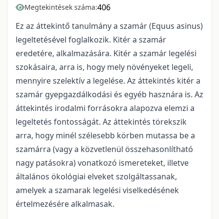
406
Megtekintések száma:
Ez az áttekintő tanulmány a szamár (Equus asinus)
legeltetésével foglalkozik. Kitér a szamár
eredetére, alkalmazására. Kitér a szamár legelési
szokásaira, arra is, hogy mely növényeket legeli,
mennyire szelektív a legelése. Az áttekintés kitér a
szamár gyepgazdálkodási és egyéb hasznára is. Az
áttekintés irodalmi forrásokra alapozva elemzi a
legeltetés fontosságát. Az áttekintés törekszik
arra, hogy minél szélesebb körben mutassa be a
szamárra (vagy a közvetlenül összehasonlítható
nagy patásokra) vonatkozó ismereteket, illetve
általános ökológiai elveket szolgáltassanak,
amelyek a szamarak legelési viselkedésének
értelmezésére alkalmasak.