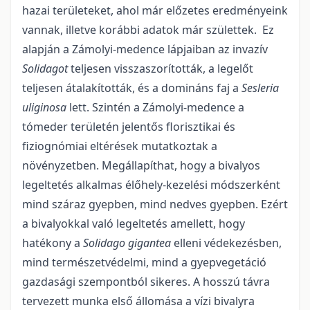
hazai területeket, ahol már előzetes eredményeink
vannak, illetve korábbi adatok már születtek. Ez
alapján a Zámolyi-medence lápjaiban az invazív
Solidagot
teljesen visszaszorították, a legelőt
teljesen átalakították, és a domináns faj a
Sesleria
uliginosa
lett. Szintén a Zámolyi-medence a
tómeder területén jelentős florisztikai és
fiziognómiai eltérések mutatkoztak a
növényzetben. Megállapíthat, hogy a bivalyos
legeltetés alkalmas élőhely-kezelési módszerként
mind száraz gyepben, mind nedves gyepben. Ezért
a bivalyokkal való legeltetés amellett, hogy
hatékony a
Solidago gigantea
elleni védekezésben,
mind természetvédelmi, mind a gyepvegetáció
gazdasági szempontból sikeres. A hosszú távra
tervezett munka első állomása a vízi bivalyra