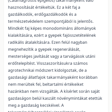
(Calamagrostis epigeios) takarmányként való
hasznosítását értékeltük. Ez a két faj a
gazdálkodók, erdőgazdálkodók és a
természetvédelem szempontjából is jelentős.
Mindkét faj képes monodomináns állományok
kialakítására, ezért a gyepek fajösszetételének
radikális átalakítására. Ezen felül nagyban
megnehezítik a gyepek regenerálását,
mesterséges javítását vagy a tarvágások utáni
erdőtelepítést. Visszaszorításukra számos
agrotechnikai módszert kidolgoztak, de a
gazdasági állatfajok takarmányaként korábban
nem merültek fel, beltartalmi értékeiket
hazánkban nem vizsgálták. A kísérlet során saját
gazdaságon belül kaszált növénymintákat etettük
meg a gazdaság kecskéivel. A