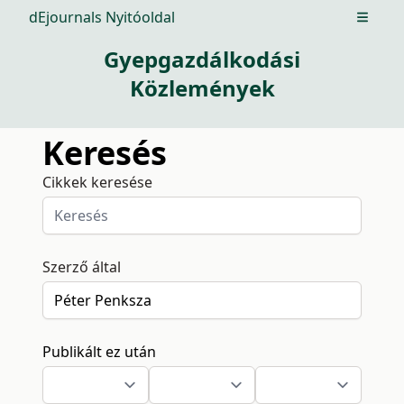
dEjournals Nyitóoldal
Open m
Gyepgazdálkodási
Közlemények
Keresés
Cikkek keresése
Szerző által
Publikált ez után