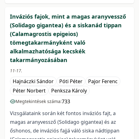
Inváziós fajok, mint a magas aranyvessző
(Solidago gigantea) és a siskanád tippan
(Calamagrostis epigeios)
tömegtakarmányként való
alkalmazhatósága kecskék
takarmányozásában
11-17.
Hajnáczki Sándor
Póti Péter
Pajor Ferenc
Péter Norbert
Penksza Károly
733
Megtekintések száma:
Vizsgálataink során két fontos inváziós fajt, a
magas aranyvessző (Solidago gigantea) és az
őshonos, de inváziós fajjá váló siska nádtippan