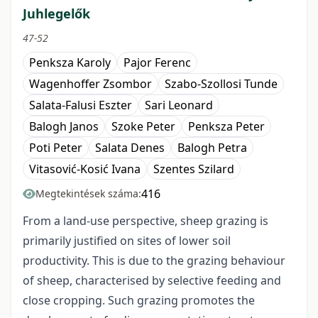
Juhlegelők
47-52
Penksza Karoly
Pajor Ferenc
Wagenhoffer Zsombor
Szabo-Szollosi Tunde
Salata-Falusi Eszter
Sari Leonard
Balogh Janos
Szoke Peter
Penksza Peter
Poti Peter
Salata Denes
Balogh Petra
Vitasović-Kosić Ivana
Szentes Szilard
416
Megtekintések száma:
From a land-use perspective, sheep grazing is
primarily justified on sites of lower soil
productivity. This is due to the grazing behaviour
of sheep, characterised by selective feeding and
close cropping. Such grazing promotes the