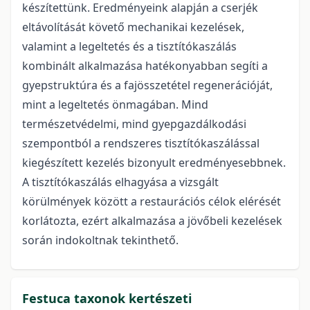
készítettünk. Eredményeink alapján a cserjék
eltávolítását követő mechanikai kezelések,
valamint a legeltetés és a tisztítókaszálás
kombinált alkalmazása hatékonyabban segíti a
gyepstruktúra és a fajösszetétel regenerációját,
mint a legeltetés önmagában. Mind
természetvédelmi, mind gyepgazdálkodási
szempontból a rendszeres tisztítókaszálással
kiegészített kezelés bizonyult eredményesebbnek.
A tisztítókaszálás elhagyása a vizsgált
körülmények között a restaurációs célok elérését
korlátozta, ezért alkalmazása a jövőbeli kezelések
során indokoltnak tekinthető.
Festuca taxonok kertészeti