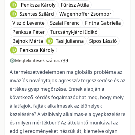
Penksza Károly
Fűrész Attila
Szentes Szilárd
Wagenhoffer Zsombor
Viszló Levente
Szalai Ferenc
Fintha Gabriella
Penksza Péter
Turcsányi-Járdi Ildikó
Bajnok Márta
Tasi Julianna
Sipos László
Penksza Károly
739
Megtekintések száma:
A természetvédelemben ma globális probléma az
invázíós növényfajok agresszív terjeszkedése és az
értékes gyep megőrzése. Ennek alapján a
következő kérdés fogalmazódhat meg, hogy mely
állatfajok, fajták alkalmasak az élőhelyek
kezelésére? A vízibivaly alkalmas-e a gyepkezelésre
és milyen mértékben? Az áttekintő munkával az
eddigi eredményeket nézzük át, kiemelve olyan