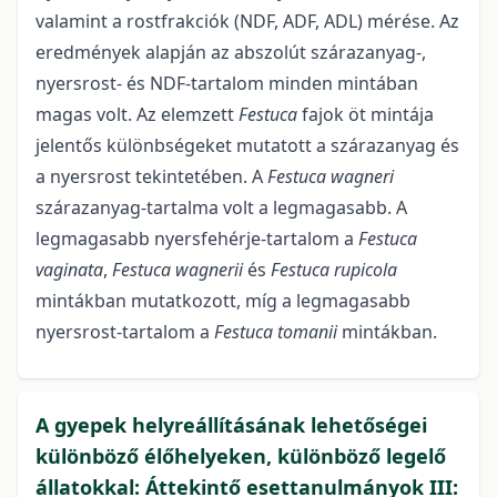
valamint a rostfrakciók (NDF, ADF, ADL) mérése. Az
eredmények alapján az abszolút szárazanyag-,
nyersrost- és NDF-tartalom minden mintában
magas volt. Az elemzett
Festuca
fajok öt mintája
jelentős különbségeket mutatott a szárazanyag és
a nyersrost tekintetében. A
Festuca wagneri
szárazanyag-tartalma volt a legmagasabb. A
legmagasabb nyersfehérje-tartalom a
Festuca
vaginata
,
Festuca wagnerii
és
Festuca rupicola
mintákban mutatkozott, míg a legmagasabb
nyersrost-tartalom a
Festuca tomanii
mintákban.
A gyepek helyreállításának lehetőségei
különböző élőhelyeken, különböző legelő
állatokkal: Áttekintő esettanulmányok III: