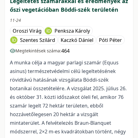
Legeltetés szamarakkal és eredmények az
őszi vegetációban Böddi-szék területén
11-24
Oroszi Virág
Penksza Károly
Szentes Szilárd
Kaczkó Dániel
Póti Péter
464
Megtekintések száma:
A munka célja a magyar parlagi szamár (Equus
asinus) természetvédelmi célú legeltetésének
rövidtávú hatásának vizsgálata Böddi-szék
botanikai összetételére. A vizsgálat 2025. július 26.
és október 31. közti időszakot öleli fel, amikor 76
szamár legelt 72 hektár területen, ebből
hozzávetőlegesen 20 hektár a vizsgált
mintaterület. A felvételezés Braun-Blanquet
módszerrel, 2×2 m-es kvadrátokban történt, négy