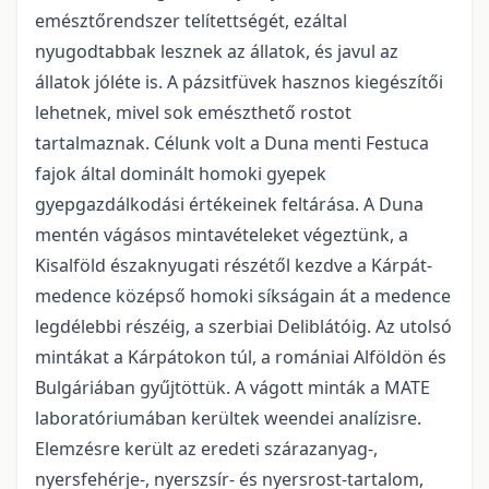
emésztőrendszer telítettségét, ezáltal
nyugodtabbak lesznek az állatok, és javul az
állatok jóléte is. A pázsitfüvek hasznos kiegészítői
lehetnek, mivel sok emészthető rostot
tartalmaznak. Célunk volt a Duna menti Festuca
fajok által dominált homoki gyepek
gyepgazdálkodási értékeinek feltárása. A Duna
mentén vágásos mintavételeket végeztünk, a
Kisalföld északnyugati részétől kezdve a Kárpát-
medence középső homoki síkságain át a medence
legdélebbi részéig, a szerbiai Deliblátóig. Az utolsó
mintákat a Kárpátokon túl, a romániai Alföldön és
Bulgáriában gyűjtöttük. A vágott minták a MATE
laboratóriumában kerültek weendei analízisre.
Elemzésre került az eredeti szárazanyag-,
nyersfehérje-, nyerszsír- és nyersrost-tartalom,