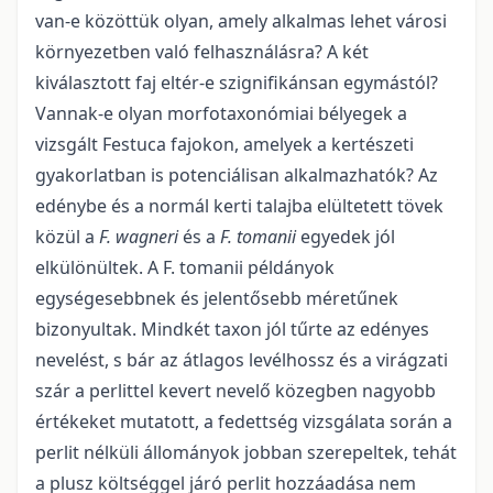
van-e közöttük olyan, amely alkalmas lehet városi
környezetben való felhasználásra? A két
kiválasztott faj eltér-e szignifikánsan egymástól?
Vannak-e olyan morfotaxonómiai bélyegek a
vizsgált Festuca fajokon, amelyek a kertészeti
gyakorlatban is potenciálisan alkalmazhatók? Az
edénybe és a normál kerti talajba elültetett tövek
közül a
F. wagneri
és a
F. tomanii
egyedek jól
elkülönültek. A F. tomanii példányok
egységesebbnek és jelentősebb méretűnek
bizonyultak. Mindkét taxon jól tűrte az edényes
nevelést, s bár az átlagos levélhossz és a virágzati
szár a perlittel kevert nevelő közegben nagyobb
értékeket mutatott, a fedettség vizsgálata során a
perlit nélküli állományok jobban szerepeltek, tehát
a plusz költséggel járó perlit hozzáadása nem