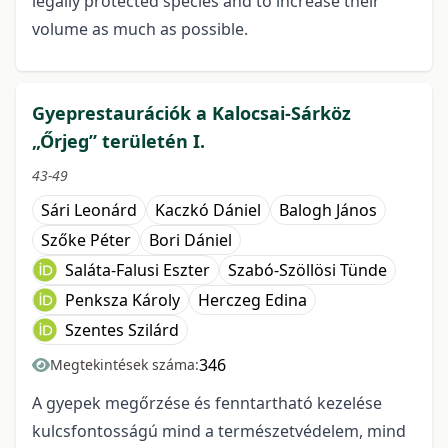
legally protected species and to increase their
volume as much as possible.
Gyeprestaurációk a Kalocsai-Sárköz
„Őrjeg” területén I.
43-49
Sári Leonárd
Kaczkó Dániel
Balogh János
Szőke Péter
Bori Dániel
Saláta-Falusi Eszter
Szabó-Szöllösi Tünde
Penksza Károly
Herczeg Edina
Szentes Szilárd
346
Megtekintések száma:
A gyepek megőrzése és fenntartható kezelése
kulcsfontosságú mind a természetvédelem, mind