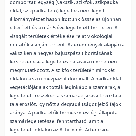
domborzati egység (vakszik, szikfok, szikpadka
oldal, szikpadka tető) legelt és nem legelt
állományrészét hasonlítottunk össze az újonnan
elkerített és a már 5 éve legeltetett területen. A
vizsgált területek értékelése relatív ökológiai
mutatók alapján történt. Az eredmények alapján a
vaksziken a hegyes bajuszpázsit borításának
lecsökkenése a legeltetés hatására mérhetően
megmutatkozott. A szikfok területén mindkét
oldalon a sziki mézpázsit dominált. A padkaoldal
vegetációját alakították leginkább a szamarak, a
legeltetett részeken a szamarak járása fokozta a
talajeróziót, így nőtt a degradáltságot jelző fajok
aránya. A padkatetők természetességi állapota
szamárlegeltetéssel fenntartható, amit a
legeltetett oldalon az Achilleo és Artemisio-