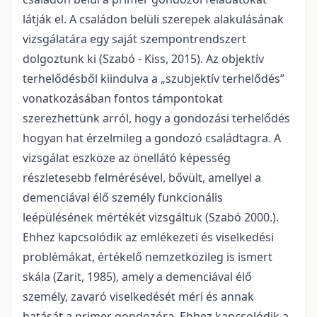
látják el. A családon belüli szerepek alakulásának
vizsgálatára egy saját szempontrendszert
dolgoztunk ki (Szabó - Kiss, 2015). Az objektív
terhelődésből kiindulva a „szubjektív terhelődés”
vonatkozásában fontos támpontokat
szerezhettünk arról, hogy a gondozási terhelődés
hogyan hat érzelmileg a gondozó családtagra. A
vizsgálat eszköze az önellátó képesség
részletesebb felmérésével, bővült, amellyel a
demenciával élő személy funkcionális
leépülésének mértékét vizsgáltuk (Szabó 2000.).
Ehhez kapcsolódik az emlékezeti és viselkedési
problémákat, értékelő nemzetközileg is ismert
skála (Zarit, 1985), amely a demenciával élő
személy, zavaró viselkedését méri és annak
hatását a primer gondozóra. Ehhez kapcsolódik a