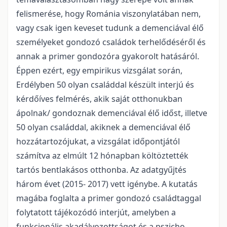
felismerése, hogy Románia viszonylatában nem,
vagy csak igen keveset tudunk a demenciával élő
személyeket gondozó családok terhelődéséről és
annak a primer gondozóra gyakorolt hatásáról.
Éppen ezért, egy empirikus vizsgálat során,
Erdélyben 50 olyan családdal készült interjú és
kérdőíves felmérés, akik saját otthonukban
ápolnak/ gondoznak demenciával élő időst, illetve
50 olyan családdal, akiknek a demenciával élő
hozzátartozójukat, a vizsgálat időpontjától
számítva az elmúlt 12 hónapban költöztették
tartós bentlakásos otthonba. Az adatgyűjtés
három évet (2015- 2017) vett igénybe. A kutatás
magába foglalta a primer gondozó családtaggal
folytatott tájékozódó interjút, amelyben a
funkcionális akadályozottságot és a pszicho