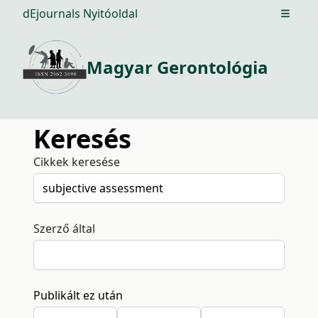
dEjournals Nyitóoldal
Open m
Magyar Gerontológia
Keresés
Cikkek keresése
Szerző által
Publikált ez után