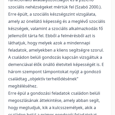
szociális nehézségeket mértük fel (Szabó 2000.).
Erre épült, a szociális készségszint vizsgálata,
amely az önellátó képesség és a meglévő szociális
készségek, valamint a szociális alkalmazkodás fő
jellemzőit tárta fel. Ebből a felmérésből azt is
láthatjuk, hogy melyek azok a mindennapi
feladatok, amelyekben a kliens segítségre szorul.
A családon belüli gondozás kapcsán vizsgáltuk a
demenciával élők önálló életviteli képességét is. E
három szempont támpontokat nyújt a gondozó
családtag „objektív terhelődésének”
megítéléséhez.
Erre épül a gondozási feladatok családon belüli
megoszlásának áttekintése, amely abban segít,
hogy megtudjuk, kik a kulcsszemélyek, akik a
családon belül a primer gondozói feladatokat