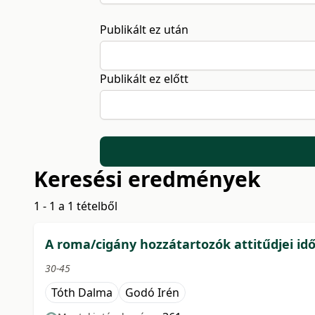
Publikált ez után
Publikált ez előtt
Keresési eredmények
1 - 1 a 1 tételből
A roma/cigány hozzátartozók attitűdjei i
30-45
Tóth Dalma
Godó Irén