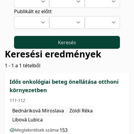
Publikált ez előtt
Keresés
Keresési eredmények
1 - 1 a 1 tételből
Idős onkológiai beteg önellátása otthoni
környezetben
111-112
Bednáriková Miroslava
Zöldi Réka
Libová Lubica
153
Megtekintések száma: