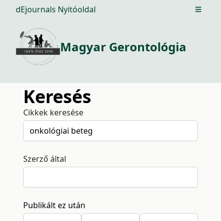
dEjournals Nyitóoldal
Open m
Magyar Gerontológia
Keresés
Cikkek keresése
Szerző által
Publikált ez után