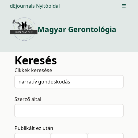
dEjournals Nyitóoldal
Open m
Magyar Gerontológia
Keresés
Cikkek keresése
Szerző által
Publikált ez után