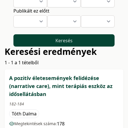
Publikált ez előtt
Keresés
Keresési eredmények
1 - 1 a 1 tételből
A pozitív életesemények felidézése
(narrative care), mint terápiás eszköz az
idősellátásban
182-184
Tóth Dalma
178
Megtekintések száma: