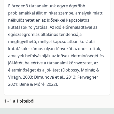
Elöregedő társadalmunk egyre égetőbb
problémákkal állít minket szembe, amelyek miatt
nélkülözhetetlen az idősekkel kapcsolatos
kutatások folytatása. Az idő előrehaladtával az
egészségromlás általános tendenciája
megfigyelhető, mellyel kapcsolatban korábbi
kutatások számos olyan tényezőt azonosítottak,
amelyek befolyásolják az idősek életminőségét és
jól-létét, beleértve a társadalmi környezetet, az
életminőséget és a jól-létet (Dobossy, Molnár, &
Virágh, 2003; Dimunová et al., 2013; Ferwagner,
2021; Bene & Móré, 2022).
1 - 1 a 1 tételből