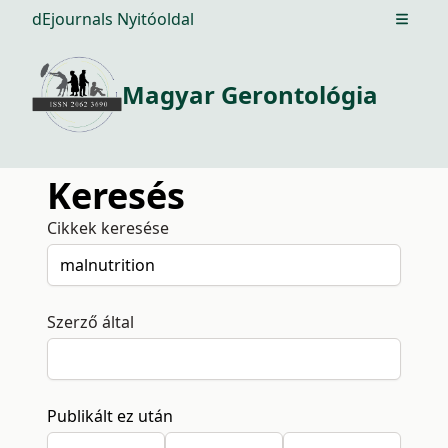
dEjournals Nyitóoldal
Open m
Magyar Gerontológia
Keresés
Cikkek keresése
Szerző által
Publikált ez után