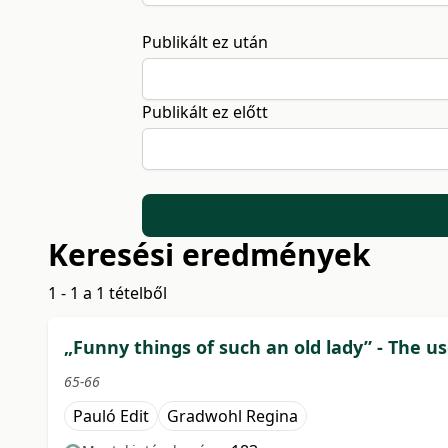
Publikált ez után
Publikált ez előtt
Keresési eredmények
1 - 1 a 1 tételből
„Funny things of such an old lady” - The u
65-66
Pauló Edit
Gradwohl Regina