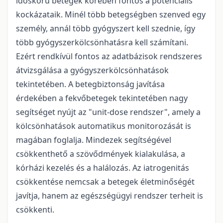
időskorú betegek körében fontos a potenciális
kockázataik. Minél több betegségben szenved egy
személy, annál több gyógyszert kell szednie, így
több gyógyszerkölcsönhatásra kell számítani.
Ezért rendkívül fontos az adatbázisok rendszeres
átvizsgálása a gyógyszerkölcsönhatások
tekintetében. A betegbiztonság javítása
érdekében a fekvőbetegek tekintetében nagy
segítséget nyújt az "unit-dose rendszer", amely a
kölcsönhatások automatikus monitorozását is
magában foglalja. Mindezek segítségével
csökkenthető a szövődmények kialakulása, a
kórházi kezelés és a halálozás. Az iatrogenitás
csökkentése nemcsak a betegek életminőségét
javítja, hanem az egészségügyi rendszer terheit is
csökkenti.