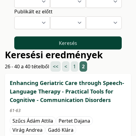
Publikált ez előtt
Keresés
Keresési eredmények
26 - 40 a 40 tételből
<<
<
1
2
Enhancing Geriatric Care through Speech-
Language Therapy - Practical Tools for
Cognitive - Communication Disorders
61-63
Szűcs Ádám Attila
Pertet Dajana
Virág Andrea
Gadó Klára