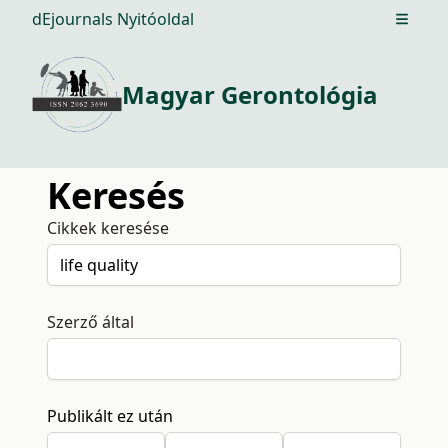
dEjournals Nyitóoldal
Open m
Magyar Gerontológia
Keresés
Cikkek keresése
Szerző által
Publikált ez után