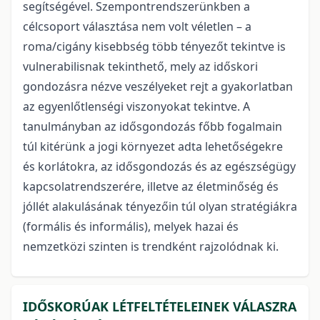
segítségével. Szempontrendszerünkben a
célcsoport választása nem volt véletlen – a
roma/cigány kisebbség több tényezőt tekintve is
vulnerabilisnak tekinthető, mely az időskori
gondozásra nézve veszélyeket rejt a gyakorlatban
az egyenlőtlenségi viszonyokat tekintve. A
tanulmányban az idősgondozás főbb fogalmain
túl kitérünk a jogi környezet adta lehetőségekre
és korlátokra, az idősgondozás és az egészségügy
kapcsolatrendszerére, illetve az életminőség és
jóllét alakulásának tényezőin túl olyan stratégiákra
(formális és informális), melyek hazai és
nemzetközi szinten is trendként rajzolódnak ki.
IDŐSKORÚAK LÉTFELTÉTELEINEK VÁLASZRA