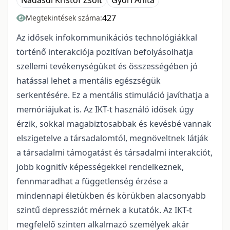
Nádasdi Kristóf Zsolt
Győri Anita
427
Megtekintések száma:
Az idősek infokommunikációs technológiákkal
történő interakciója pozitívan befolyásolhatja
szellemi tevékenységüket és összességében jó
hatással lehet a mentális egészségük
serkentésére. Ez a mentális stimuláció javíthatja a
memóriájukat is. Az IKT-t használó idősek úgy
érzik, sokkal magabiztosabbak és kevésbé vannak
elszigetelve a társadalomtól, megnöveltnek látják
a társadalmi támogatást és társadalmi interakciót,
jobb kognitív képességekkel rendelkeznek,
fennmaradhat a függetlenség érzése a
mindennapi életükben és körükben alacsonyabb
szintű depressziót mérnek a kutatók. Az IKT-t
megfelelő szinten alkalmazó személyek akár