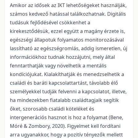
Amikor az idősek az IKT lehetőségeket használják,
számos kedvező hatással találkozhatnak. Digitális
tudásuk fejlődésével csökkenhet a
kirekesztődésük, ezzel együtt a magány érzete is,
egészségi állapotuk folyamatos monitorozásával
lassítható az egészségromlás, addig ismeretlen, új
információkhoz tudnak hozzájutni, mely által
fenntarthatják vagy növelhetik a mentális
kondíciójukat. Kialakíthatják és menedzselhetik a
családi és baráti kapcsolattartást, távolabb élő
személyekkel tudják felvenni a kapcsolatot, illetve,
ha mindezekben fiatalabb családtagjaik segítik
őket, szorosabb családi köteléket és
intergenerációs hasznot is hoz a folyamat (Bene,
Móré & Zombory, 2020). Figyelmet kell fordítani
arra ugyanakkor, hogy a pozitív tényezők mellett