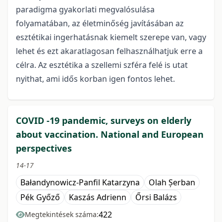
paradigma gyakorlati megvalósulása
folyamatában, az életminőség javításában az
esztétikai ingerhatásnak kiemelt szerepe van, vagy
lehet és ezt akaratlagosan felhasználhatjuk erre a
célra. Az esztétika a szellemi szféra felé is utat
nyithat, ami idős korban igen fontos lehet.
COVID -19 pandemic, surveys on elderly
about vaccination. National and European
perspectives
14-17
Bałandynowicz-Panfil Katarzyna
Olah Șerban
Pék Győző
Kaszás Adrienn
Őrsi Balázs
422
Megtekintések száma: