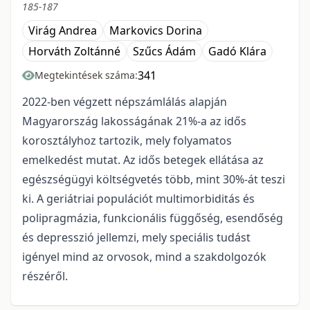
185-187
Virág Andrea
Markovics Dorina
Horváth Zoltánné
Szűcs Ádám
Gadó Klára
341
Megtekintések száma:
2022-ben végzett népszámlálás alapján
Magyarország lakosságának 21%-a az idős
korosztályhoz tartozik, mely folyamatos
emelkedést mutat. Az idős betegek ellátása az
egészségügyi költségvetés több, mint 30%-át teszi
ki. A geriátriai populációt multimorbiditás és
polipragmázia, funkcionális függőség, esendőség
és depresszió jellemzi, mely speciális tudást
igényel mind az orvosok, mind a szakdolgozók
részéről.