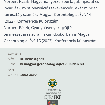
Norbert Pászk,
Hagyományőrző sportágak - íjászat és
lovaglás -, mint rekreációs tevékenység, akár minden
korosztály számára
Magyar Gerontológia: Évf. 14
(2022): Konferencia Különszám
Norbert Pászk,
Gyógynövények gyűjtése
természetjárás során, akár időskorban is
Magyar
Gerontológia: Évf. 15 (2023): Konferencia Különszám
KAPCSOLAT
Név
Dr. Bene Ágnes
E-mail:
magyar.gerontologia@etk.unideb.hu
ISSN
Online:
2062-3690