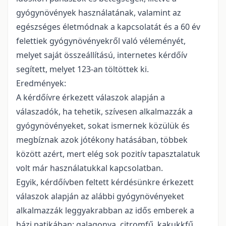
gyógynövények használatának, valamint az
egészséges életmódnak a kapcsolatát és a 60 év
felettiek gyógynövényekről való véleményét,
melyet saját összeállítású, internetes kérdőív
segített, melyet 123-an töltöttek ki.
Eredmények:
A kérdőívre érkezett válaszok alapján a
válaszadók, ha tehetik, szívesen alkalmazzák a
gyógynövényeket, sokat ismernek közülük és
megbíznak azok jótékony hatásában, többek
között azért, mert elég sok pozitív tapasztalatuk
volt már használatukkal kapcsolatban.
Egyik, kérdőívben feltett kérdésünkre érkezett
válaszok alapján az alábbi gyógynövényeket
alkalmazzák leggyakrabban az idős emberek a
házi patikában: galagonya, citromfű, kakukkfű,