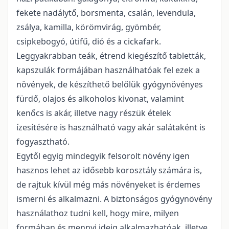
fekete nadálytő, borsmenta, csalán, levendula,
zsálya, kamilla, körömvirág, gyömbér,
csipkebogyó, útifű, dió és a cickafark.
Leggyakrabban teák, étrend kiegészítő tabletták,
kapszulák formájában használhatóak fel ezek a
növények, de készíthető belőlük gyógynövényes
fürdő, olajos és alkoholos kivonat, valamint
kenőcs is akár, illetve nagy részük ételek
ízesítésére is használható vagy akár salátaként is
fogyasztható.
Egytől egyig mindegyik felsorolt növény igen
hasznos lehet az idősebb korosztály számára is,
de rajtuk kívül még más növényeket is érdemes
ismerni és alkalmazni. A biztonságos gyógynövény
használathoz tudni kell, hogy mire, milyen
formában és mennyi ideig alkalmazhatóak, illetve,