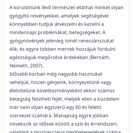
A körülöttünk lévő természet elláthat minket olyan
gyógyító növényekkel, amelyek segítségével
könnyebben tudjuk átvészelni és kezelni a
mindennapi problémákat, betegségeket. A
gyógynövények jelenleg ismét reneszánszukat
élik, és egyre többen mernek hozzájuk fordulni
egészségük megőrzése érdekében (Bernáth,
Németh, 2007).
Idősebb korban még nagyobb hasznukat
vehetjük, hiszen génjeink, környezetünk vagy
életvitelünk következményeként ekkor számos
betegség felütheti fejét, melyek ellen a küzdelem
már nem olyan egyszerű egy 60 év feletti
szervezet számára. Manapság egyre jobban
növekszik az idősek között a szív és érrendszeri,
valamint a mozgásszervi megbetegedések száma,