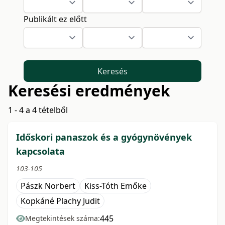
Publikált ez előtt
Keresés
Keresési eredmények
1 - 4 a 4 tételből
Időskori panaszok és a gyógynövények
kapcsolata
103-105
Pászk Norbert
Kiss-Tóth Emőke
Kopkáné Plachy Judit
445
Megtekintések száma: