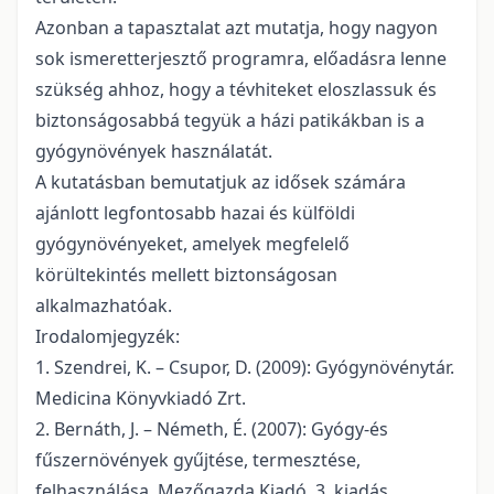
Azonban a tapasztalat azt mutatja, hogy nagyon
sok ismeretterjesztő programra, előadásra lenne
szükség ahhoz, hogy a tévhiteket eloszlassuk és
biztonságosabbá tegyük a házi patikákban is a
gyógynövények használatát.
A kutatásban bemutatjuk az idősek számára
ajánlott legfontosabb hazai és külföldi
gyógynövényeket, amelyek megfelelő
körültekintés mellett biztonságosan
alkalmazhatóak.
Irodalomjegyzék:
1. Szendrei, K. – Csupor, D. (2009): Gyógynövénytár.
Medicina Könyvkiadó Zrt.
2. Bernáth, J. – Németh, É. (2007): Gyógy-és
fűszernövények gyűjtése, termesztése,
felhasználása. Mezőgazda Kiadó, 3. kiadás