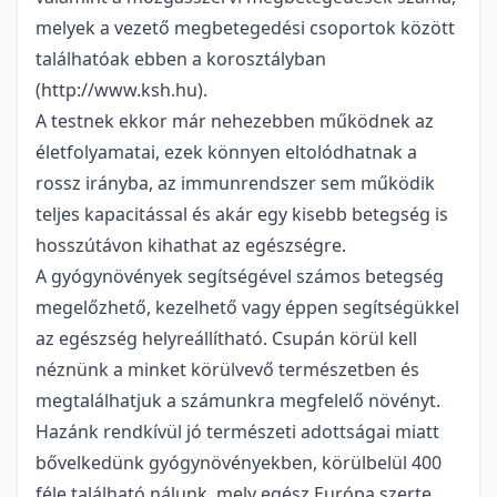
melyek a vezető megbetegedési csoportok között
találhatóak ebben a korosztályban
(http://www.ksh.hu).
A testnek ekkor már nehezebben működnek az
életfolyamatai, ezek könnyen eltolódhatnak a
rossz irányba, az immunrendszer sem működik
teljes kapacitással és akár egy kisebb betegség is
hosszútávon kihathat az egészségre.
A gyógynövények segítségével számos betegség
megelőzhető, kezelhető vagy éppen segítségükkel
az egészség helyreállítható. Csupán körül kell
néznünk a minket körülvevő természetben és
megtalálhatjuk a számunkra megfelelő növényt.
Hazánk rendkívül jó természeti adottságai miatt
bővelkedünk gyógynövényekben, körülbelül 400
féle található nálunk, mely egész Európa szerte