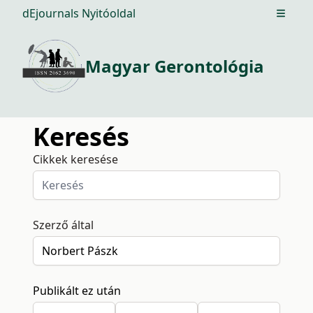
dEjournals Nyitóoldal
Open m
Magyar Gerontológia
Keresés
Cikkek keresése
Szerző által
Publikált ez után