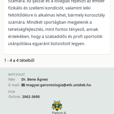
számára. Az íjászat és a lovaglás fejleszti az ember
fizikális és szellemi kondíciót, valamint lelki
feltöltődésre is alkalmas lehet, bármely korosztály
számára. Mindkét sportágban megjelenik a
tehetségfejlesztés, mint fontos tényező, annak
érdekében, hogy a szabadidős és profi sportolók
utánpótlása egyaránt biztosított legyen.
1 - 4 a 4 tételből
KAPCSOLAT
Név
Dr. Bene Ágnes
E-mail:
magyar.gerontologia@etk.unideb.hu
ISSN
Online:
2062-3690