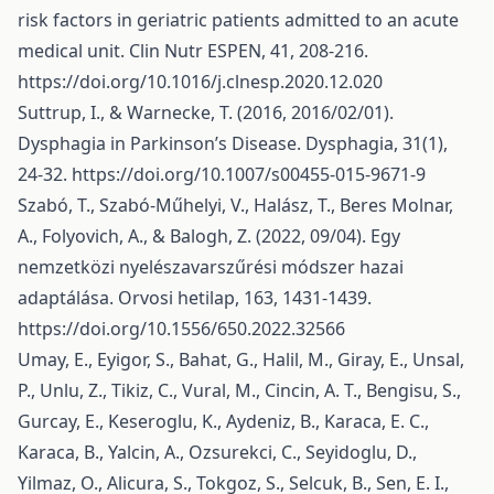
risk factors in geriatric patients admitted to an acute
medical unit. Clin Nutr ESPEN, 41, 208-216.
https://doi.org/10.1016/j.clnesp.2020.12.020
Suttrup, I., & Warnecke, T. (2016, 2016/02/01).
Dysphagia in Parkinson’s Disease. Dysphagia, 31(1),
24-32.
https://doi.org/10.1007/s00455-015-9671-9
Szabó, T., Szabó-Műhelyi, V., Halász, T., Beres Molnar,
A., Folyovich, A., & Balogh, Z. (2022, 09/04). Egy
nemzetközi nyelészavarszűrési módszer hazai
adaptálása. Orvosi hetilap, 163, 1431-1439.
https://doi.org/10.1556/650.2022.32566
Umay, E., Eyigor, S., Bahat, G., Halil, M., Giray, E., Unsal,
P., Unlu, Z., Tikiz, C., Vural, M., Cincin, A. T., Bengisu, S.,
Gurcay, E., Keseroglu, K., Aydeniz, B., Karaca, E. C.,
Karaca, B., Yalcin, A., Ozsurekci, C., Seyidoglu, D.,
Yilmaz, O., Alicura, S., Tokgoz, S., Selcuk, B., Sen, E. I.,