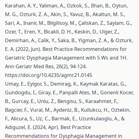
Karahan, A. Y., Yaliman, A., Ozkok, S., Ilhan, B., Oytun,
M. G., Ozturk, Z. A., Akin, S., Yavuz, B., Akaltun, M. S.,
Sari, A., Inanir, M., Bilgilisoy, M., Çaliskan, Z., Saylam, G.,
Ozer, T., Eren, Y., Bicakli, D. H., Keskin, D., Ulger, Z.,
Demirhan, A., Calik, Y., Saka, B., Yigman, Z. A., & Ozturk,
E. A. (2022, Jun). Best Practice Recommendations for
Geriatric Dysphagia Management with 5 Ws and 1H.
Ann Geriatr Med Res, 26(2), 94-124.
https://doi.org/10.4235/agmr.21.0145
Umay, E., Eyigor, S., Demirag, K., Kaymak Karatas, G.,
Gundogdu, I., Giray, E., Panpalli Ates, M., Gonenli Kocer,
B., Gurcay, E., Unlu, Z., Bengisu, S., Karaahmet, F.,
Bagcier, F., Vural, M., Aydeniz, B., Kullukcu, H., Oztekin,
F., Alicura, S., Uz, C., Barmak, E., Uzunkulaoglu, A., &
Adiguzel, E. (2024, Apr). Best Practice
Recommendations for Dysphagia Management in