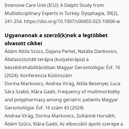
Intensive Care Unit (ICU): A Delphi Study from
Multidisciplinary Experts in Turkey. Dysphagia, 39(2),
241-254.
https://doi.org/10.1007/s00455-023-10606-w
Ugyanannak a szerző(k)nek a legtöbbet
olvasott cikkei
Ádám Attila Szücs, Dajana Pertet, Natália Dankovics,
Állatasszisztált terápia (kutyaterápia) a
beszédrehabilitációban
Magyar Gerontológia: Évf. 16
(2024): Konferencia Különszám
Dorina Markovics, Andrea Virág, Attila Besenyei, Luca
Sára Szabó, Klára Gadó,
Frequency of multimorbidity
and polypharmacy among geriatric patients
Magyar
Gerontológia: Évf. 16 szám 43 (2024)
Andrea Virág, Dorina Markovics, Zoltánné Horváth,
Ádám Szűcs, Klára Gadó,
Az elbocsátó ápoló szerepe a