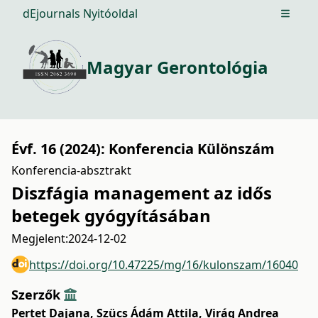
dEjournals Nyitóoldal
Open m
Magyar Gerontológia
Évf. 16 (2024): Konferencia Különszám
Konferencia-absztrakt
Diszfágia management az idős
betegek gyógyításában
Megjelent:
2024-12-02
https://doi.org/10.47225/mg/16/kulonszam/16040
Szerzők
Pertet Dajana
,
Szücs Ádám Attila
,
Virág Andrea