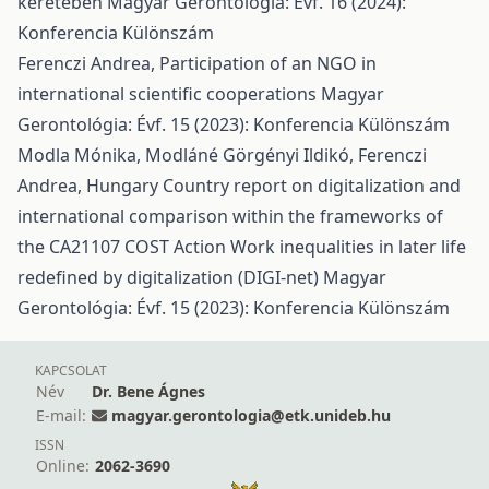
keretében
Magyar Gerontológia: Évf. 16 (2024):
Konferencia Különszám
Ferenczi Andrea,
Participation of an NGO in
international scientific cooperations
Magyar
Gerontológia: Évf. 15 (2023): Konferencia Különszám
Modla Mónika, Modláné Görgényi Ildikó, Ferenczi
Andrea,
Hungary Country report on digitalization and
international comparison within the frameworks of
the CA21107 COST Action Work inequalities in later life
redefined by digitalization (DIGI-net)
Magyar
Gerontológia: Évf. 15 (2023): Konferencia Különszám
KAPCSOLAT
Név
Dr. Bene Ágnes
E-mail:
magyar.gerontologia@etk.unideb.hu
ISSN
Online:
2062-3690