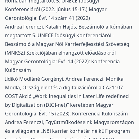
Rómában megtartott 5. UNECE Idősügyi
Konferenciáról (2022. június 15-17.)
Magyar
Gerontológia: Évf. 14 szám 41 (2022)
Andrea Ferenczi, Katalin Hajós,
Beszámoló a Rómában
megtartott 5. UNECE Idősügyi Konferenciáról -
Beszámoló a Magyar Női Karrierfejlesztési Szövetség
(MNKSZ) Szekciójában elhangzott előadásokról
Magyar Gerontológia: Évf. 14 (2022): Konferencia
Különszám
Ildikó Modláné Görgényi, Andrea Ferenczi, Mónika
Modla,
Országjelentés a digitalizációról a CA21107
COST Akció „Work Inequalities in Later Life redefined
by Digitalization (DIGI-net)” keretében
Magyar
Gerontológia: Évf. 15 (2023): Konferencia Különszám
Andrea Ferenczi,
Együttműködéseink Magyarországon
és a világban a „Női karrier korhatár nélkül” program