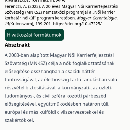
Kiválasztott formátum:
APA
Ferenczi, A. (2023). A 20 éves Magyar Női Karrierfejlesztési
Szövetség (MNKSZ) nemzetközi programjai a „Női karrier
korhatár nélkül” program keretében.
Magyar Gerontológia
,
15
(Kulonszam), 199-201.
https://doi.org/10.47225/
Hivatkozási formátumok
Absztrakt
A 2003-ban alapított Magyar Női Karrierfejlesztési
Szövetség (MNKSZ) célja a nők foglalkoztatásának
elősegítése összhangban a családi háttér
fontosságával, az élethosszig tartó tanulásban való
részvétel biztosításával, a kormányzati-, az üzleti-
tudományos-, és civil szféra közötti párbeszéd
elősegítésével, együttműködésben határon túli,
európai és más külföldi civilszervezetekkel és
szakértőkkel.