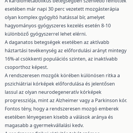
A kardiometabolikus betegségben szenvedő felnőttek
esetében már napi 30 perc vezetett mozgásterápia
olyan komplex gyógyító hatással bír, amelyet
hagyományos gyógyszeres kezelés esetén 8-10
különböző gyógyszerrel lehet elérni.
A daganatos betegségek esetében az aktívabb
háztartási tevékenység az előfordulási arányt mintegy
16%-al csökkenti populációs szinten, az inaktívabb
csoporthoz képest.
A rendszeresen mozgók körében különösen ritka a
pszichiátriai kórképek előfordulása és jelentősen
lassul az olyan neurodegeneratív kórképek
progressziója, mint az Alzheimer vagy a Parkinson kór.
Fontos tény, hogy a rendszeresen mozgó emberek
esetében lényegesen kisebb a válások aránya és
magasabb a gyermekvállalási kedv.