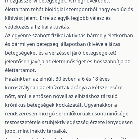
mozgásszervi betegségek. A megnövekedett
élettartam tehát biológiai szempontból nagy evolúciós
kihívást jelent. Erre az egyik legjobb válasz és
védekezés a fizikai aktivitás.
Az egyénre szabott fizikai aktivitás bármely életkorban
és bármilyen betegségi állapotban (kivéve a lázas
betegségeket és a vérzéssel járó betegségeket)
jelentősen javítja az életminőséget és hosszabbítja az
élettartamot.
Hazánkban az elmúlt 30 évben a 6 és 18 éves
korosztályban az elhízottak aránya a kétszeresére
nőtt, ami jelentősen növeli az elhízáshoz társuló
krónikus betegségek kockázatát. Ugyanakkor a
rendszeresen mozgó serdülőkorúak csontminősége,
testösszetétele szubjektív egészség érzete lényegesen
jobb, mint inaktív társaiké.