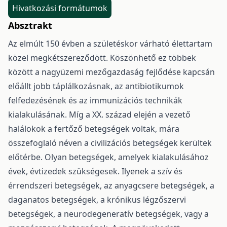
Hivatkozási formátumok
Absztrakt
Az elmúlt 150 évben a születéskor várható élettartam
közel megkétszereződött. Köszönhető ez többek
között a nagyüzemi mezőgazdaság fejlődése kapcsán
előállt jobb táplálkozásnak, az antibiotikumok
felfedezésének és az immunizációs technikák
kialakulásának. Míg a XX. század elején a vezető
halálokok a fertőző betegségek voltak, mára
összefoglaló néven a civilizációs betegségek kerültek
előtérbe. Olyan betegségek, amelyek kialakulásához
évek, évtizedek szükségesek. Ilyenek a szív és
érrendszeri betegségek, az anyagcsere betegségek, a
daganatos betegségek, a krónikus légzőszervi
betegségek, a neurodegeneratív betegségek, vagy a