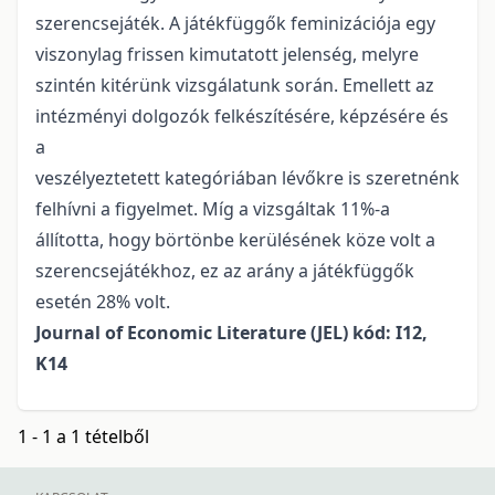
szerencsejáték. A játékfüggők feminizációja egy
viszonylag frissen kimutatott jelenség, melyre
szintén kitérünk vizsgálatunk során. Emellett az
intézményi dolgozók felkészítésére, képzésére és
a
veszélyeztetett kategóriában lévőkre is szeretnénk
felhívni a figyelmet. Míg a vizsgáltak 11%-a
állította, hogy börtönbe kerülésének köze volt a
szerencsejátékhoz, ez az arány a játékfüggők
esetén 28% volt.
Journal of Economic Literature (JEL) kód: I12,
K14
1 - 1 a 1 tételből