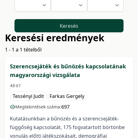
Keresés
Keresési eredmények
1 - 1 a 1 tételből
Szerencsejáték és bűnözés kapcsolatának
magyarországi vizsgálata
48-61
Tessényi Judit
Farkas Gergely
697
Megtekintések száma:
Kutatásunkban a bűnözés és a szerencsejáték-
függőség kapcsolatát, 175 fogvatartott börtönbe
vonulás előtti játékszokásait, demográfiai