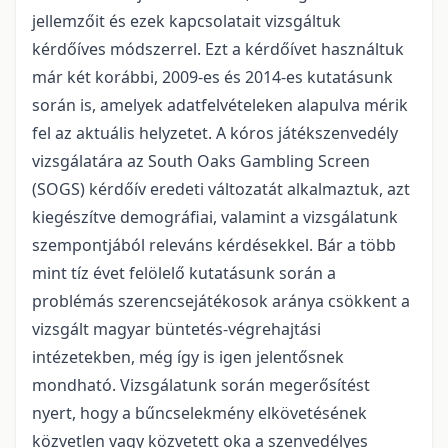
jellemzőit és ezek kapcsolatait vizsgáltuk
kérdőíves módszerrel. Ezt a kérdőívet használtuk
már két korábbi, 2009-es és 2014-es kutatásunk
során is, amelyek adatfelvételeken alapulva mérik
fel az aktuális helyzetet. A kóros játékszenvedély
vizsgálatára az South Oaks Gambling Screen
(SOGS) kérdőív eredeti változatát alkalmaztuk, azt
kiegészítve demográfiai, valamint a vizsgálatunk
szempontjából releváns kérdésekkel. Bár a több
mint tíz évet felölelő kutatásunk során a
problémás szerencsejátékosok aránya csökkent a
vizsgált magyar büntetés-végrehajtási
intézetekben, még így is igen jelentősnek
mondható. Vizsgálatunk során megerősítést
nyert, hogy a bűncselekmény elkövetésének
közvetlen vagy közvetett oka a szenvedélyes