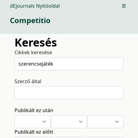
dEjournals Nyitóoldal
Open m
Competitio
Keresés
Cikkek keresése
Szerző által
Publikált ez után
Publikált ez előtt