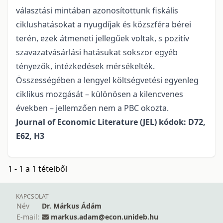
választási mintában azonosítottunk fiskális
ciklushatásokat a nyugdíjak és közszféra bérei
terén, ezek átmeneti jellegűek voltak, s pozitív
szavazatvásárlási hatásukat sokszor egyéb
tényezők, intézkedések mérsékelték.
Összességében a lengyel költségvetési egyenleg
ciklikus mozgását – különösen a kilencvenes
években – jellemzően nem a PBC okozta.
Journal of Economic Literature (JEL) kódok: D72,
E62, H3
1 - 1 a 1 tételből
KAPCSOLAT
Név
Dr. Márkus Ádám
E-mail:
markus.adam@econ.unideb.hu