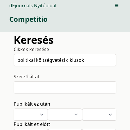
dEjournals Nyitóoldal
Open m
Competitio
Keresés
Cikkek keresése
Szerző által
Publikált ez után
Publikált ez előtt