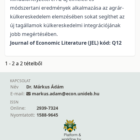
módszertani eredmények alkalmazása az agrár-
külkereskedelem elemzésében sokat segíthet az
új tagállamok külkereskedelmi integrációjának
jobb megértésében.
Journal of Economic Literature (JEL) kód: Q12
1 - 2 a 2 tételből
KAPCSOLAT
Név
Dr. Márkus Ádám
E-mail:
markus.adam@econ.unideb.hu
ISSN
Online:
2939-7324
Nyomtatott:
1588-9645