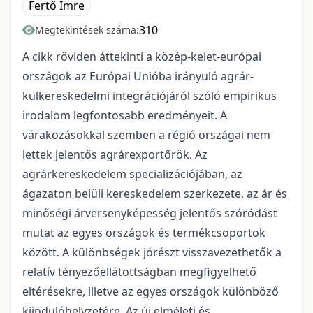
Fertő Imre
310
Megtekintések száma:
A cikk röviden áttekinti a közép-kelet-európai
országok az Európai Unióba irányuló agrár-
külkereskedelmi integrációjáról szóló empirikus
irodalom legfontosabb eredményeit. A
várakozásokkal szemben a régió országai nem
lettek jelentős agrárexportőrök. Az
agrárkereskedelem specializációjában, az
ágazaton belüli kereskedelem szerkezete, az ár és
minőségi árversenyképesség jelentős szóródást
mutat az egyes országok és termékcsoportok
között. A különbségek jórészt visszavezethetők a
relatív tényezőellátottságban megfigyelhető
eltérésekre, illetve az egyes országok különböző
kiindulóhelyzetére. Az új elméleti és