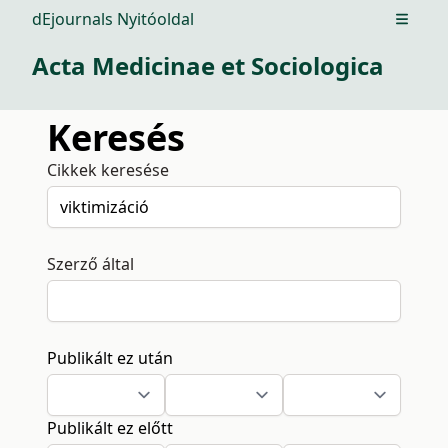
dEjournals Nyitóoldal
Open m
Acta Medicinae et Sociologica
Keresés
Cikkek keresése
Szerző által
Publikált ez után
Publikált ez előtt