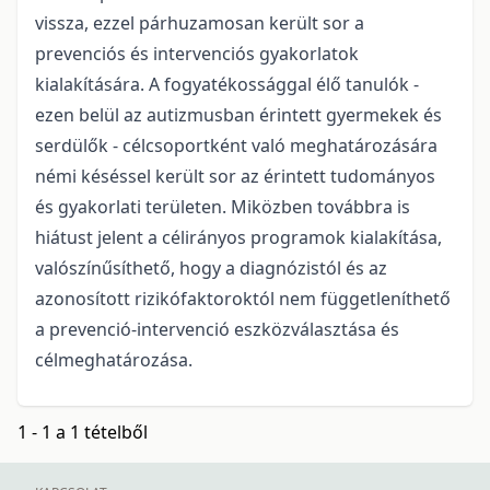
vissza, ezzel párhuzamosan került sor a
prevenciós és intervenciós gyakorlatok
kialakítására. A fogyatékossággal élő tanulók -
ezen belül az autizmusban érintett gyermekek és
serdülők - célcsoportként való meghatározására
némi késéssel került sor az érintett tudományos
és gyakorlati területen. Miközben továbbra is
hiátust jelent a célirányos programok kialakítása,
valószínűsíthető, hogy a diagnózistól és az
azonosított rizikófaktoroktól nem függetleníthető
a prevenció-intervenció eszközválasztása és
célmeghatározása.
1 - 1 a 1 tételből