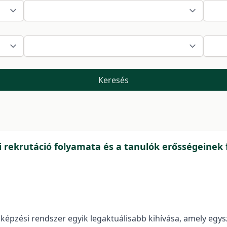
Keresés
ói rekrutáció folyamata és a tanulók erősségeinek 
képzési rendszer egyik legaktuálisabb kihívása, amely egysze