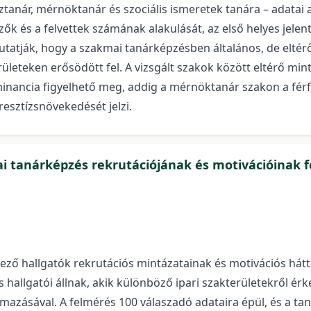
nár, mérnöktanár és szociális ismeretek tanára – adatai al
zők és a felvettek számának alakulását, az első helyes jelent
tatják, hogy a szakmai tanárképzésben általános, de eltér
leteken erősödött fel. A vizsgált szakok között eltérő min
minancia figyelhető meg, addig a mérnöktanár szakon a fér
esztízsnövekedését jelzi.
ai tanárképzés rekrutációjának és motivációinak f
ező hallgatók rekrutációs mintázatainak és motivációs hát
 hallgatói állnak, akik különböző ipari szakterületekről é
lmazásával. A felmérés 100 válaszadó adataira épül, és a taná