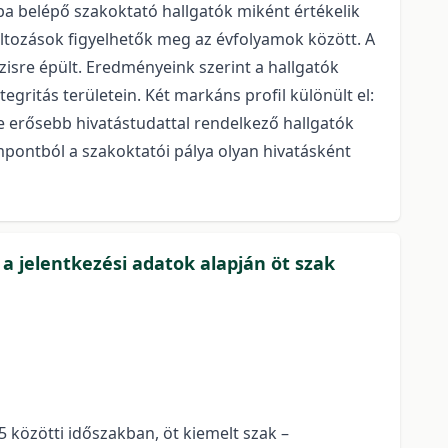
ba belépő szakoktató hallgatók miként értékelik
áltozások figyelhetők meg az évfolyamok között. A
lízisre épült. Eredményeink szerint a hallgatók
gritás területein. Két markáns profil különült el:
e erősebb hivatástudattal rendelkező hallgatók
mpontból a szakoktatói pálya olyan hivatásként
 jelentkezési adatok alapján öt szak
 közötti időszakban, öt kiemelt szak –