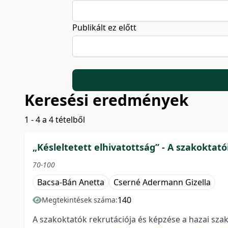
Publikált ez előtt
Keresési eredmények
1 - 4 a 4 tételből
„Késleltetett elhivatottság” - A szakoktat
70-100
Bacsa-Bán Anetta
Cserné Adermann Gizella
140
Megtekintések száma:
A szakoktatók rekrutációja és képzése a hazai szak