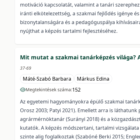
motiváció kapcsolatát, valamint a tanári szerephe
iránti elkötelezettség, a szakmai fejlődés igénye és
bizonytalanságára és a pedagóguspálya kihívásair
nyújthat a képzés tartalmi fejlesztéséhez.
Mit mutat a szakmai tanárképzés világa? A
37-69
Máté-Szabó Barbara
Márkus Edina
152
Megtekintések száma:
Az egyetemi hagyományokra épülő szakmai tanárkép
Orosz 2003; Patyi 2021). Emellett arra is láthatu
agrármérnöktanár (Surányi 2018) és a közgazdászta
kutatók. A képzés módszertani, tartalmi vizsgálata
szinte alig foglalkoztak (Szabóné Berki 2015; Eng