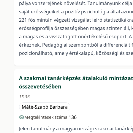
pálya vonzerejének növelését. Tanulmányunk célja 
saját erősségeiket a pozitív pszichológia által a
221 fős mintán végzett vizsgálat leíró statisztikákr
erősségprofilja összességében magas szinten áll, k
a magas és a visszafogott önértékelésű csoport. A
érkeznek. Pedagógiai szempontból a differenciált 
pozicionálható, amely értékalapú, közösségi és sze
A szakmai tanárképzés átalakuló mintázat
összevetésében
15-36
Máté-Szabó Barbara
136
Megtekintések száma:
Jelen tanulmány a magyarországi szakmai tanárképzé