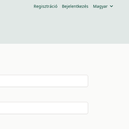
Regisztráció
Bejelentkezés
Magyar