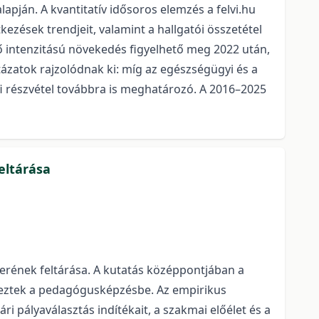
apján. A kvantitatív idősoros elemzés a felvi.hu
kezések trendjeit, valamint a hallgatói összetétel
ő intenzitású növekedés figyelhető meg 2022 után,
tázatok rajzolódnak ki: míg az egészségügyi és a
fi részvétel továbbra is meghatározó. A 2016–2025
eltárása
terének feltárása. A kutatás középpontjában a
rkeztek a pedagógusképzésbe. Az empirikus
ri pályaválasztás indítékait, a szakmai előélet és a