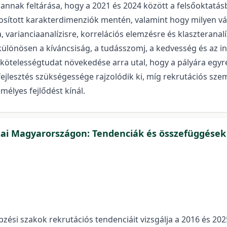
annak feltárása, hogy a 2021 és 2024 között a felsőoktatás
zonosított karakterdimenziók mentén, valamint hogy milyen v
a, varianciaanalízisre, korrelációs elemzésre és klaszterana
ülönösen a kíváncsiság, a tudásszomj, a kedvesség és az inte
 kötelességtudat növekedése arra utal, hogy a pályára egyr
fejlesztés szükségessége rajzolódik ki, míg rekrutációs sze
mélyes fejlődést kínál.
ai Magyarországon: Tendenciák és összefüggések a
si szakok rekrutációs tendenciáit vizsgálja a 2016 és 2025