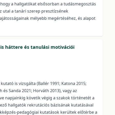
k, hogy a hallgatókat elsősorban a tudásmegosztás
sz utal a tanári szerep presztízsének
 sajátosságainak mélyebb megértéséhez, és alapot
s háttere és tanulási motivációi
ató is vizsgálta (Ballér 1991; Katona 2015;
h és Sanda 2021; Horváth 2013), vagy az
e napjainkig követik végig a szakok történetét a
kező hallgatók rekrutációs bázisának kutatásával
akképzés-pedagógiai kutatások kerültek előtérbe a