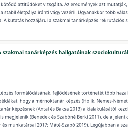
z kötődő attitűdöket vizsgálta. Az eredmények azt mutatjá
 a stabil életpálya iránti vágy vezérli. Ugyanakkor több vála
a. A kutatás hozzájárul a szakmai tanárképzés rekrutációs
 szakmai tanárképzés hallgatóinak szociokulturáli
zés formálódásának, fejlődésének történetét több hazai kut
nk példákat, hogy a mérnöktanár képzés (Holik, Nemes-Német
nár képzésnek (Antal és Baksa 2013) a kialakulásától kezdv
 is megjelenik (Benedek és Szabóné Berki 2011), de a jelent
ler és munkatársai 2017; Máté-Szabó 2019). Legújabban a sz