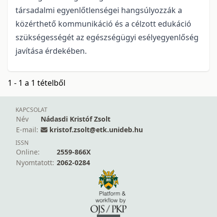
társadalmi egyenlőtlenségei hangsúlyozzák a
közérthető kommunikáció és a célzott edukáció
szükségességét az egészségügyi esélyegyenlőség
javítása érdekében.
1 - 1 a 1 tételből
KAPCSOLAT
Név
Nádasdi Kristóf Zsolt
E-mail:
kristof.zsolt@etk.unideb.hu
ISSN
Online:
2559-866X
Nyomtatott:
2062-0284