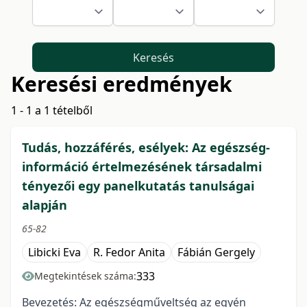
Keresés
Keresési eredmények
1 - 1 a 1 tételből
Tudás, hozzáférés, esélyek: Az egészség-
információ értelmezésének társadalmi
tényezői egy panelkutatás tanulságai
alapján
65-82
Libicki Eva
R. Fedor Anita
Fábián Gergely
333
Megtekintések száma:
Bevezetés: Az egészségműveltség az egyén