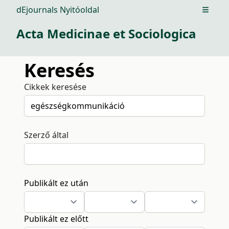
dEjournals Nyitóoldal
Open m
Acta Medicinae et Sociologica
Keresés
Cikkek keresése
Szerző által
Publikált ez után
Publikált ez előtt