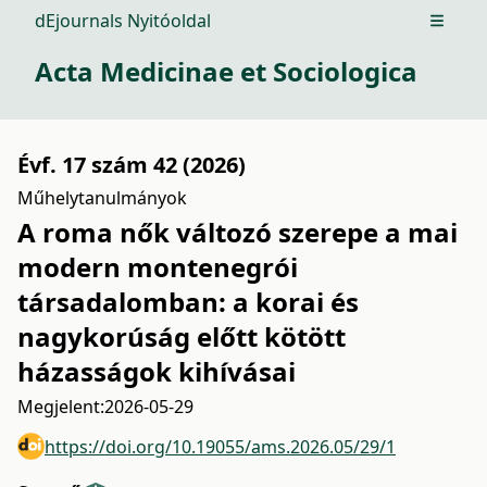
dEjournals Nyitóoldal
Open m
Acta Medicinae et Sociologica
Évf. 17 szám 42 (2026)
Műhelytanulmányok
A roma nők változó szerepe a mai
modern montenegrói
társadalomban: a korai és
nagykorúság előtt kötött
házasságok kihívásai
Megjelent:
2026-05-29
https://doi.org/10.19055/ams.2026.05/29/1