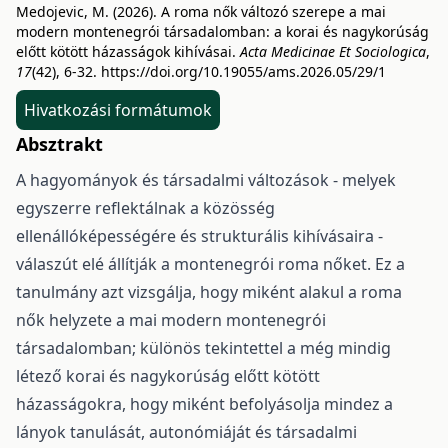
Medojevic, M. (2026). A roma nők változó szerepe a mai
modern montenegrói társadalomban: a korai és nagykorúság
előtt kötött házasságok kihívásai.
Acta Medicinae Et Sociologica
,
17
(42), 6-32.
https://doi.org/10.19055/ams.2026.05/29/1
Hivatkozási formátumok
Absztrakt
A hagyományok és társadalmi változások - melyek
egyszerre reflektálnak a közösség
ellenállóképességére és strukturális kihívásaira -
válaszút elé állítják a montenegrói roma nőket. Ez a
tanulmány azt vizsgálja, hogy miként alakul a roma
nők helyzete a mai modern montenegrói
társadalomban; különös tekintettel a még mindig
létező korai és nagykorúság előtt kötött
házasságokra, hogy miként befolyásolja mindez a
lányok tanulását, autonómiáját és társadalmi