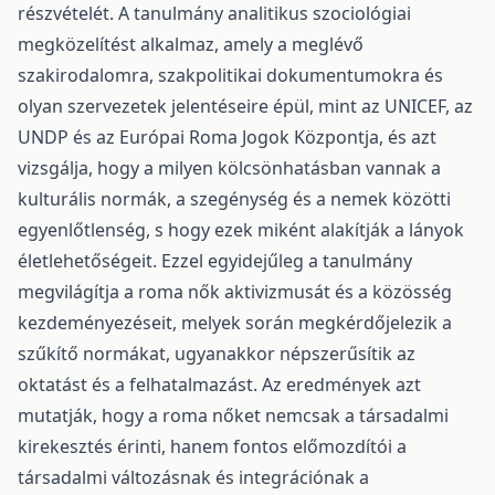
részvételét. A tanulmány analitikus szociológiai
megközelítést alkalmaz, amely a meglévő
szakirodalomra, szakpolitikai dokumentumokra és
olyan szervezetek jelentéseire épül, mint az UNICEF, az
UNDP és az Európai Roma Jogok Központja, és azt
vizsgálja, hogy a milyen kölcsönhatásban vannak a
kulturális normák, a szegénység és a nemek közötti
egyenlőtlenség, s hogy ezek miként alakítják a lányok
életlehetőségeit. Ezzel egyidejűleg a tanulmány
megvilágítja a roma nők aktivizmusát és a közösség
kezdeményezéseit, melyek során megkérdőjelezik a
szűkítő normákat, ugyanakkor népszerűsítik az
oktatást és a felhatalmazást. Az eredmények azt
mutatják, hogy a roma nőket nemcsak a társadalmi
kirekesztés érinti, hanem fontos előmozdítói a
társadalmi változásnak és integrációnak a