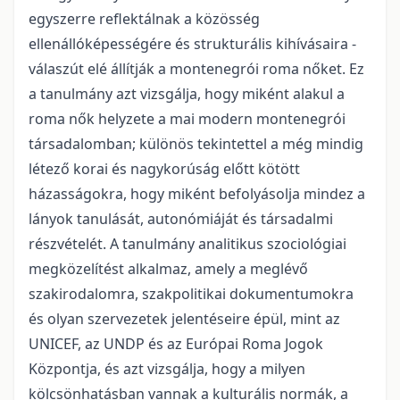
egyszerre reflektálnak a közösség
ellenállóképességére és strukturális kihívásaira -
válaszút elé állítják a montenegrói roma nőket. Ez
a tanulmány azt vizsgálja, hogy miként alakul a
roma nők helyzete a mai modern montenegrói
társadalomban; különös tekintettel a még mindig
létező korai és nagykorúság előtt kötött
házasságokra, hogy miként befolyásolja mindez a
lányok tanulását, autonómiáját és társadalmi
részvételét. A tanulmány analitikus szociológiai
megközelítést alkalmaz, amely a meglévő
szakirodalomra, szakpolitikai dokumentumokra
és olyan szervezetek jelentéseire épül, mint az
UNICEF, az UNDP és az Európai Roma Jogok
Központja, és azt vizsgálja, hogy a milyen
kölcsönhatásban vannak a kulturális normák, a