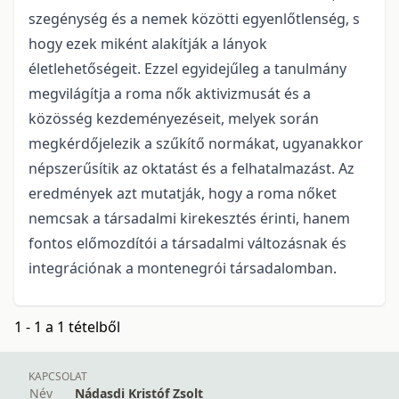
szegénység és a nemek közötti egyenlőtlenség, s
hogy ezek miként alakítják a lányok
életlehetőségeit. Ezzel egyidejűleg a tanulmány
megvilágítja a roma nők aktivizmusát és a
közösség kezdeményezéseit, melyek során
megkérdőjelezik a szűkítő normákat, ugyanakkor
népszerűsítik az oktatást és a felhatalmazást. Az
eredmények azt mutatják, hogy a roma nőket
nemcsak a társadalmi kirekesztés érinti, hanem
fontos előmozdítói a társadalmi változásnak és
integrációnak a montenegrói társadalomban.
1 - 1 a 1 tételből
KAPCSOLAT
Név
Nádasdi Kristóf Zsolt