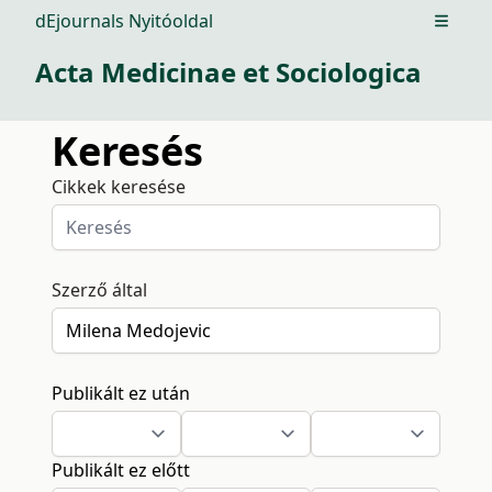
dEjournals Nyitóoldal
Open m
Acta Medicinae et Sociologica
Keresés
Cikkek keresése
Szerző által
Publikált ez után
Publikált ez előtt