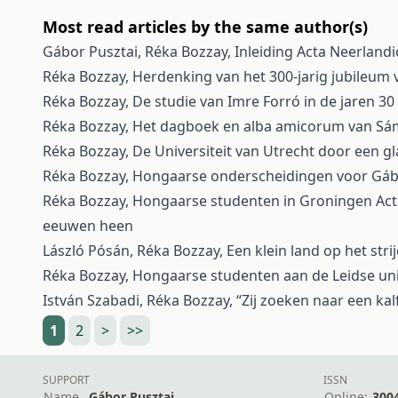
Most read articles by the same author(s)
Gábor Pusztai, Réka Bozzay,
Inleiding
Acta Neerlandic
Réka Bozzay,
Herdenking van het 300-jarig jubileum 
Réka Bozzay,
De studie van Imre Forró in de jaren 30
Réka Bozzay,
Het dagboek en alba amicorum van S
Réka Bozzay,
De Universiteit van Utrecht door een g
Réka Bozzay,
Hongaarse onderscheidingen voor Gáb
Réka Bozzay,
Hongaarse studenten in Groningen
Act
eeuwen heen
László Pósán, Réka Bozzay,
Een klein land op het st
Réka Bozzay,
Hongaarse studenten aan de Leidse uni
István Szabadi, Réka Bozzay,
“Zij zoeken naar een kal
1
2
>
>>
SUPPORT
ISSN
Name
Gábor Pusztai
Online:
300