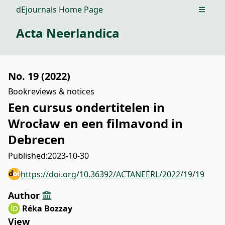
dEjournals Home Page
Open m
Acta Neerlandica
No. 19 (2022)
Bookreviews & notices
Een cursus ondertitelen in
Wrocław en een filmavond in
Debrecen
Published:
2023-10-30
https://doi.org/10.36392/ACTANEERL/2022/19/19
Author
Réka Bozzay
View