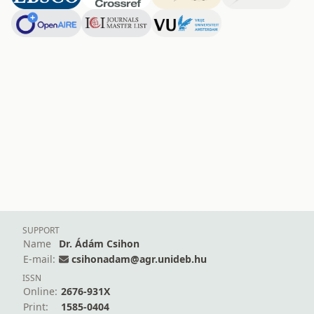
SUPPORT
Name
Dr. Ádám Csihon
E-mail:
csihonadam@agr.unideb.hu
ISSN
Online:
2676-931X
Print:
1585-0404