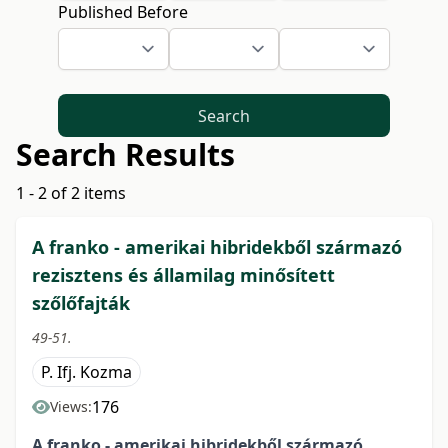
Published Before
Search
Search Results
1 - 2 of 2 items
A franko - amerikai hibridekből származó
rezisztens és államilag minősített
szőlőfajták
49-51.
P. Ifj. Kozma
176
Views:
A franko - amerikai hibridekből származó