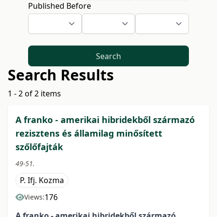
Published Before
Search
Search Results
1 - 2 of 2 items
A franko - amerikai hibridekből származó
rezisztens és államilag minősített
szőlőfajták
49-51.
P. Ifj. Kozma
176
Views:
A franko - amerikai hibridekből származó