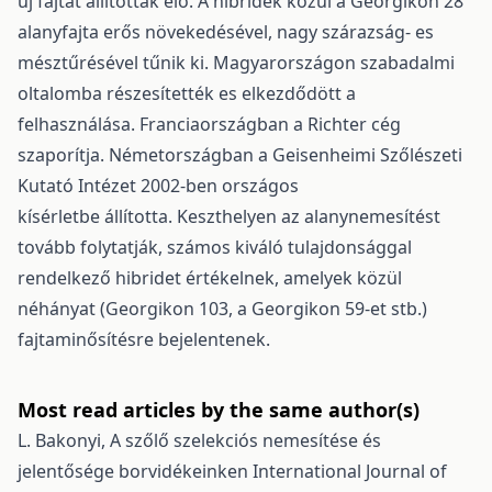
új fajtát állítottak elő. A hibridek közül a Georgikon 28
alany­fajta erős növekedésével, nagy szárazság- es
mésztűrésével tűnik ki. Magyarországon szabadalmi
oltalomba részesítették es elkezdődött a
felhasználása. Franciaországban a Richter cég
szaporítja. Németországban a Geisenheimi Szőlészeti
Kutató Intézet 2002-ben országos
kísérletbe állította. Keszthelyen az alanynemesítést
tovább folytatják, számos kiváló tulajdonsággal
rendelkező hibridet értékelnek, amelyek közül
néhányat (Georgikon 103, a Georgikon 59-et stb.)
fajtaminősítésre bejelentenek.
Most read articles by the same author(s)
L. Bakonyi,
A szőlő szelekciós nemesítése és
jelentősége borvidékeinken
International Journal of