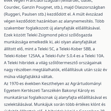
évek végen Franciaországban (Millardet, Gaset,
Courdec, Ganzin Pougnet, stb.), majd Olaszországban
(Ruggeri, Paulsen stb.) kezdődött el. A múlt évszázad
végen kezdődött hazánkban az alanynemesítés. Több
szakember foglalkozott új alanyfajták előállításával.
Ezek között Teleki Zsigmond pécsi szőlősgazda
munkássága emelkedik ki, aki olyan alanyfajtákat
állított elő, mint a Teleki 5C, a Teleki-Kober 5BB, a
Teleki-Kober 125AA, a Teleki-Fuhr S.0.4 es a Teleki 10A.
A Teleki hibridek a világ szőlőtermesztő országainak
nagy részében megtálalhatók, előállításuk után száz év
múlva világfajtákká váltak.
Az 1970-es években Keszthelyen az Agrártudományi
Egyetem Kertészeti Tanszékén Bakonyi Károly es
munkatársai foglalkoznak új alany­fajta előállításával es
szelektálásával. Munkájuk során több értékes klónt és