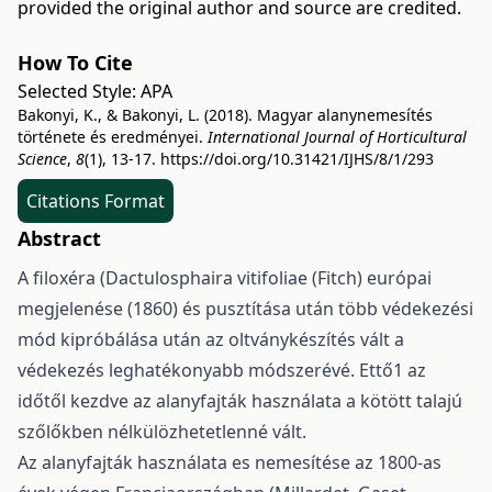
provided the original author and source are credited.
How To Cite
Selected Style:
APA
Bakonyi, K., & Bakonyi, L. (2018). Magyar alanynemesítés
története és eredményei.
International Journal of Horticultural
Science
,
8
(1), 13-17.
https://doi.org/10.31421/IJHS/8/1/293
Citations Format
Abstract
A filoxéra (Dactulosphaira vitifoliae (Fitch) európai
megjelenése (1860) és pusztítása után több védekezési
mód kipróbálása után az oltványkészítés vált a
védekezés leghatékonyabb módszerévé. Ettő1 az
időtől kezdve az alanyfajták használata a kötött talajú
szőlők­ben nélkülözhetetlenné vált.
Az alanyfajták használata es nemesítése az 1800-as