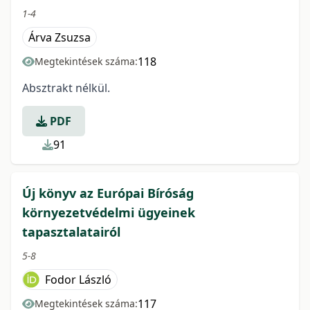
1-4
Árva Zsuzsa
118
Megtekintések száma:
Absztrakt nélkül.
PDF
91
Új könyv az Európai Bíróság
környezetvédelmi ügyeinek
tapasztalatairól
5-8
Fodor László
117
Megtekintések száma: