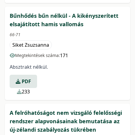
Bűnhődés bűn nélkül - A kikényszerített
elsajátított hamis vallomás
66-71
Siket Zsuzsanna
171
Megtekintések száma:
Absztrakt nélkül.
PDF
233
A felróhatóságot nem vizsgáló felelősségi
rendszer alapvonásainak bemutatása az
új-zélandi szabályozás tükrében