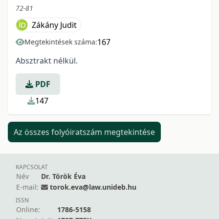
72-81
Zákány Judit
167
Megtekintések száma:
Absztrakt nélkül.
PDF
147
Az összes folyóiratszám megtekintése
KAPCSOLAT
Név
Dr. Török Éva
E-mail:
torok.eva@law.unideb.hu
ISSN
Online:
1786-5158