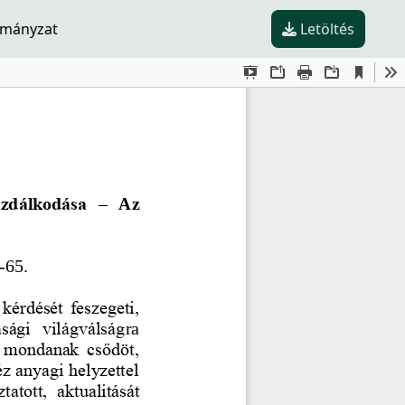
rmányzat
Letöltés