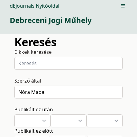
dEjournals Nyitóoldal
Open m
Debreceni Jogi Műhely
Keresés
Cikkek keresése
Szerző által
Publikált ez után
Publikált ez előtt