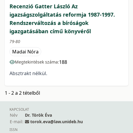
Recenzió Gatter László Az
igazságszolgáltatás reformja 1987-1997.
Rendszerváltozás a bíróságok
igazgatásában című könyvéről
79-80
Madai Nóra
188
Megtekintések száma:
Absztrakt nélkül.
1 - 2 a 2 tételből
KAPCSOLAT
Név
Dr. Török Éva
E-mail:
torok.eva@law.unideb.hu
ISSN